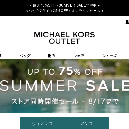
＜最大75%OFF＞SUMMER SALE開催中 ▸
＜今なら2点で＋25%OFF＞オンラインセール ▸
着
バッグ
財布
ウェア
シューズ
ウィメンズ
メンズ