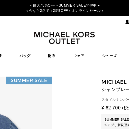
＜最大75%OFF＞SUMMER SALE開催中 ▸
＜今なら2点で＋25%OFF＞オンラインセール ▸
着
バッグ
財布
ウェア
シューズ
SUMMER SALE
MICHAEL
シャンブレー
スタイルナンバー
¥ 62,700 (
SUMMER SALE
✨
アプリ新規登録