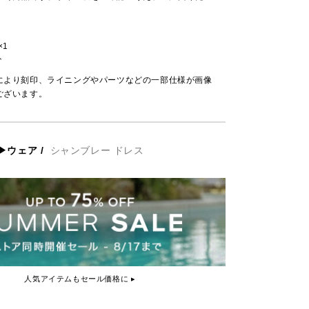
×1
ト
により刻印、ライニングやパーツなどの一部仕様が画像
ございます。
▶ウェア
/
シャンブレー ドレス
人気アイテムもセール価格に ▸