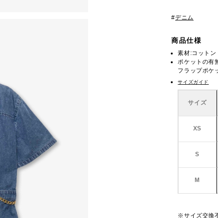
#
デニム
商品仕様
素材:コットン 
ポケットの有
フラップポケッ
サイズガイド
サイズ
XS
S
M
※サイズ交換