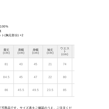
100%
無
ト(胸元部分) ×2
ウエス
着丈
肩幅
身幅
袖丈
ヒップ
ト
(cm)
(cm)
(cm)
(cm)
(cm)
(cm)
81
43
45
21
74
86
84.5
45
47
22
80
95
86
45.5
49.5
23.5
85
100
不可商品です。サイズ表をご確認のうえ、ご注文くだ