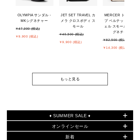
OLYMPIA サンダル -
JET SET TRAVEL カ
MERCER トップジッ
MKシグネチャー
メラ クロスボディ ス
プ ベルテッド サッチ
モール
ェル スモール - MKシ
￥47,300 (税込)
グネチャー
￥49,500 (税込)
￥9,900 (税込)
￥82,500 (税込)
￥9,900 (税込)
￥14,300 (税込)
もっと見る
♦ SUMMER SALE ♦
オンラインセール
セールおすすめアイテム
新着
▶ ウィメンズ
PRODUCT OF THE MONTH - 今月の特別価格