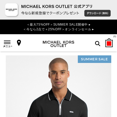
＜最大75%OFF＞SUMMER SALE開催中 ▸
＜今なら2点で＋25%OFF＞オンラインセール ▸
(
0
)
SUMMER SALE
検索