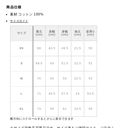
商品仕様
素材:コットン 100%
サイズガイド
着丈
肩幅
身幅
袖丈
首周り
サイズ
(cm)
(cm)
(cm)
(cm)
(cm)
XS
68
42.5
49.5
21.5
50
S
68.5
43
51.5
22.5
51
M
70
45
54
22.5
52
L
71
46.5
57.5
24
53.5
XL
73
49
61
24.5
56
横方向にスクロールするとさらに表示できます