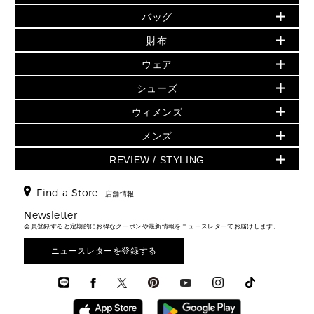
バッグ
バッグ
再値下げアイテム
夏のスタイル
財布
追加アイテム
財布
▶ すべて
人気の定番アイテム
小物
旗艦店からアウトレットに入荷
▶ ウィメンズすべて
ウェア
日本限定 - バッグ
シューズ・靴
日本限定 - 財布・小物
▶ ウィメンズすべて(ウェア・シューズ除く)
バッグ
▶ ウィメンズすべて
シューズ
ウェア
▶ ウィメンズすべて
バッグ
▶ ウィメンズすべて
財布・小物
ハンドバッグ・サッチェル
アクセサリー
GREENWICH
ウィメンズ
財布・小物
トップス
アクセサリー
▶ ウィメンズすべて
トートバッグ
時計
ミニ財布・フラグメントケース
ウェア
スカート・パンツ
メンズ
フレグランス
サンダル
ショルダーバッグ
人気の定番アイテム
▶ メンズ
折り財布(二つ折り・三つ折り)
シューズ
ワンピース・ドレス
シューズ
スニーカー
REVIEW / STYLING
クロスボディ・斜め掛け
▶ ウィメンズすべて
バッグ
長財布
▶ メンズすべて
時計・ジュエリー
ジャケット・アウター
ウェア
パンプス/フラット
バックパック
ウィメンズベストセラー
財布・小物
キーケース
新着
アクセサリー
▶ メンズすべて
▶ すべて
Find a Store
▶ メンズすべて
▶ メンズすべて
店舗情報
トラベル
新着
シューズ・靴
カードケース
バッグ
▶ メンズすべて
スタイリング
メンズバッグ
シューズレビュー ▸
Newsletter
通勤・通学アイテム
日本限定
ウェア
▶ メンズすべて
財布・小物
メンズ バッグ
会員登録すると定期的にお得なクーポンや最新情報をニュースレターでお届けします。
エディターレビュー
メンズ財布・小物
3 IN 1 / 2 IN 1 バッグ
▶ バッグすべて
アクセサリー
お財布レビュー ▸
シューズ・靴
メンズ 財布・小物
メンズアクセサリー
ニュースレターを登録する
▶ メンズすべて
通勤・通学アイテム
時計
ウェア
メンズ シューズ
メンズシューズ
3 IN 1 バッグ
時計・ジュエリー
メンズ ウェア
メンズウェア
▶ 財布すべて
アクセサリー
メンズ 時計・その他
ミニ財布・フラグメントケース