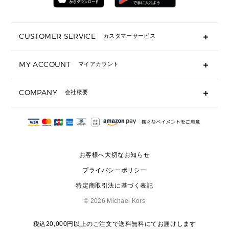
折り財布(二つ折り・三つ折り)
長財布
CUSTOMER SERVICE
カスタマーサービス
▶ 小物すべて
キーケース
よくあるご質問
MY ACCOUNT
マイアカウント
ギフト用にラッピングができますか？
定期ケース・カードケース・名刺入れ
ショッピングバッグを購入商品分送ってもらえますか？
ポーチ
ログイン・会員登録
注文後に完了メールが受信できないのですが？
COMPANY
会社概要
▶ シューズ・靴
注文の変更・キャンセルはできますか？
サンダル
Michael Korsについて
通常いつ頃発送されますか？
スニーカー
会社概要
サイズ交換はできますか？
返品はできますか？
採用情報
パンプス・フラット
修理はできますか？
▶ ウェア
お客様へ大切なお知らせ
お問い合わせ
▶ アクセサリー(チャーム・ストラップ・サングラス)
プライバシーポリシー
▶ 時計
特定商取引法に基づく表記
▶ ジュエリー
©
2026 Michael Kors
税込20,000円以上のご注文で送料無料にてお届けします