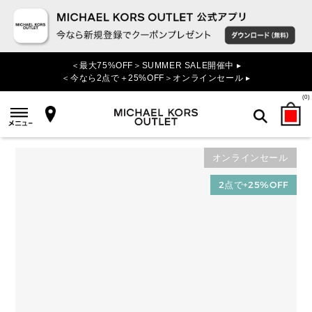
＜最大75%OFF＞SUMMER SALE開催中 ▸
＜今なら2点で＋25%OFF＞オンラインセール ▸
(
0
)
オンラインセール
検索
2点で+25%OFF