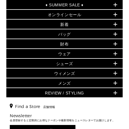
♦ SUMMER SALE ♦
オンラインセール
セールおすすめアイテム
新着
▶ ウィメンズ
PRODUCT OF THE MONTH - 今月の特別価格
バッグ
バッグ
再値下げアイテム
夏のスタイル
財布
追加アイテム
財布
▶ すべて
人気の定番アイテム
小物
旗艦店からアウトレットに入荷
▶ ウィメンズすべて
ウェア
日本限定 - バッグ
シューズ・靴
日本限定 - 財布・小物
▶ ウィメンズすべて(ウェア・シューズ除く)
バッグ
▶ ウィメンズすべて
シューズ
ウェア
▶ ウィメンズすべて
バッグ
▶ ウィメンズすべて
財布・小物
ハンドバッグ・サッチェル
アクセサリー
GREENWICH
ウィメンズ
財布・小物
トップス
アクセサリー
▶ ウィメンズすべて
トートバッグ
時計
ミニ財布・フラグメントケース
ウェア
スカート・パンツ
メンズ
フレグランス
サンダル
ショルダーバッグ
人気の定番アイテム
▶ メンズ
折り財布(二つ折り・三つ折り)
シューズ
ワンピース・ドレス
シューズ
スニーカー
REVIEW / STYLING
クロスボディ・斜め掛け
▶ ウィメンズすべて
バッグ
長財布
▶ メンズすべて
時計・ジュエリー
ジャケット・アウター
ウェア
パンプス/フラット
バックパック
ウィメンズベストセラー
財布・小物
キーケース
新着
アクセサリー
▶ メンズすべて
▶ すべて
Find a Store
▶ メンズすべて
▶ メンズすべて
店舗情報
トラベル
新着
シューズ・靴
カードケース
バッグ
▶ メンズすべて
スタイリング
メンズバッグ
シューズレビュー ▸
Newsletter
通勤・通学アイテム
日本限定
ウェア
▶ メンズすべて
財布・小物
メンズ バッグ
会員登録すると定期的にお得なクーポンや最新情報をニュースレターでお届けします。
エディターレビュー
メンズ財布・小物
3 IN 1 / 2 IN 1 バッグ
▶ バッグすべて
アクセサリー
お財布レビュー ▸
シューズ・靴
メンズ 財布・小物