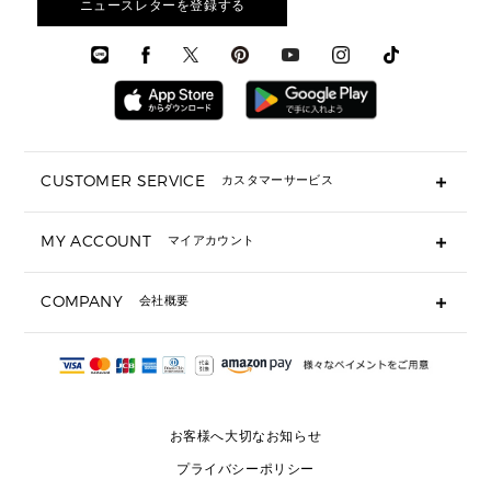
メンズアクセサリー
ニュースレターを登録する
▶ メンズすべて
通勤・通学アイテム
時計
ウェア
メンズ シューズ
メンズシューズ
3 IN 1 バッグ
時計・ジュエリー
メンズ ウェア
メンズウェア
▶ 財布すべて
アクセサリー
メンズ 時計・その他
ミニ財布・フラグメントケース
折り財布(二つ折り・三つ折り)
長財布
CUSTOMER SERVICE
カスタマーサービス
▶ 小物すべて
キーケース
よくあるご質問
MY ACCOUNT
マイアカウント
ギフト用にラッピングができますか？
定期ケース・カードケース・名刺入れ
ショッピングバッグを購入商品分送ってもらえますか？
ポーチ
ログイン・会員登録
注文後に完了メールが受信できないのですが？
COMPANY
会社概要
▶ シューズ・靴
注文の変更・キャンセルはできますか？
サンダル
Michael Korsについて
通常いつ頃発送されますか？
スニーカー
会社概要
サイズ交換はできますか？
返品はできますか？
採用情報
パンプス・フラット
修理はできますか？
▶ ウェア
お客様へ大切なお知らせ
お問い合わせ
▶ アクセサリー(チャーム・ストラップ・サングラス)
プライバシーポリシー
▶ 時計