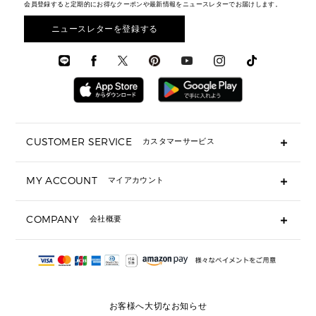
財布・小物
メンズ バッグ
会員登録すると定期的にお得なクーポンや最新情報をニュースレターでお届けします。
エディターレビュー
メンズ財布・小物
3 IN 1 / 2 IN 1 バッグ
▶ バッグすべて
アクセサリー
お財布レビュー ▸
シューズ・靴
メンズ 財布・小物
メンズアクセサリー
ニュースレターを登録する
▶ メンズすべて
通勤・通学アイテム
時計
ウェア
メンズ シューズ
メンズシューズ
3 IN 1 バッグ
時計・ジュエリー
メンズ ウェア
メンズウェア
▶ 財布すべて
アクセサリー
メンズ 時計・その他
ミニ財布・フラグメントケース
折り財布(二つ折り・三つ折り)
長財布
CUSTOMER SERVICE
カスタマーサービス
▶ 小物すべて
キーケース
よくあるご質問
MY ACCOUNT
マイアカウント
ギフト用にラッピングができますか？
定期ケース・カードケース・名刺入れ
ショッピングバッグを購入商品分送ってもらえますか？
ポーチ
ログイン・会員登録
注文後に完了メールが受信できないのですが？
COMPANY
会社概要
▶ シューズ・靴
注文の変更・キャンセルはできますか？
サンダル
Michael Korsについて
通常いつ頃発送されますか？
スニーカー
会社概要
サイズ交換はできますか？
返品はできますか？
採用情報
パンプス・フラット
修理はできますか？
▶ ウェア
お客様へ大切なお知らせ
お問い合わせ