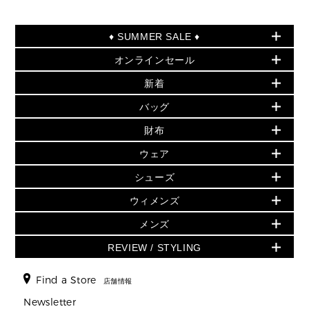
♦ SUMMER SALE ♦
オンラインセール
セールおすすめアイテム
新着
▶ ウィメンズ
PRODUCT OF THE MONTH - 今月の特別価格
バッグ
バッグ
再値下げアイテム
初夏のスタイル
財布
追加アイテム
財布
▶ すべて
人気の定番アイテム
小物
旗艦店からアウトレットに入荷
▶ ウィメンズすべて
ウェア
日本限定 - バッグ
シューズ・靴
日本限定 - 財布・小物
▶ ウィメンズすべて(ウェア・シューズ除く)
バッグ
▶ ウィメンズすべて
シューズ
ウェア
▶ ウィメンズすべて
バッグ
▶ ウィメンズすべて
財布・小物
ハンドバッグ・サッチェル
アクセサリー
GREENWICH
ウィメンズ
財布・小物
トップス
アクセサリー
▶ ウィメンズすべて
トートバッグ
時計
ミニ財布・フラグメントケース
ウェア
スカート・パンツ
メンズ
フレグランス
サンダル
ショルダーバッグ
人気の定番アイテム
▶ メンズ
折り財布(二つ折り・三つ折り)
シューズ
ワンピース・ドレス
シューズ
スニーカー
REVIEW / STYLING
クロスボディ・斜め掛け
▶ ウィメンズすべて
バッグ
長財布
▶ メンズすべて
時計・ジュエリー
ジャケット・アウター
ウェア
パンプス/フラット
バックパック
ウィメンズベストセラー
財布・小物
キーケース
新着
アクセサリー
▶ メンズすべて
▶ すべて
Find a Store
▶ メンズすべて
▶ メンズすべて
店舗情報
トラベル
新着
シューズ・靴
カードケース
バッグ
▶ メンズすべて
スタイリング
メンズバッグ
シューズレビュー ▸
Newsletter
通勤・通学アイテム
日本限定
ウェア
▶ メンズすべて