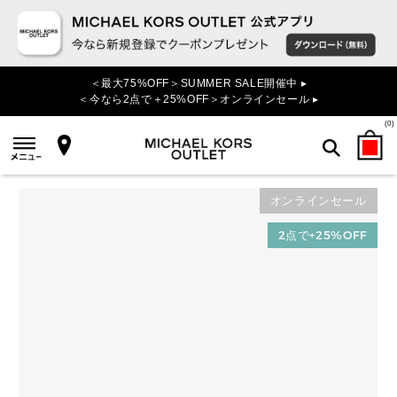
＜最大75%OFF＞SUMMER SALE開催中 ▸
＜今なら2点で＋25%OFF＞オンラインセール ▸
(
0
)
オンラインセール
検索
2点で+25%OFF