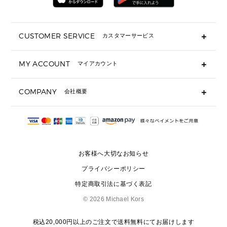
折り財布(二つ折り・三つ折り)
長財布
CUSTOMER SERVICE
カスタマーサービス
▶ 小物すべて
キーケース
よくあるご質問
MY ACCOUNT
マイアカウント
ギフト用にラッピングができますか？
定期ケース・カードケース・名刺入れ
ショッピングバッグを購入商品分送ってもらえますか？
ポーチ
ログイン・会員登録
注文後に完了メールが受信できないのですが？
COMPANY
会社概要
▶ シューズ・靴
注文の変更・キャンセルはできますか？
サンダル
Michael Korsについて
通常いつ頃発送されますか？
スニーカー
会社概要
サイズ交換はできますか？
返品はできますか？
採用情報
パンプス・フラット
修理はできますか？
▶ ウェア
お客様へ大切なお知らせ
お問い合わせ
▶ アクセサリー(チャーム・ストラップ・サングラス)
プライバシーポリシー
▶ 時計
特定商取引法に基づく表記
▶ ジュエリー
©
2026 Michael Kors
税込20,000円以上のご注文で送料無料にてお届けします