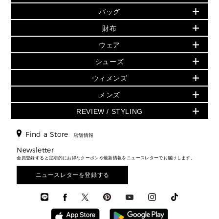
バッグ
バッグ
再値下げアイテム
夏のスタイル
財布
追加アイテム
財布
▶ すべて
人気の定番アイテム
小物
旗艦店からアウトレットに入荷
▶ ウィメンズすべて
ウェア
日本限定 - バッグ
シューズ・靴
日本限定 - 財布・小物
▶ ウィメンズすべて(ウェア・シューズ除く)
バッグ
▶ ウィメンズすべて
シューズ
ウェア
▶ ウィメンズすべて
バッグ
▶ ウィメンズすべて
財布・小物
ハンドバッグ・サッチェル
アクセサリー
GREENWICH
ウィメンズ
財布・小物
トップス
アクセサリー
▶ ウィメンズすべて
トートバッグ
時計
ミニ財布・フラグメントケース
ウェア
スカート・パンツ
メンズ
フレグランス
サンダル
ショルダーバッグ
人気の定番アイテム
▶ メンズ
折り財布(二つ折り・三つ折り)
シューズ
ワンピース・ドレス
シューズ
スニーカー
REVIEW / STYLING
クロスボディ・斜め掛け
▶ ウィメンズすべて
バッグ
長財布
▶ メンズすべて
時計・ジュエリー
ジャケット・アウター
ウェア
パンプス/フラット
バックパック
ウィメンズベストセラー
財布・小物
キーケース
新着
アクセサリー
▶ メンズすべて
▶ すべて
Find a Store
▶ メンズすべて
▶ メンズすべて
店舗情報
トラベル
新着
シューズ・靴
カードケース
バッグ
▶ メンズすべて
スタイリング
メンズバッグ
シューズレビュー ▸
Newsletter
通勤・通学アイテム
日本限定
ウェア
▶ メンズすべて
財布・小物
メンズ バッグ
会員登録すると定期的にお得なクーポンや最新情報をニュースレターでお届けします。
エディターレビュー
メンズ財布・小物
3 IN 1 / 2 IN 1 バッグ
▶ バッグすべて
アクセサリー
お財布レビュー ▸
シューズ・靴
メンズ 財布・小物
メンズアクセサリー
ニュースレターを登録する
▶ メンズすべて
通勤・通学アイテム
時計
ウェア
メンズ シューズ
メンズシューズ
3 IN 1 バッグ
時計・ジュエリー
メンズ ウェア
メンズウェア
▶ 財布すべて
アクセサリー
メンズ 時計・その他
ミニ財布・フラグメントケース