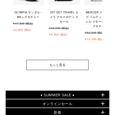
OLYMPIA サンダル -
JET SET TRAVEL カ
MERCER トップジッ
MKシグネチャー
メラ クロスボディ ス
プ ベルテッド サッチ
モール
ェル スモール - MKシ
￥47,300 (税込)
グネチャー
￥49,500 (税込)
￥9,900 (税込)
￥82,500 (税込)
￥9,900 (税込)
￥14,300 (税込)
もっと見る
♦ SUMMER SALE ♦
オンラインセール
セールおすすめアイテム
新着
▶ ウィメンズ
PRODUCT OF THE MONTH - 今月の特別価格