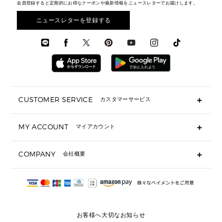
財布・小物
メンズ バッグ
会員登録すると定期的にお得なクーポンや最新情報をニュースレターでお届けします。
エディターレビュー
メンズ財布・小物
3 IN 1 / 2 IN 1 バッグ
▶ バッグすべて
アクセサリー
お財布レビュー ▸
シューズ・靴
メンズ 財布・小物
メンズアクセサリー
ニュースレターを登録する
▶ メンズすべて
通勤・通学アイテム
時計
ウェア
メンズ シューズ
メンズシューズ
3 IN 1 バッグ
時計・ジュエリー
メンズ ウェア
メンズウェア
▶ 財布すべて
アクセサリー
メンズ 時計・その他
ミニ財布・フラグメントケース
折り財布(二つ折り・三つ折り)
長財布
CUSTOMER SERVICE
カスタマーサービス
▶ 小物すべて
キーケース
よくあるご質問
MY ACCOUNT
マイアカウント
ギフト用にラッピングができますか？
定期ケース・カードケース・名刺入れ
ショッピングバッグを購入商品分送ってもらえますか？
ポーチ
ログイン・会員登録
注文後に完了メールが受信できないのですが？
COMPANY
会社概要
▶ シューズ・靴
注文の変更・キャンセルはできますか？
サンダル
Michael Korsについて
通常いつ頃発送されますか？
スニーカー
会社概要
サイズ交換はできますか？
返品はできますか？
採用情報
パンプス・フラット
修理はできますか？
▶ ウェア
お客様へ大切なお知らせ
お問い合わせ