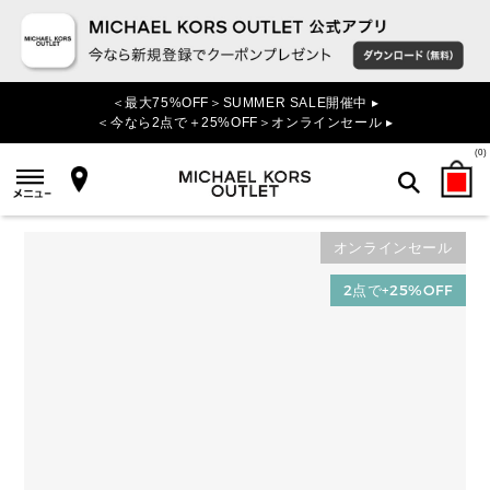
＜最大75%OFF＞SUMMER SALE開催中 ▸
＜今なら2点で＋25%OFF＞オンラインセール ▸
(
0
)
オンラインセール
検索
2点で+25%OFF