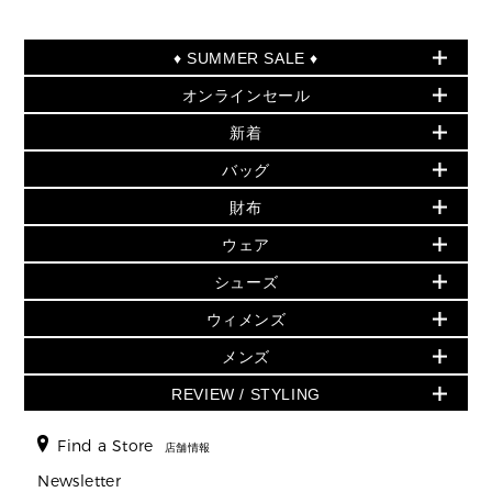
♦ SUMMER SALE ♦
オンラインセール
セールおすすめアイテム
新着
▶ ウィメンズ
PRODUCT OF THE MONTH - 今月の特別価格
バッグ
バッグ
再値下げアイテム
夏のスタイル
財布
追加アイテム
財布
▶ すべて
人気の定番アイテム
小物
旗艦店からアウトレットに入荷
▶ ウィメンズすべて
ウェア
日本限定 - バッグ
シューズ・靴
日本限定 - 財布・小物
▶ ウィメンズすべて(ウェア・シューズ除く)
バッグ
▶ ウィメンズすべて
シューズ
ウェア
▶ ウィメンズすべて
バッグ
▶ ウィメンズすべて
財布・小物
ハンドバッグ・サッチェル
アクセサリー
GREENWICH
ウィメンズ
財布・小物
トップス
アクセサリー
▶ ウィメンズすべて
トートバッグ
時計
ミニ財布・フラグメントケース
ウェア
スカート・パンツ
メンズ
フレグランス
サンダル
ショルダーバッグ
人気の定番アイテム
▶ メンズ
折り財布(二つ折り・三つ折り)
シューズ
ワンピース・ドレス
シューズ
スニーカー
REVIEW / STYLING
クロスボディ・斜め掛け
▶ ウィメンズすべて
バッグ
長財布
▶ メンズすべて
時計・ジュエリー
ジャケット・アウター
ウェア
パンプス/フラット
バックパック
ウィメンズベストセラー
財布・小物
キーケース
新着
アクセサリー
▶ メンズすべて
▶ すべて
Find a Store
▶ メンズすべて
▶ メンズすべて
店舗情報
トラベル
新着
シューズ・靴
カードケース
バッグ
▶ メンズすべて
スタイリング
メンズバッグ
シューズレビュー ▸
Newsletter
通勤・通学アイテム
日本限定
ウェア
▶ メンズすべて