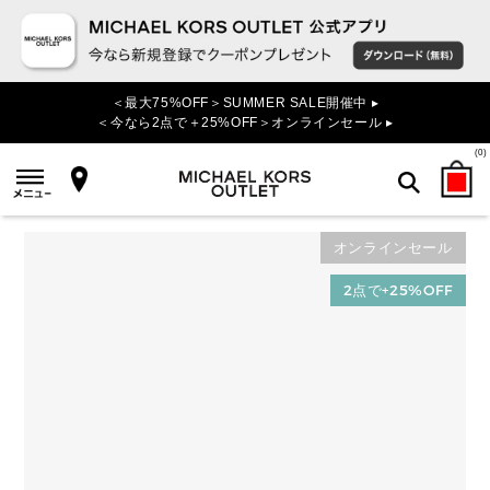
＜最大75%OFF＞SUMMER SALE開催中 ▸
＜今なら2点で＋25%OFF＞オンラインセール ▸
(
0
)
オンラインセール
検索
2点で+25%OFF