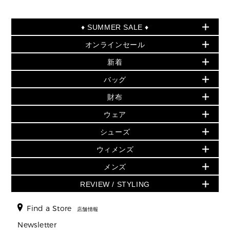
♦ SUMMER SALE ♦
オンラインセール
セールおすすめアイテム
新着
▶ ウィメンズ
PRODUCT OF THE MONTH - 今月の特別価格
バッグ
バッグ
再値下げアイテム
夏のスタイル
財布
追加アイテム
財布
▶ すべて
人気の定番アイテム
小物
旗艦店からアウトレットに入荷
▶ ウィメンズすべて
ウェア
日本限定 - バッグ
シューズ・靴
日本限定 - 財布・小物
▶ ウィメンズすべて(ウェア・シューズ除く)
バッグ
▶ ウィメンズすべて
シューズ
ウェア
▶ ウィメンズすべて
バッグ
▶ ウィメンズすべて
財布・小物
ハンドバッグ・サッチェル
アクセサリー
GREENWICH
ウィメンズ
財布・小物
トップス
アクセサリー
▶ ウィメンズすべて
トートバッグ
時計
ミニ財布・フラグメントケース
ウェア
スカート・パンツ
メンズ
フレグランス
サンダル
ショルダーバッグ
人気の定番アイテム
▶ メンズ
折り財布(二つ折り・三つ折り)
シューズ
ワンピース・ドレス
シューズ
スニーカー
REVIEW / STYLING
クロスボディ・斜め掛け
▶ ウィメンズすべて
バッグ
長財布
▶ メンズすべて
時計・ジュエリー
ジャケット・アウター
ウェア
パンプス/フラット
バックパック
ウィメンズベストセラー
財布・小物
キーケース
新着
アクセサリー
▶ メンズすべて
▶ すべて
Find a Store
▶ メンズすべて
▶ メンズすべて
店舗情報
トラベル
新着
シューズ・靴
カードケース
バッグ
▶ メンズすべて
スタイリング
メンズバッグ
シューズレビュー ▸
Newsletter
通勤・通学アイテム
日本限定
ウェア
▶ メンズすべて