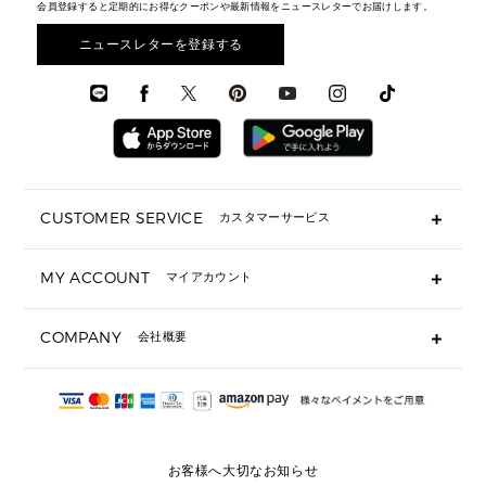
財布・小物
メンズ バッグ
会員登録すると定期的にお得なクーポンや最新情報をニュースレターでお届けします。
エディターレビュー
メンズ財布・小物
3 IN 1 / 2 IN 1 バッグ
▶ バッグすべて
アクセサリー
お財布レビュー ▸
シューズ・靴
メンズ 財布・小物
メンズアクセサリー
ニュースレターを登録する
▶ メンズすべて
通勤・通学アイテム
時計
ウェア
メンズ シューズ
メンズシューズ
3 IN 1 バッグ
時計・ジュエリー
メンズ ウェア
メンズウェア
▶ 財布すべて
アクセサリー
メンズ 時計・その他
ミニ財布・フラグメントケース
折り財布(二つ折り・三つ折り)
長財布
CUSTOMER SERVICE
カスタマーサービス
▶ 小物すべて
キーケース
よくあるご質問
MY ACCOUNT
マイアカウント
ギフト用にラッピングができますか？
定期ケース・カードケース・名刺入れ
ショッピングバッグを購入商品分送ってもらえますか？
ポーチ
ログイン・会員登録
注文後に完了メールが受信できないのですが？
COMPANY
会社概要
▶ シューズ・靴
注文の変更・キャンセルはできますか？
サンダル
Michael Korsについて
通常いつ頃発送されますか？
スニーカー
会社概要
サイズ交換はできますか？
返品はできますか？
採用情報
パンプス・フラット
修理はできますか？
▶ ウェア
お客様へ大切なお知らせ
お問い合わせ