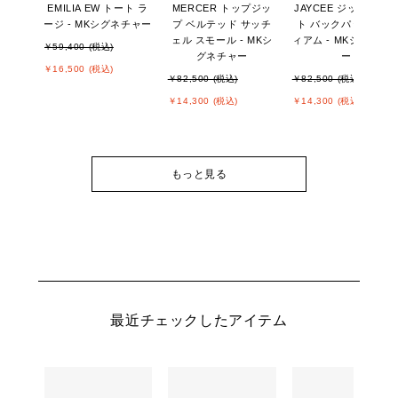
EMILIA EW トート ラ
MERCER トップジッ
JAYCEE ジップポケ
ージ - MKシグネチャー
プ ベルテッド サッチ
ト バックパック ミデ
ェル スモール - MKシ
ィアム - MKシグネチ
￥59,400 (税込)
グネチャー
ー
￥16,500 (税込)
￥82,500 (税込)
￥82,500 (税込)
￥14,300 (税込)
￥14,300 (税込)
もっと見る
最近チェックしたアイテム