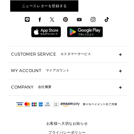
▶ バッグすべて
アクセサリー
お財布レビュー ▸
シューズ・靴
メンズ 財布・小物
メンズアクセサリー
ニュースレターを登録する
▶ メンズすべて
通勤・通学アイテム
時計
ウェア
メンズ シューズ
メンズシューズ
3 IN 1 バッグ
時計・ジュエリー
メンズ ウェア
メンズウェア
▶ 財布すべて
アクセサリー
メンズ 時計・その他
ミニ財布・フラグメントケース
折り財布(二つ折り・三つ折り)
長財布
CUSTOMER SERVICE
カスタマーサービス
▶ 小物すべて
キーケース
よくあるご質問
MY ACCOUNT
マイアカウント
ギフト用にラッピングができますか？
定期ケース・カードケース・名刺入れ
ショッピングバッグを購入商品分送ってもらえますか？
ポーチ
ログイン・会員登録
注文後に完了メールが受信できないのですが？
COMPANY
会社概要
▶ シューズ・靴
注文の変更・キャンセルはできますか？
サンダル
Michael Korsについて
通常いつ頃発送されますか？
スニーカー
会社概要
サイズ交換はできますか？
返品はできますか？
採用情報
パンプス・フラット
修理はできますか？
▶ ウェア
お客様へ大切なお知らせ
お問い合わせ
▶ アクセサリー(チャーム・ストラップ・サングラス)
プライバシーポリシー