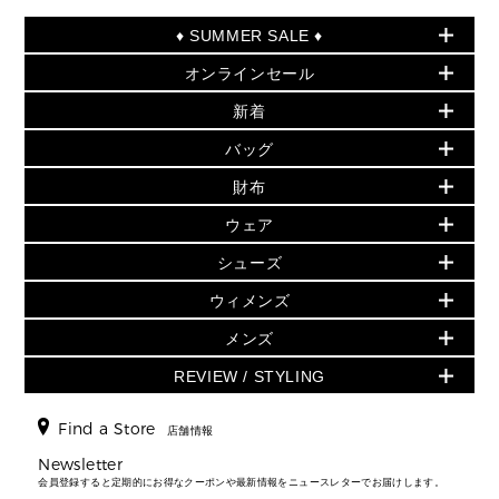
♦ SUMMER SALE ♦
オンラインセール
セールおすすめアイテム
新着
▶ ウィメンズ
PRODUCT OF THE MONTH - 今月の特別価格
バッグ
バッグ
再値下げアイテム
初夏のスタイル
財布
追加アイテム
財布
▶ すべて
人気の定番アイテム
小物
旗艦店からアウトレットに入荷
▶ ウィメンズすべて
ウェア
日本限定 - バッグ
シューズ・靴
日本限定 - 財布・小物
▶ ウィメンズすべて(ウェア・シューズ除く)
バッグ
▶ ウィメンズすべて
シューズ
ウェア
▶ ウィメンズすべて
バッグ
▶ ウィメンズすべて
財布・小物
ハンドバッグ・サッチェル
アクセサリー
GREENWICH
ウィメンズ
財布・小物
トップス
アクセサリー
▶ ウィメンズすべて
トートバッグ
時計
ミニ財布・フラグメントケース
ウェア
スカート・パンツ
メンズ
フレグランス
サンダル
ショルダーバッグ
人気の定番アイテム
▶ メンズ
折り財布(二つ折り・三つ折り)
シューズ
ワンピース・ドレス
シューズ
スニーカー
REVIEW / STYLING
クロスボディ・斜め掛け
▶ ウィメンズすべて
バッグ
長財布
▶ メンズすべて
時計・ジュエリー
ジャケット・アウター
ウェア
パンプス/フラット
バックパック
ウィメンズベストセラー
財布・小物
キーケース
新着
アクセサリー
▶ メンズすべて
▶ すべて
Find a Store
▶ メンズすべて
▶ メンズすべて
店舗情報
トラベル
新着
シューズ・靴
カードケース
バッグ
▶ メンズすべて
スタイリング
メンズバッグ
シューズレビュー ▸
Newsletter
通勤・通学アイテム
日本限定
ウェア
▶ メンズすべて
財布・小物
メンズ バッグ
会員登録すると定期的にお得なクーポンや最新情報をニュースレターでお届けします。
エディターレビュー
メンズ財布・小物
3 IN 1 / 2 IN 1 バッグ