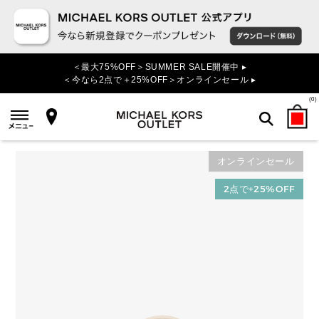
＜最大75%OFF＞SUMMER SALE開催中 ▸
＜今なら2点で＋25%OFF＞オンラインセール ▸
(
0
)
オンラインセール
検索
2点で+25%OFF