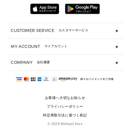
▶ 財布すべて
アクセサリー
メンズ 時計・その他
ミニ財布・フラグメントケース
折り財布(二つ折り・三つ折り)
長財布
CUSTOMER SERVICE
カスタマーサービス
▶ 小物すべて
キーケース
よくあるご質問
MY ACCOUNT
マイアカウント
ギフト用にラッピングができますか？
定期ケース・カードケース・名刺入れ
ショッピングバッグを購入商品分送ってもらえますか？
ポーチ
ログイン・会員登録
注文後に完了メールが受信できないのですが？
COMPANY
会社概要
▶ シューズ・靴
注文の変更・キャンセルはできますか？
サンダル
Michael Korsについて
通常いつ頃発送されますか？
スニーカー
会社概要
サイズ交換はできますか？
返品はできますか？
採用情報
パンプス・フラット
修理はできますか？
▶ ウェア
お客様へ大切なお知らせ
お問い合わせ
▶ アクセサリー(チャーム・ストラップ・サングラス)
プライバシーポリシー
▶ 時計
特定商取引法に基づく表記
▶ ジュエリー
©
2026 Michael Kors