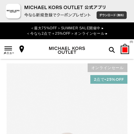
＜最大75%OFF＞SUMMER SALE開催中 ▸
＜今なら2点で＋25%OFF＞オンラインセール ▸
(
0
)
オンラインセール
検索
2点で+25%OFF