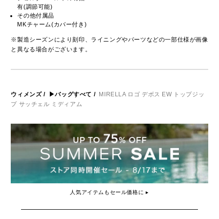
有(調節可能)
その他付属品
MKチャーム(カバー付き)
※製造シーズンにより刻印、ライニングやパーツなどの一部仕様が画像
と異なる場合がございます。
ウィメンズ
/
▶バッグすべて
/
MIRELLA ロゴ デボス EW トップジッ
プ サッチェル ミディアム
人気アイテムもセール価格に ▸