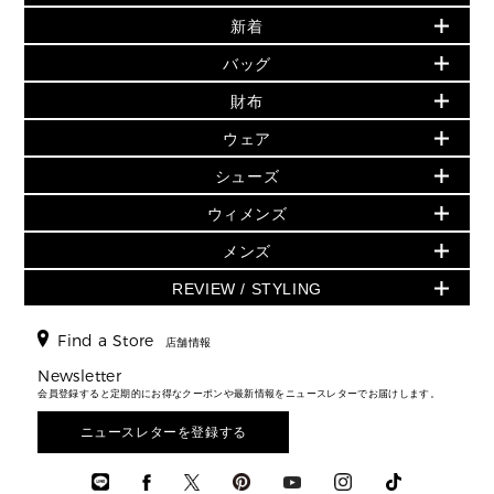
新着
▶ ウィメンズ
PRODUCT OF THE MONTH - 今月の特別価格
バッグ
バッグ
再値下げアイテム
初夏のスタイル
財布
追加アイテム
財布
▶ すべて
人気の定番アイテム
小物
旗艦店からアウトレットに入荷
▶ ウィメンズすべて
ウェア
日本限定 - バッグ
シューズ・靴
日本限定 - 財布・小物
▶ ウィメンズすべて(ウェア・シューズ除く)
バッグ
▶ ウィメンズすべて
シューズ
ウェア
▶ ウィメンズすべて
バッグ
▶ ウィメンズすべて
財布・小物
ハンドバッグ・サッチェル
アクセサリー
GREENWICH
ウィメンズ
財布・小物
トップス
アクセサリー
▶ ウィメンズすべて
トートバッグ
時計
ミニ財布・フラグメントケース
ウェア
スカート・パンツ
メンズ
フレグランス
サンダル
ショルダーバッグ
人気の定番アイテム
▶ メンズ
折り財布(二つ折り・三つ折り)
シューズ
ワンピース・ドレス
シューズ
スニーカー
REVIEW / STYLING
クロスボディ・斜め掛け
▶ ウィメンズすべて
バッグ
長財布
▶ メンズすべて
時計・ジュエリー
ジャケット・アウター
ウェア
パンプス/フラット
バックパック
ウィメンズベストセラー
財布・小物
キーケース
新着
アクセサリー
▶ メンズすべて
▶ すべて
Find a Store
▶ メンズすべて
▶ メンズすべて
店舗情報
トラベル
新着
シューズ・靴
カードケース
バッグ
▶ メンズすべて
スタイリング
メンズバッグ
シューズレビュー ▸
Newsletter
通勤・通学アイテム
日本限定
ウェア
▶ メンズすべて
財布・小物
メンズ バッグ
会員登録すると定期的にお得なクーポンや最新情報をニュースレターでお届けします。
エディターレビュー
メンズ財布・小物
3 IN 1 / 2 IN 1 バッグ
▶ バッグすべて
アクセサリー
お財布レビュー ▸
シューズ・靴
メンズ 財布・小物
メンズアクセサリー
ニュースレターを登録する
▶ メンズすべて
通勤・通学アイテム
時計
ウェア
メンズ シューズ
メンズシューズ
3 IN 1 バッグ
時計・ジュエリー
メンズ ウェア
メンズウェア