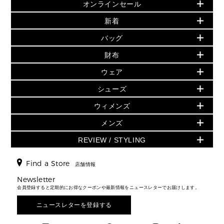
オンラインセール
セールおすすめアイテム
新着
▶ ウィメンズ
PRODUCT OF THE MONTH - 今月の特別価格
バッグ
バッグ
再値下げアイテム
初夏のスタイル
財布
追加アイテム
財布
▶ すべて
人気の定番アイテム
小物
旗艦店からアウトレットに入荷
▶ ウィメンズすべて
ウェア
日本限定 - バッグ
シューズ・靴
日本限定 - 財布・小物
▶ ウィメンズすべて(ウェア・シューズ除く)
バッグ
▶ ウィメンズすべて
シューズ
ウェア
▶ ウィメンズすべて
バッグ
▶ ウィメンズすべて
財布・小物
ハンドバッグ・サッチェル
アクセサリー
GREENWICH
ウィメンズ
財布・小物
トップス
アクセサリー
▶ ウィメンズすべて
トートバッグ
時計
ミニ財布・フラグメントケース
ウェア
スカート・パンツ
メンズ
フレグランス
サンダル
ショルダーバッグ
人気の定番アイテム
▶ メンズ
折り財布(二つ折り・三つ折り)
シューズ
ワンピース・ドレス
シューズ
スニーカー
REVIEW / STYLING
クロスボディ・斜め掛け
▶ ウィメンズすべて
バッグ
長財布
▶ メンズすべて
時計・ジュエリー
ジャケット・アウター
ウェア
パンプス/フラット
バックパック
ウィメンズベストセラー
財布・小物
キーケース
新着
アクセサリー
▶ メンズすべて
▶ すべて
Find a Store
▶ メンズすべて
▶ メンズすべて
店舗情報
トラベル
新着
シューズ・靴
カードケース
バッグ
▶ メンズすべて
スタイリング
メンズバッグ
シューズレビュー ▸
Newsletter
通勤・通学アイテム
日本限定
ウェア
▶ メンズすべて
財布・小物
メンズ バッグ
会員登録すると定期的にお得なクーポンや最新情報をニュースレターでお届けします。
エディターレビュー
メンズ財布・小物
3 IN 1 / 2 IN 1 バッグ
▶ バッグすべて
アクセサリー
お財布レビュー ▸
シューズ・靴
メンズ 財布・小物
メンズアクセサリー
ニュースレターを登録する
▶ メンズすべて
通勤・通学アイテム
時計
ウェア
メンズ シューズ
メンズシューズ
3 IN 1 バッグ