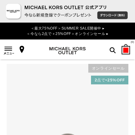
＜最大75%OFF＞SUMMER SALE開催中 ▸
＜今なら2点で＋25%OFF＞オンラインセール ▸
(
0
)
オンラインセール
検索
2点で+25%OFF