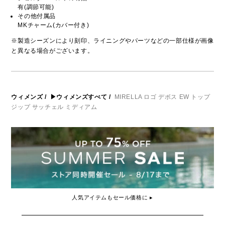
有(調節可能)
その他付属品
MKチャーム(カバー付き)
※製造シーズンにより刻印、ライニングやパーツなどの一部仕様が画像
と異なる場合がございます。
ウィメンズ
/
▶ウィメンズすべて
/
MIRELLA ロゴ デボス EW トップ
ジップ サッチェル ミディアム
人気アイテムもセール価格に ▸