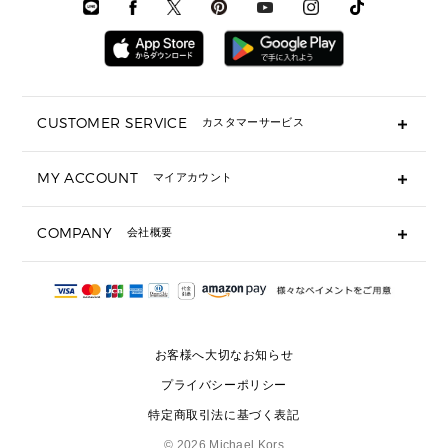
時計・ジュエリー
メンズ ウェア
メンズウェア
▶ 財布すべて
アクセサリー
メンズ 時計・その他
ミニ財布・フラグメントケース
折り財布(二つ折り・三つ折り)
長財布
CUSTOMER SERVICE
カスタマーサービス
▶ 小物すべて
キーケース
よくあるご質問
MY ACCOUNT
マイアカウント
ギフト用にラッピングができますか？
定期ケース・カードケース・名刺入れ
ショッピングバッグを購入商品分送ってもらえますか？
ポーチ
ログイン・会員登録
注文後に完了メールが受信できないのですが？
COMPANY
会社概要
▶ シューズ・靴
注文の変更・キャンセルはできますか？
サンダル
Michael Korsについて
通常いつ頃発送されますか？
スニーカー
会社概要
サイズ交換はできますか？
返品はできますか？
採用情報
パンプス・フラット
修理はできますか？
▶ ウェア
お客様へ大切なお知らせ
お問い合わせ
▶ アクセサリー(チャーム・ストラップ・サングラス)
プライバシーポリシー
▶ 時計
特定商取引法に基づく表記
▶ ジュエリー
©
2026 Michael Kors