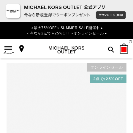
＜最大75%OFF＞SUMMER SALE開催中 ▸
＜今なら2点で＋25%OFF＞オンラインセール ▸
(
0
)
オンラインセール
検索
2点で+25%OFF