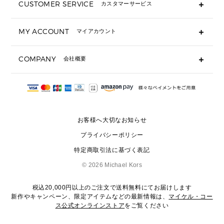
CUSTOMER SERVICE
カスタマーサービス
▶ 小物すべて
キーケース
よくあるご質問
MY ACCOUNT
マイアカウント
ギフト用にラッピングができますか？
定期ケース・カードケース・名刺入れ
ショッピングバッグを購入商品分送ってもらえますか？
ポーチ
ログイン・会員登録
注文後に完了メールが受信できないのですが？
COMPANY
会社概要
▶ シューズ・靴
注文の変更・キャンセルはできますか？
サンダル
Michael Korsについて
通常いつ頃発送されますか？
スニーカー
会社概要
サイズ交換はできますか？
返品はできますか？
採用情報
パンプス・フラット
修理はできますか？
▶ ウェア
お客様へ大切なお知らせ
お問い合わせ
▶ アクセサリー(チャーム・ストラップ・サングラス)
プライバシーポリシー
▶ 時計
特定商取引法に基づく表記
▶ ジュエリー
©
2026 Michael Kors
税込20,000円以上のご注文で送料無料にてお届けします
新作やキャンペーン、限定アイテムなどの最新情報は、
マイケル・コー
ス公式オンラインストア
をご覧ください