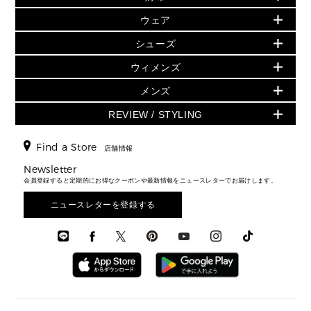
人気の定番アイテム
小物
旗艦店からアウトレットに入荷
▶ ウィメンズすべて
ウェア
日本限定 - バッグ
シューズ・靴
日本限定 - 財布・小物
▶ ウィメンズすべて(ウェア・シューズ除く)
バッグ
▶ ウィメンズすべて
シューズ
ウェア
▶ ウィメンズすべて
バッグ
▶ ウィメンズすべて
財布・小物
ハンドバッグ・サッチェル
アクセサリー
GREENWICH
ウィメンズ
財布・小物
トップス
アクセサリー
▶ ウィメンズすべて
トートバッグ
時計
ミニ財布・フラグメントケース
ウェア
スカート・パンツ
メンズ
フレグランス
サンダル
ショルダーバッグ
人気の定番アイテム
▶ メンズ
折り財布(二つ折り・三つ折り)
シューズ
ワンピース・ドレス
シューズ
スニーカー
REVIEW / STYLING
クロスボディ・斜め掛け
▶ ウィメンズすべて
バッグ
長財布
▶ メンズすべて
時計・ジュエリー
ジャケット・アウター
ウェア
パンプス/フラット
バックパック
ウィメンズベストセラー
財布・小物
キーケース
新着
アクセサリー
▶ メンズすべて
▶ すべて
Find a Store
▶ メンズすべて
▶ メンズすべて
店舗情報
トラベル
新着
シューズ・靴
カードケース
バッグ
▶ メンズすべて
スタイリング
メンズバッグ
シューズレビュー ▸
Newsletter
通勤・通学アイテム
日本限定
ウェア
▶ メンズすべて
財布・小物
メンズ バッグ
会員登録すると定期的にお得なクーポンや最新情報をニュースレターでお届けします。
エディターレビュー
メンズ財布・小物
3 IN 1 / 2 IN 1 バッグ
▶ バッグすべて
アクセサリー
お財布レビュー ▸
シューズ・靴
メンズ 財布・小物
メンズアクセサリー
ニュースレターを登録する
▶ メンズすべて
通勤・通学アイテム
時計
ウェア
メンズ シューズ
メンズシューズ
3 IN 1 バッグ
時計・ジュエリー
メンズ ウェア
メンズウェア
▶ 財布すべて
アクセサリー
メンズ 時計・その他
ミニ財布・フラグメントケース
折り財布(二つ折り・三つ折り)
長財布