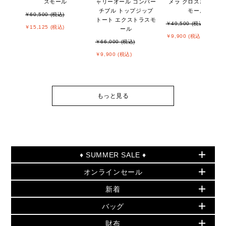
スモール
ャリーオール コンバー
メラ クロスボディ ス
チブル トップジップ
モール
￥60,500 (税込)
トート エクストラスモ
￥49,500 (税込)
￥15,125 (税込)
ール
￥9,900 (税込)
￥66,000 (税込)
￥9,900 (税込)
もっと見る
♦ SUMMER SALE ♦
オンラインセール
セールおすすめアイテム
新着
▶ ウィメンズ
PRODUCT OF THE MONTH - 今月の特別価格
バッグ
バッグ
再値下げアイテム
夏のスタイル
財布
追加アイテム
財布
▶ すべて