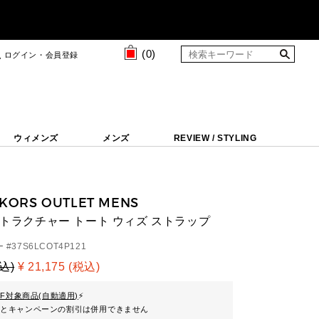
(
0
)
ログイン・会員登録
ウィメンズ
メンズ
REVIEW / STYLING
 KORS OUTLET MENS
 ストラクチャー トート ウィズ ストラップ
 #
37S6LCOT4P121
税込)
¥ 21,175 (税込)
FF対象商品(自動適用)
⚡
ンとキャンペーンの割引は併用できません