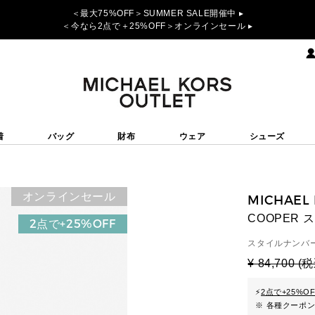
＜最大75%OFF＞SUMMER SALE開催中 ▸
＜今なら2点で＋25%OFF＞オンラインセール ▸
着
バッグ
財布
ウェア
シューズ
オンラインセール
MICHAEL
COOPER
2点で+25%OFF
スタイルナンバー
¥ 84,700 (
⚡
2点で+25%O
※ 各種クーポ