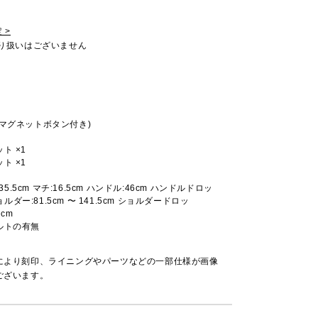
 >
取り扱いはございません
マグネットボタン付き)
ト ×1
ト ×1
:35.5cm マチ:16.5cm ハンドル:46cm ハンドルドロッ
ショルダー:81.5cm 〜 141.5cm ショルダードロッ
9cm
ルトの有無
により刻印、ライニングやパーツなどの一部仕様が画像
ございます。