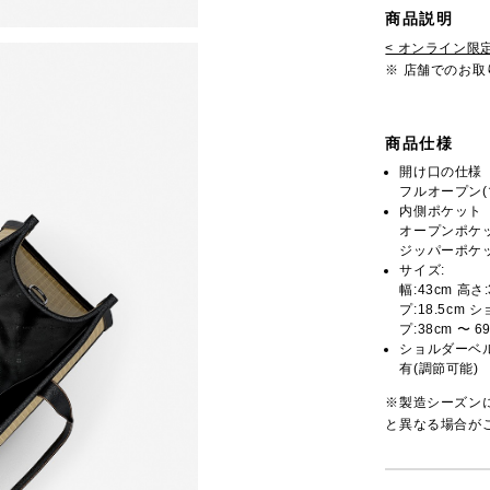
商品説明
< オンライン限定
※ 店舗でのお
商品仕様
開け口の仕様
フルオープン(
内側ポケット
オープンポケッ
ジッパーポケッ
サイズ:
幅:43cm 高さ
プ:18.5cm 
プ:38cm 〜 6
ショルダーベ
有(調節可能)
※製造シーズン
と異なる場合が