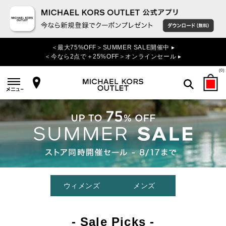
＜最大75%OFF＞SUMMER SALE開催中 ▸
＜今なら2点で＋25%OFF＞オンラインセール ▸
(
0
)
検索
ウィメンズ
メンズ
- Sale Picks -