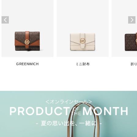
GREENWICH
ミニ財布
折