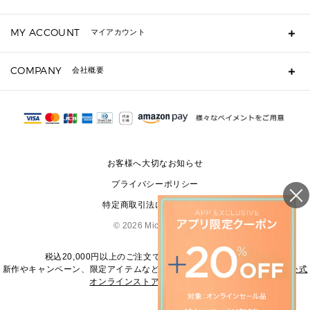
キーケース
よくあるご質問
MY ACCOUNT
マイアカウント
定期ケース・カードケース・名刺入れ
ギフト用にラッピングができますか？
ポーチ
ショッピングバッグを購入商品分送ってもらえますか？
ログイン・会員登録
注文後に完了メールが受信できないのですが？
COMPANY
▶ シューズ・靴
会社概要
注文の変更・キャンセルはできますか？
サンダル
Michael Korsについて
通常いつ頃発送されますか？
スニーカー
会社概要
サイズ交換はできますか？
パンプス・フラット
返品はできますか？
採用情報
修理はできますか？
▶ ウェア
お問い合わせ
▶ アクセサリー(チャーム・ストラップ・サングラス)
お客様へ大切なお知らせ
▶ 時計
プライバシーポリシー
▶ ジュエリー
特定商取引法に基づく表記
©
2026 Michael Kors
税込20,000円以上のご注文で送料無料にてお届けします
新作やキャンペーン、限定アイテムなどの最新情報は、
マイケル・コース公式
オンラインストア
をご覧ください