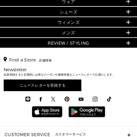
▶ ウィメンズすべて
ウェア
日本限定 - バッグ
シューズ・靴
日本限定 - 財布・小物
▶ ウィメンズすべて(ウェア・シューズ除く)
バッグ
▶ ウィメンズすべて
シューズ
ウェア
▶ ウィメンズすべて
バッグ
▶ ウィメンズすべて
財布・小物
ハンドバッグ・サッチェル
アクセサリー
GREENWICH
ウィメンズ
財布・小物
トップス
アクセサリー
▶ ウィメンズすべて
トートバッグ
時計
ミニ財布・フラグメントケース
ウェア
スカート・パンツ
メンズ
フレグランス
サンダル
ショルダーバッグ
人気の定番アイテム
▶ メンズ
折り財布(二つ折り・三つ折り)
シューズ
ワンピース・ドレス
シューズ
スニーカー
REVIEW / STYLING
クロスボディ・斜め掛け
▶ ウィメンズすべて
バッグ
長財布
▶ メンズすべて
時計・ジュエリー
ジャケット・アウター
ウェア
パンプス/フラット
バックパック
ウィメンズベストセラー
財布・小物
キーケース
新着
アクセサリー
▶ メンズすべて
▶ すべて
▶ メンズすべて
▶ メンズすべて
Find a Store
トラベル
新着
店舗情報
シューズ・靴
カードケース
バッグ
▶ メンズすべて
スタイリング
メンズバッグ
シューズレビュー ▸
通勤・通学アイテム
日本限定
Newsletter
ウェア
▶ メンズすべて
財布・小物
メンズ バッグ
エディターレビュー
メンズ財布・小物
会員登録すると定期的にお得なクーポンや最新情報をニュースレターでお届けします。
3 IN 1 / 2 IN 1 バッグ
▶ バッグすべて
アクセサリー
お財布レビュー ▸
シューズ・靴
メンズ 財布・小物
メンズアクセサリー
▶ メンズすべて
通勤・通学アイテム
ニュースレターを登録する
時計
ウェア
メンズ シューズ
メンズシューズ
3 IN 1 バッグ
時計・ジュエリー
メンズ ウェア
メンズウェア
▶ 財布すべて
アクセサリー
メンズ 時計・その他
ミニ財布・フラグメントケース
折り財布(二つ折り・三つ折り)
長財布
CUSTOMER SERVICE
カスタマーサービス
▶ 小物すべて