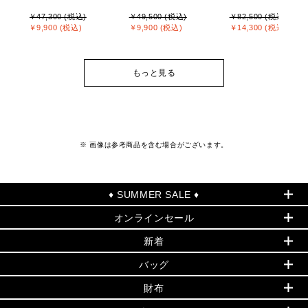
￥47,300 (税込)
￥49,500 (税込)
￥82,500 (税込)
￥9,900 (税込)
￥9,900 (税込)
￥14,300 (税込)
もっと見る
※ 画像は参考商品を含む場合がございます。
♦ SUMMER SALE ♦
オンラインセール
セールおすすめアイテム
新着
▶ ウィメンズ
PRODUCT OF THE MONTH - 今月の特別価格
バッグ
バッグ
再値下げアイテム
夏のスタイル
財布
追加アイテム
財布
▶ すべて
人気の定番アイテム
小物
旗艦店からアウトレットに入荷