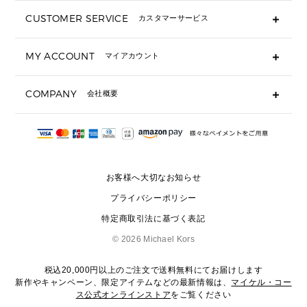
長財布
CUSTOMER SERVICE
カスタマーサービス
▶ 小物すべて
キーケース
よくあるご質問
MY ACCOUNT
マイアカウント
ギフト用にラッピングができますか？
定期ケース・カードケース・名刺入れ
ショッピングバッグを購入商品分送ってもらえますか？
ポーチ
ログイン・会員登録
注文後に完了メールが受信できないのですが？
COMPANY
会社概要
▶ シューズ・靴
注文の変更・キャンセルはできますか？
サンダル
Michael Korsについて
通常いつ頃発送されますか？
スニーカー
会社概要
サイズ交換はできますか？
返品はできますか？
採用情報
パンプス・フラット
修理はできますか？
▶ ウェア
お客様へ大切なお知らせ
お問い合わせ
▶ アクセサリー(チャーム・ストラップ・サングラス)
プライバシーポリシー
▶ 時計
特定商取引法に基づく表記
▶ ジュエリー
©
2026 Michael Kors
税込20,000円以上のご注文で送料無料にてお届けします
新作やキャンペーン、限定アイテムなどの最新情報は、
マイケル・コー
ス公式オンラインストア
をご覧ください