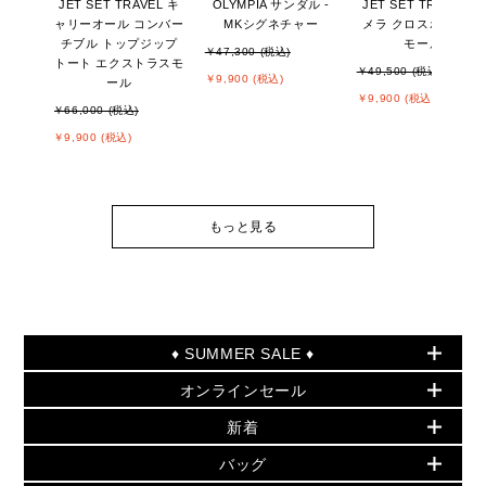
JET SET TRAVEL キ
OLYMPIA サンダル -
JET SET TRAVEL カ
ャリーオール コンバー
MKシグネチャー
メラ クロスボディ ス
チブル トップジップ
モール
￥47,300 (税込)
トート エクストラスモ
￥49,500 (税込)
￥9,900 (税込)
ール
￥9,900 (税込)
￥66,000 (税込)
￥9,900 (税込)
もっと見る
♦ SUMMER SALE ♦
オンラインセール
セールおすすめアイテム
新着
▶ ウィメンズ
PRODUCT OF THE MONTH - 今月の特別価格
バッグ
バッグ
再値下げアイテム
夏のスタイル