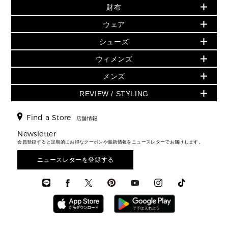
財布
追加アイテム
財布
▶ すべて
人気の定番アイテム
小物
旗艦店からアウトレットに入荷
▶ ウィメンズすべて
ウェア
日本限定 - バッグ
シューズ・靴
日本限定 - 財布・小物
▶ ウィメンズすべて(ウェア・シューズ除く)
バッグ
▶ ウィメンズすべて
シューズ
ウェア
▶ ウィメンズすべて
バッグ
▶ ウィメンズすべて
財布・小物
ハンドバッグ・サッチェル
アクセサリー
GREENWICH
ウィメンズ
財布・小物
トップス
アクセサリー
▶ ウィメンズすべて
トートバッグ
時計
ミニ財布・フラグメントケース
ウェア
スカート・パンツ
メンズ
フレグランス
サンダル
ショルダーバッグ
人気の定番アイテム
▶ メンズ
折り財布(二つ折り・三つ折り)
シューズ
ワンピース・ドレス
シューズ
スニーカー
REVIEW / STYLING
クロスボディ・斜め掛け
▶ ウィメンズすべて
バッグ
長財布
▶ メンズすべて
時計・ジュエリー
ジャケット・アウター
ウェア
パンプス/フラット
バックパック
ウィメンズベストセラー
財布・小物
キーケース
新着
アクセサリー
▶ メンズすべて
▶ すべて
Find a Store
▶ メンズすべて
▶ メンズすべて
店舗情報
トラベル
新着
シューズ・靴
カードケース
バッグ
▶ メンズすべて
スタイリング
メンズバッグ
シューズレビュー ▸
Newsletter
通勤・通学アイテム
日本限定
ウェア
▶ メンズすべて
財布・小物
メンズ バッグ
会員登録すると定期的にお得なクーポンや最新情報をニュースレターでお届けします。
エディターレビュー
メンズ財布・小物
3 IN 1 / 2 IN 1 バッグ
▶ バッグすべて
アクセサリー
お財布レビュー ▸
シューズ・靴
メンズ 財布・小物
メンズアクセサリー
ニュースレターを登録する
▶ メンズすべて
通勤・通学アイテム
時計
ウェア
メンズ シューズ
メンズシューズ
3 IN 1 バッグ
時計・ジュエリー
メンズ ウェア
メンズウェア
▶ 財布すべて
アクセサリー
メンズ 時計・その他
ミニ財布・フラグメントケース
折り財布(二つ折り・三つ折り)