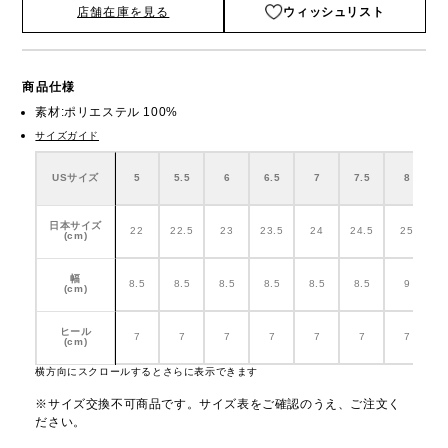
店舗在庫を見る
ウィッシュリスト
商品仕様
素材:ポリエステル 100%
サイズガイド
USサイズ
5
5.5
6
6.5
7
7.5
8
日本サイズ
22
22.5
23
23.5
24
24.5
25
2
(cm)
幅
8.5
8.5
8.5
8.5
8.5
8.5
9
(cm)
ヒール
7
7
7
7
7
7
7
(cm)
横方向にスクロールするとさらに表示できます
※サイズ交換不可商品です。サイズ表をご確認のうえ、ご注文く
ださい。