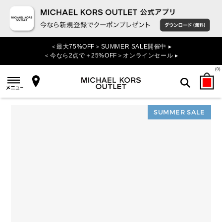
＜最大75%OFF＞SUMMER SALE開催中 ▸
＜今なら2点で＋25%OFF＞オンラインセール ▸
(
0
)
SUMMER SALE
検索