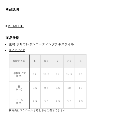
商品説明
#
METALLIC
商品仕様
素材:ポリウレタンコーティングテキスタイル
サイズガイド
USサイズ
6
6.5
7
7.5
8
日本サイズ
23
23.5
24
24.5
25
(cm)
幅
9.5
9.5
9.5
10
10
(cm)
ヒール
3.5
3.5
3.5
3.5
3.5
(cm)
横方向にスクロールするとさらに表示できます