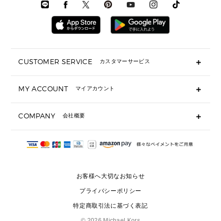
時計・ジュエリー
メンズ ウェア
メンズウェア
▶ 財布すべて
アクセサリー
メンズ 時計・その他
ミニ財布・フラグメントケース
折り財布(二つ折り・三つ折り)
長財布
CUSTOMER SERVICE
カスタマーサービス
▶ 小物すべて
キーケース
よくあるご質問
MY ACCOUNT
マイアカウント
ギフト用にラッピングができますか？
定期ケース・カードケース・名刺入れ
ショッピングバッグを購入商品分送ってもらえますか？
ポーチ
ログイン・会員登録
注文後に完了メールが受信できないのですが？
COMPANY
会社概要
▶ シューズ・靴
注文の変更・キャンセルはできますか？
サンダル
Michael Korsについて
通常いつ頃発送されますか？
スニーカー
会社概要
サイズ交換はできますか？
返品はできますか？
採用情報
パンプス・フラット
修理はできますか？
▶ ウェア
お客様へ大切なお知らせ
お問い合わせ
▶ アクセサリー(チャーム・ストラップ・サングラス)
プライバシーポリシー
▶ 時計
特定商取引法に基づく表記
▶ ジュエリー
©
2026 Michael Kors