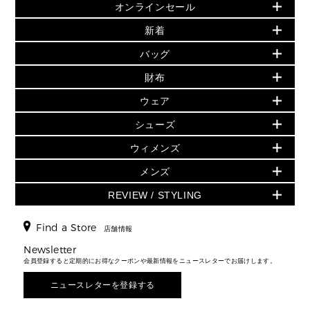
オンラインセール
セールおすすめアイテム
新着
▶ ウィメンズ
PRODUCT OF THE MONTH - 今月の特別価格
バッグ
バッグ
再値下げアイテム
初夏のスタイル
財布
追加アイテム
財布
▶ すべて
人気の定番アイテム
小物
旗艦店からアウトレットに入荷
▶ ウィメンズすべて
ウェア
日本限定 - バッグ
シューズ・靴
日本限定 - 財布・小物
▶ ウィメンズすべて(ウェア・シューズ除く)
バッグ
▶ ウィメンズすべて
シューズ
ウェア
▶ ウィメンズすべて
バッグ
▶ ウィメンズすべて
財布・小物
ハンドバッグ・サッチェル
アクセサリー
GREENWICH
ウィメンズ
財布・小物
トップス
アクセサリー
▶ ウィメンズすべて
トートバッグ
時計
ミニ財布・フラグメントケース
ウェア
スカート・パンツ
メンズ
フレグランス
サンダル
ショルダーバッグ
人気の定番アイテム
▶ メンズ
折り財布(二つ折り・三つ折り)
シューズ
ワンピース・ドレス
シューズ
スニーカー
REVIEW / STYLING
クロスボディ・斜め掛け
▶ ウィメンズすべて
バッグ
長財布
▶ メンズすべて
時計・ジュエリー
ジャケット・アウター
ウェア
パンプス/フラット
バックパック
ウィメンズベストセラー
財布・小物
キーケース
新着
アクセサリー
▶ メンズすべて
▶ すべて
Find a Store
▶ メンズすべて
▶ メンズすべて
店舗情報
トラベル
新着
シューズ・靴
カードケース
バッグ
▶ メンズすべて
スタイリング
メンズバッグ
シューズレビュー ▸
Newsletter
通勤・通学アイテム
日本限定
ウェア
▶ メンズすべて
財布・小物
メンズ バッグ
会員登録すると定期的にお得なクーポンや最新情報をニュースレターでお届けします。
エディターレビュー
メンズ財布・小物
3 IN 1 / 2 IN 1 バッグ
▶ バッグすべて
アクセサリー
お財布レビュー ▸
シューズ・靴
メンズ 財布・小物
メンズアクセサリー
ニュースレターを登録する
▶ メンズすべて
通勤・通学アイテム
時計
ウェア
メンズ シューズ
メンズシューズ
3 IN 1 バッグ