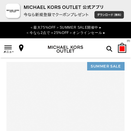
＜最大75%OFF＞SUMMER SALE開催中 ▸
＜今なら2点で＋25%OFF＞オンラインセール ▸
(
0
)
SUMMER SALE
検索