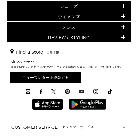
▶ ウィメンズすべて(ウェア・シューズ除く)
バッグ
▶ ウィメンズすべて
シューズ
ウェア
▶ ウィメンズすべて
バッグ
▶ ウィメンズすべて
財布・小物
ハンドバッグ・サッチェル
アクセサリー
GREENWICH
ウィメンズ
財布・小物
トップス
アクセサリー
▶ ウィメンズすべて
トートバッグ
時計
ミニ財布・フラグメントケース
ウェア
スカート・パンツ
メンズ
フレグランス
サンダル
ショルダーバッグ
人気の定番アイテム
▶ メンズ
折り財布(二つ折り・三つ折り)
シューズ
ワンピース・ドレス
シューズ
スニーカー
REVIEW / STYLING
クロスボディ・斜め掛け
▶ ウィメンズすべて
バッグ
長財布
▶ メンズすべて
時計・ジュエリー
ジャケット・アウター
ウェア
パンプス/フラット
バックパック
ウィメンズベストセラー
財布・小物
キーケース
新着
アクセサリー
▶ メンズすべて
▶ すべて
Find a Store
▶ メンズすべて
▶ メンズすべて
店舗情報
トラベル
新着
シューズ・靴
カードケース
バッグ
▶ メンズすべて
スタイリング
メンズバッグ
シューズレビュー ▸
Newsletter
通勤・通学アイテム
日本限定
ウェア
▶ メンズすべて
財布・小物
メンズ バッグ
会員登録すると定期的にお得なクーポンや最新情報をニュースレターでお届けします。
エディターレビュー
メンズ財布・小物
3 IN 1 / 2 IN 1 バッグ
▶ バッグすべて
アクセサリー
お財布レビュー ▸
シューズ・靴
メンズ 財布・小物
メンズアクセサリー
ニュースレターを登録する
▶ メンズすべて
通勤・通学アイテム
時計
ウェア
メンズ シューズ
メンズシューズ
3 IN 1 バッグ
時計・ジュエリー
メンズ ウェア
メンズウェア
▶ 財布すべて
アクセサリー
メンズ 時計・その他
ミニ財布・フラグメントケース
折り財布(二つ折り・三つ折り)
長財布
CUSTOMER SERVICE
カスタマーサービス
▶ 小物すべて