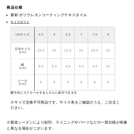
商品仕様
素材:ポリウレタンコーティングテキスタイル
サイズガイド
USサイズ
5.5
6
6.5
7
7.5
8
日本サイズ
22.5
23
23.5
24
24.5
25
(cm)
幅
9.5
9.5
9.5
9.5
9.5
10
(cm)
ヒール
8
8
8
8
8
8
(cm)
横方向にスクロールするとさらに表示できます
※サイズ交換不可商品です。サイズ表をご確認のうえ、ご注文く
ださい。
※製造シーズンにより刻印、ライニングやパーツなどの一部仕様が画像
と異なる場合がございます。