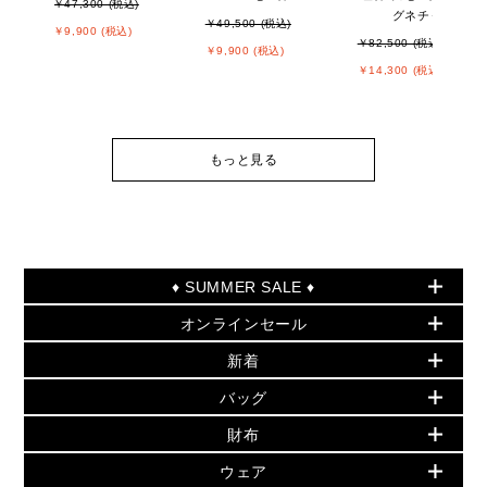
￥47,300 (税込)
グネチャー
￥49,500 (税込)
￥9,900 (税込)
￥82,500 (税込)
￥9,900 (税込)
￥14,300 (税込)
もっと見る
♦ SUMMER SALE ♦
オンラインセール
セールおすすめアイテム
新着
▶ ウィメンズ
PRODUCT OF THE MONTH - 今月の特別価格
バッグ
バッグ
再値下げアイテム
夏のスタイル
財布
追加アイテム
財布
▶ すべて
人気の定番アイテム
小物
旗艦店からアウトレットに入荷
▶ ウィメンズすべて
ウェア
日本限定 - バッグ
シューズ・靴
日本限定 - 財布・小物