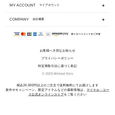
キーケース
よくあるご質問
MY ACCOUNT
マイアカウント
ギフト用にラッピングができますか？
定期ケース・カードケース・名刺入れ
ショッピングバッグを購入商品分送ってもらえますか？
ポーチ
ログイン・会員登録
注文後に完了メールが受信できないのですが？
COMPANY
会社概要
▶ シューズ・靴
注文の変更・キャンセルはできますか？
サンダル
Michael Korsについて
通常いつ頃発送されますか？
スニーカー
会社概要
サイズ交換はできますか？
返品はできますか？
採用情報
パンプス・フラット
修理はできますか？
▶ ウェア
お客様へ大切なお知らせ
お問い合わせ
▶ アクセサリー(チャーム・ストラップ・サングラス)
プライバシーポリシー
▶ 時計
特定商取引法に基づく表記
▶ ジュエリー
©
2026 Michael Kors
税込20,000円以上のご注文で送料無料にてお届けします
新作やキャンペーン、限定アイテムなどの最新情報は、
マイケル・コー
ス公式オンラインストア
をご覧ください