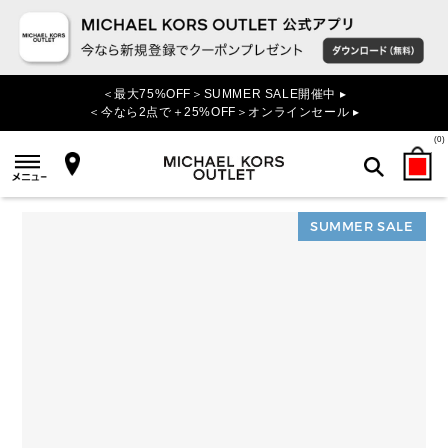
＜最大75%OFF＞SUMMER SALE開催中 ▸
＜今なら2点で＋25%OFF＞オンラインセール ▸
(
0
)
SUMMER SALE
検索