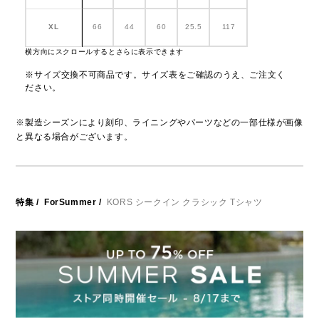
XL
66
44
60
25.5
117
横方向にスクロールするとさらに表示できます
※サイズ交換不可商品です。サイズ表をご確認のうえ、ご注文く
ださい。
※製造シーズンにより刻印、ライニングやパーツなどの一部仕様が画像
と異なる場合がございます。
特集
/
ForSummer
/
KORS シークイン クラシック Tシャツ