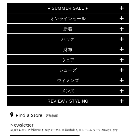
♦ SUMMER SALE ♦
オンラインセール
セールおすすめアイテム
新着
▶ ウィメンズ
PRODUCT OF THE MONTH - 今月の特別価格
バッグ
バッグ
再値下げアイテム
夏のスタイル
財布
追加アイテム
財布
▶ すべて
人気の定番アイテム
小物
旗艦店からアウトレットに入荷
▶ ウィメンズすべて
ウェア
日本限定 - バッグ
シューズ・靴
日本限定 - 財布・小物
▶ ウィメンズすべて(ウェア・シューズ除く)
バッグ
▶ ウィメンズすべて
シューズ
ウェア
▶ ウィメンズすべて
バッグ
▶ ウィメンズすべて
財布・小物
ハンドバッグ・サッチェル
アクセサリー
GREENWICH
ウィメンズ
財布・小物
トップス
アクセサリー
▶ ウィメンズすべて
トートバッグ
時計
ミニ財布・フラグメントケース
ウェア
スカート・パンツ
メンズ
フレグランス
サンダル
ショルダーバッグ
人気の定番アイテム
▶ メンズ
折り財布(二つ折り・三つ折り)
シューズ
ワンピース・ドレス
シューズ
スニーカー
REVIEW / STYLING
クロスボディ・斜め掛け
▶ ウィメンズすべて
バッグ
長財布
▶ メンズすべて
時計・ジュエリー
ジャケット・アウター
ウェア
パンプス/フラット
バックパック
ウィメンズベストセラー
財布・小物
キーケース
新着
アクセサリー
▶ メンズすべて
▶ すべて
Find a Store
▶ メンズすべて
▶ メンズすべて
店舗情報
トラベル
新着
シューズ・靴
カードケース
バッグ
▶ メンズすべて
スタイリング
メンズバッグ
シューズレビュー ▸
Newsletter
通勤・通学アイテム
日本限定
ウェア
▶ メンズすべて
財布・小物
メンズ バッグ
会員登録すると定期的にお得なクーポンや最新情報をニュースレターでお届けします。
エディターレビュー
メンズ財布・小物
3 IN 1 / 2 IN 1 バッグ
▶ バッグすべて