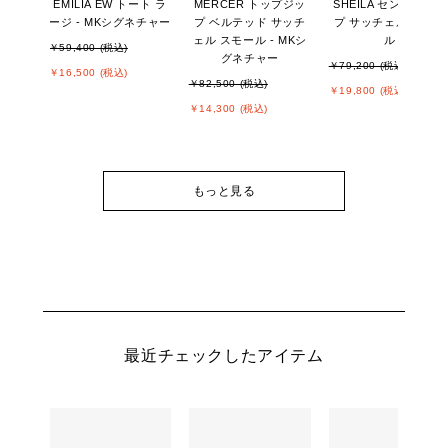
EMILIA EW トート ラ
MERCER トップジッ
SHEILA センタージッ
ージ - MKシグネチャー
プ ベルテッド サッチ
プ サッチェル スモー
ェル スモール - MKシ
ル
￥59,400 (税込)
グネチャー
￥79,200 (税込)
￥16,500 (税込)
￥82,500 (税込)
￥19,800 (税込)
￥14,300 (税込)
もっと見る
最近チェックしたアイテム