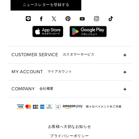
アクセサリー
お財布レビュー ▸
シューズ・靴
メンズ 財布・小物
メンズアクセサリー
ニュースレターを登録する
▶ メンズすべて
通勤・通学アイテム
時計
ウェア
メンズ シューズ
メンズシューズ
3 IN 1 バッグ
時計・ジュエリー
メンズ ウェア
メンズウェア
▶ 財布すべて
アクセサリー
メンズ 時計・その他
ミニ財布・フラグメントケース
折り財布(二つ折り・三つ折り)
長財布
CUSTOMER SERVICE
カスタマーサービス
▶ 小物すべて
キーケース
よくあるご質問
MY ACCOUNT
マイアカウント
ギフト用にラッピングができますか？
定期ケース・カードケース・名刺入れ
ショッピングバッグを購入商品分送ってもらえますか？
ポーチ
ログイン・会員登録
注文後に完了メールが受信できないのですが？
COMPANY
会社概要
▶ シューズ・靴
注文の変更・キャンセルはできますか？
サンダル
Michael Korsについて
通常いつ頃発送されますか？
スニーカー
会社概要
サイズ交換はできますか？
返品はできますか？
採用情報
パンプス・フラット
修理はできますか？
▶ ウェア
お客様へ大切なお知らせ
お問い合わせ
▶ アクセサリー(チャーム・ストラップ・サングラス)
プライバシーポリシー