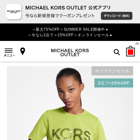
＜最大75%OFF＞SUMMER SALE開催中 ▸
＜今なら2点で＋25%OFF＞オンラインセール ▸
(
0
)
オンラインセール
検索
2点で+25%OFF