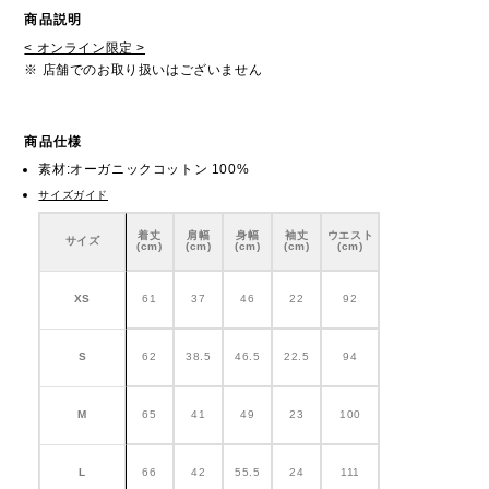
商品説明
< オンライン限定 >
※ 店舗でのお取り扱いはございません
商品仕様
素材:オーガニックコットン 100%
サイズガイド
着丈
肩幅
身幅
袖丈
ウエスト
サイズ
(cm)
(cm)
(cm)
(cm)
(cm)
XS
61
37
46
22
92
S
62
38.5
46.5
22.5
94
M
65
41
49
23
100
L
66
42
55.5
24
111