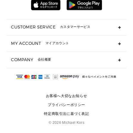
メンズ 時計・その他
ミニ財布・フラグメントケース
折り財布(二つ折り・三つ折り)
長財布
CUSTOMER SERVICE
カスタマーサービス
▶ 小物すべて
キーケース
よくあるご質問
MY ACCOUNT
マイアカウント
ギフト用にラッピングができますか？
定期ケース・カードケース・名刺入れ
ショッピングバッグを購入商品分送ってもらえますか？
ポーチ
ログイン・会員登録
注文後に完了メールが受信できないのですが？
COMPANY
会社概要
▶ シューズ・靴
注文の変更・キャンセルはできますか？
サンダル
Michael Korsについて
通常いつ頃発送されますか？
スニーカー
会社概要
サイズ交換はできますか？
返品はできますか？
採用情報
パンプス・フラット
修理はできますか？
▶ ウェア
お客様へ大切なお知らせ
お問い合わせ
▶ アクセサリー(チャーム・ストラップ・サングラス)
プライバシーポリシー
▶ 時計
特定商取引法に基づく表記
▶ ジュエリー
©
2026 Michael Kors