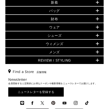
新着
▶ ウィメンズ
PRODUCT OF THE MONTH - 今月の特別価格
バッグ
バッグ
再値下げアイテム
夏のスタイル
財布
追加アイテム
財布
▶ すべて
人気の定番アイテム
小物
旗艦店からアウトレットに入荷
▶ ウィメンズすべて
ウェア
日本限定 - バッグ
シューズ・靴
日本限定 - 財布・小物
▶ ウィメンズすべて(ウェア・シューズ除く)
バッグ
▶ ウィメンズすべて
シューズ
ウェア
▶ ウィメンズすべて
バッグ
▶ ウィメンズすべて
財布・小物
ハンドバッグ・サッチェル
アクセサリー
GREENWICH
ウィメンズ
財布・小物
トップス
アクセサリー
▶ ウィメンズすべて
トートバッグ
時計
ミニ財布・フラグメントケース
ウェア
スカート・パンツ
メンズ
フレグランス
サンダル
ショルダーバッグ
人気の定番アイテム
▶ メンズ
折り財布(二つ折り・三つ折り)
シューズ
ワンピース・ドレス
シューズ
スニーカー
REVIEW / STYLING
クロスボディ・斜め掛け
▶ ウィメンズすべて
バッグ
長財布
▶ メンズすべて
時計・ジュエリー
ジャケット・アウター
ウェア
パンプス/フラット
バックパック
ウィメンズベストセラー
財布・小物
キーケース
新着
アクセサリー
▶ メンズすべて
▶ すべて
Find a Store
▶ メンズすべて
▶ メンズすべて
店舗情報
トラベル
新着
シューズ・靴
カードケース
バッグ
▶ メンズすべて
スタイリング
メンズバッグ
シューズレビュー ▸
Newsletter
通勤・通学アイテム
日本限定
ウェア
▶ メンズすべて
財布・小物
メンズ バッグ
会員登録すると定期的にお得なクーポンや最新情報をニュースレターでお届けします。
エディターレビュー
メンズ財布・小物
3 IN 1 / 2 IN 1 バッグ
▶ バッグすべて
アクセサリー
お財布レビュー ▸
シューズ・靴
メンズ 財布・小物
メンズアクセサリー
ニュースレターを登録する
▶ メンズすべて
通勤・通学アイテム
時計
ウェア
メンズ シューズ
メンズシューズ
3 IN 1 バッグ
時計・ジュエリー
メンズ ウェア
メンズウェア
▶ 財布すべて
アクセサリー