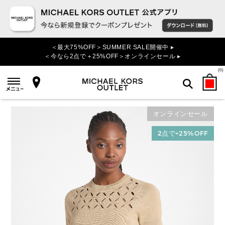
＜最大75%OFF＞SUMMER SALE開催中 ▸
＜今なら2点で＋25%OFF＞オンラインセール ▸
(
0
)
オンラインセール
検索
2点で+25%OFF