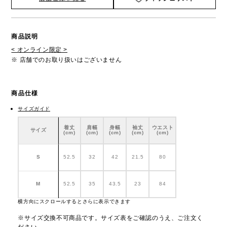
商品説明
< オンライン限定 >
※ 店舗でのお取り扱いはございません
商品仕様
サイズガイド
着丈
肩幅
身幅
袖丈
ウエスト
サイズ
(cm)
(cm)
(cm)
(cm)
(cm)
S
52.5
32
42
21.5
80
M
52.5
35
43.5
23
84
横方向にスクロールするとさらに表示できます
※サイズ交換不可商品です。サイズ表をご確認のうえ、ご注文く