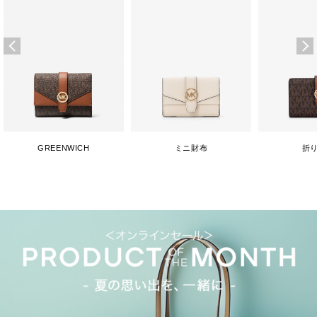
GREENWICH
ミニ財布
折