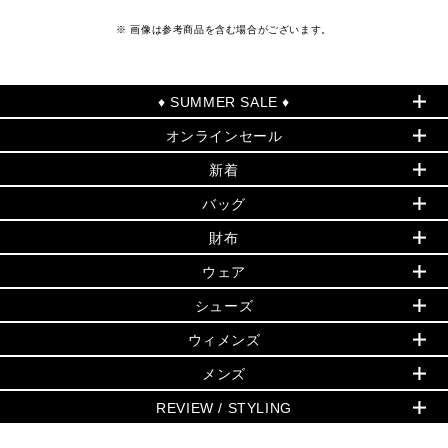
※ 画像は参考商品を含む場合がございます。
♦ SUMMER SALE ♦
オンラインセール
セールおすすめアイテム
新着
▶ ウィメンズ
PRODUCT OF THE MONTH - 今月の特別価格
バッグ
バッグ
再値下げアイテム
初夏のスタイル
財布
追加アイテム
財布
▶ すべて
人気の定番アイテム
小物
旗艦店からアウトレットに入荷
▶ ウィメンズすべて
ウェア
日本限定 - バッグ
シューズ・靴
日本限定 - 財布・小物
▶ ウィメンズすべて(ウェア・シューズ除く)
バッグ
▶ ウィメンズすべて
シューズ
ウェア
▶ ウィメンズすべて
バッグ
▶ ウィメンズすべて
財布・小物
ハンドバッグ・サッチェル
アクセサリー
GREENWICH
ウィメンズ
財布・小物
トップス
アクセサリー
▶ ウィメンズすべて
トートバッグ
時計
ミニ財布・フラグメントケース
ウェア
スカート・パンツ
メンズ
フレグランス
サンダル
ショルダーバッグ
人気の定番アイテム
▶ メンズ
折り財布(二つ折り・三つ折り)
シューズ
ワンピース・ドレス
シューズ
スニーカー
REVIEW / STYLING
クロスボディ・斜め掛け
▶ ウィメンズすべて
バッグ
長財布
▶ メンズすべて
時計・ジュエリー
ジャケット・アウター
ウェア
パンプス/フラット
バックパック
ウィメンズベストセラー
財布・小物
キーケース
新着