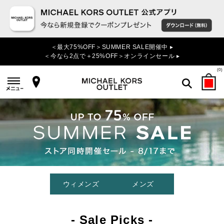
＜最大75%OFF＞SUMMER SALE開催中 ▸
＜今なら2点で＋25%OFF＞オンラインセール ▸
(
0
)
検索
ウィメンズ
メンズ
- Sale Picks -