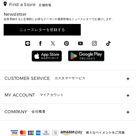
アクセサリー
▶ メンズすべて
▶ すべて
▶ メンズすべて
▶ メンズすべて
Find a Store
トラベル
新着
店舗情報
シューズ・靴
カードケース
バッグ
▶ メンズすべて
スタイリング
メンズバッグ
シューズレビュー ▸
通勤・通学アイテム
日本限定
Newsletter
ウェア
▶ メンズすべて
財布・小物
メンズ バッグ
エディターレビュー
メンズ財布・小物
会員登録すると定期的にお得なクーポンや最新情報をニュースレターでお届けします。
3 IN 1 / 2 IN 1 バッグ
▶ バッグすべて
アクセサリー
お財布レビュー ▸
シューズ・靴
メンズ 財布・小物
メンズアクセサリー
▶ メンズすべて
通勤・通学アイテム
ニュースレターを登録する
時計
ウェア
メンズ シューズ
メンズシューズ
3 IN 1 バッグ
時計・ジュエリー
メンズ ウェア
メンズウェア
▶ 財布すべて
アクセサリー
メンズ 時計・その他
ミニ財布・フラグメントケース
折り財布(二つ折り・三つ折り)
長財布
CUSTOMER SERVICE
カスタマーサービス
▶ 小物すべて
キーケース
よくあるご質問
MY ACCOUNT
マイアカウント
定期ケース・カードケース・名刺入れ
ギフト用にラッピングができますか？
ポーチ
ショッピングバッグを購入商品分送ってもらえますか？
ログイン・会員登録
注文後に完了メールが受信できないのですが？
COMPANY
▶ シューズ・靴
会社概要
注文の変更・キャンセルはできますか？
サンダル
Michael Korsについて
通常いつ頃発送されますか？
スニーカー
会社概要
サイズ交換はできますか？
パンプス・フラット