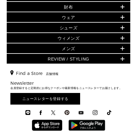
財布
追加アイテム
財布
▶ すべて
人気の定番アイテム
小物
旗艦店からアウトレットに入荷
▶ ウィメンズすべて
ウェア
日本限定 - バッグ
シューズ・靴
日本限定 - 財布・小物
▶ ウィメンズすべて(ウェア・シューズ除く)
バッグ
▶ ウィメンズすべて
シューズ
ウェア
▶ ウィメンズすべて
バッグ
▶ ウィメンズすべて
財布・小物
ハンドバッグ・サッチェル
アクセサリー
GREENWICH
ウィメンズ
財布・小物
トップス
アクセサリー
▶ ウィメンズすべて
トートバッグ
時計
ミニ財布・フラグメントケース
ウェア
スカート・パンツ
メンズ
フレグランス
サンダル
ショルダーバッグ
人気の定番アイテム
▶ メンズ
折り財布(二つ折り・三つ折り)
シューズ
ワンピース・ドレス
シューズ
スニーカー
REVIEW / STYLING
クロスボディ・斜め掛け
▶ ウィメンズすべて
バッグ
長財布
▶ メンズすべて
時計・ジュエリー
ジャケット・アウター
ウェア
パンプス/フラット
バックパック
ウィメンズベストセラー
財布・小物
キーケース
新着
アクセサリー
▶ メンズすべて
▶ すべて
Find a Store
▶ メンズすべて
▶ メンズすべて
店舗情報
トラベル
新着
シューズ・靴
カードケース
バッグ
▶ メンズすべて
スタイリング
メンズバッグ
シューズレビュー ▸
Newsletter
通勤・通学アイテム
日本限定
ウェア
▶ メンズすべて
財布・小物
メンズ バッグ
会員登録すると定期的にお得なクーポンや最新情報をニュースレターでお届けします。
エディターレビュー
メンズ財布・小物
3 IN 1 / 2 IN 1 バッグ
▶ バッグすべて
アクセサリー
お財布レビュー ▸
シューズ・靴
メンズ 財布・小物
メンズアクセサリー
ニュースレターを登録する
▶ メンズすべて
通勤・通学アイテム
時計
ウェア
メンズ シューズ
メンズシューズ
3 IN 1 バッグ
時計・ジュエリー
メンズ ウェア
メンズウェア
▶ 財布すべて
アクセサリー
メンズ 時計・その他
ミニ財布・フラグメントケース
折り財布(二つ折り・三つ折り)