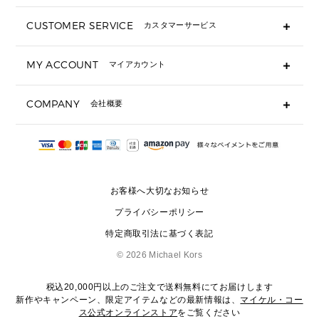
長財布
CUSTOMER SERVICE
カスタマーサービス
▶ 小物すべて
キーケース
よくあるご質問
MY ACCOUNT
マイアカウント
ギフト用にラッピングができますか？
定期ケース・カードケース・名刺入れ
ショッピングバッグを購入商品分送ってもらえますか？
ポーチ
ログイン・会員登録
注文後に完了メールが受信できないのですが？
COMPANY
会社概要
▶ シューズ・靴
注文の変更・キャンセルはできますか？
サンダル
Michael Korsについて
通常いつ頃発送されますか？
スニーカー
会社概要
サイズ交換はできますか？
返品はできますか？
採用情報
パンプス・フラット
修理はできますか？
▶ ウェア
お客様へ大切なお知らせ
お問い合わせ
▶ アクセサリー(チャーム・ストラップ・サングラス)
プライバシーポリシー
▶ 時計
特定商取引法に基づく表記
▶ ジュエリー
©
2026 Michael Kors
税込20,000円以上のご注文で送料無料にてお届けします
新作やキャンペーン、限定アイテムなどの最新情報は、
マイケル・コー
ス公式オンラインストア
をご覧ください