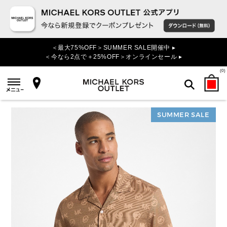
＜最大75%OFF＞SUMMER SALE開催中 ▸
＜今なら2点で＋25%OFF＞オンラインセール ▸
(
0
)
SUMMER SALE
検索