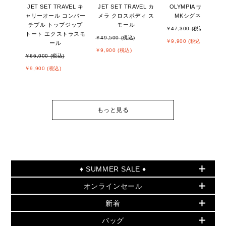
JET SET TRAVEL キ
JET SET TRAVEL カ
OLYMPIA サンダル -
ャリーオール コンバー
メラ クロスボディ ス
MKシグネチャー
チブル トップジップ
モール
￥47,300 (税込)
トート エクストラスモ
￥49,500 (税込)
￥9,900 (税込)
ール
￥9,900 (税込)
￥66,000 (税込)
￥9,900 (税込)
もっと見る
♦ SUMMER SALE ♦
オンラインセール
セールおすすめアイテム
新着
▶ ウィメンズ
PRODUCT OF THE MONTH - 今月の特別価格
バッグ
バッグ
再値下げアイテム
夏のスタイル