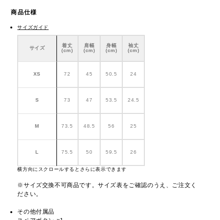
商品仕様
サイズガイド
着丈
肩幅
身幅
袖丈
サイズ
(cm)
(cm)
(cm)
(cm)
XS
72
45
50.5
24
S
73
47
53.5
24.5
M
73.5
48.5
56
25
L
75.5
50
59.5
26
横方向にスクロールするとさらに表示できます
※サイズ交換不可商品です。サイズ表をご確認のうえ、ご注文く
ださい。
その他付属品