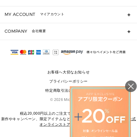
キーケース
よくあるご質問
MY ACCOUNT
マイアカウント
定期ケース・カードケース・名刺入れ
ギフト用にラッピングができますか？
ポーチ
ショッピングバッグを購入商品分送ってもらえますか？
ログイン・会員登録
注文後に完了メールが受信できないのですが？
COMPANY
▶ シューズ・靴
会社概要
注文の変更・キャンセルはできますか？
サンダル
Michael Korsについて
通常いつ頃発送されますか？
スニーカー
会社概要
サイズ交換はできますか？
パンプス・フラット
返品はできますか？
採用情報
修理はできますか？
▶ ウェア
お問い合わせ
▶ アクセサリー(チャーム・ストラップ・サングラス)
お客様へ大切なお知らせ
▶ 時計
プライバシーポリシー
▶ ジュエリー
特定商取引法に基づく表記
©
2026 Michael Kors
税込20,000円以上のご注文で送料無料にてお届けします
新作やキャンペーン、限定アイテムなどの最新情報は、
マイケル・コース公式
オンラインストア
をご覧ください