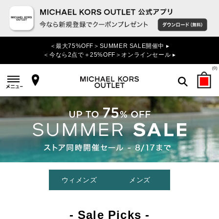
＜最大75%OFF＞SUMMER SALE開催中 ▸
＜今なら2点で＋25%OFF＞オンラインセール ▸
(
0
)
検索
ウィメンズ
メンズ
- Sale Picks -