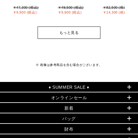
￥47,300 (税込)
￥49,500 (税込)
￥82,500 (税込)
￥9,900 (税込)
￥9,900 (税込)
￥14,300 (税込)
もっと見る
※ 画像は参考商品を含む場合がございます。
♦ SUMMER SALE ♦
オンラインセール
セールおすすめアイテム
新着
▶ ウィメンズ
PRODUCT OF THE MONTH - 今月の特別価格
バッグ
バッグ
再値下げアイテム
夏のスタイル
財布
追加アイテム
財布
▶ すべて
人気の定番アイテム
小物
旗艦店からアウトレットに入荷