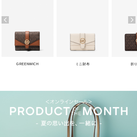
GREENWICH
ミニ財布
折