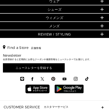
▶ ウィメンズすべて
ウェア
日本限定 - バッグ
シューズ・靴
日本限定 - 財布・小物
▶ ウィメンズすべて(ウェア・シューズ除く)
バッグ
▶ ウィメンズすべて
シューズ
ウェア
▶ ウィメンズすべて
バッグ
▶ ウィメンズすべて
財布・小物
ハンドバッグ・サッチェル
アクセサリー
GREENWICH
ウィメンズ
財布・小物
トップス
アクセサリー
▶ ウィメンズすべて
トートバッグ
時計
ミニ財布・フラグメントケース
ウェア
スカート・パンツ
メンズ
フレグランス
サンダル
ショルダーバッグ
人気の定番アイテム
▶ メンズ
折り財布(二つ折り・三つ折り)
シューズ
ワンピース・ドレス
シューズ
スニーカー
REVIEW / STYLING
クロスボディ・斜め掛け
▶ ウィメンズすべて
バッグ
長財布
▶ メンズすべて
時計・ジュエリー
ジャケット・アウター
ウェア
パンプス/フラット
バックパック
ウィメンズベストセラー
財布・小物
キーケース
新着
アクセサリー
▶ メンズすべて
▶ すべて
▶ メンズすべて
▶ メンズすべて
Find a Store
トラベル
新着
店舗情報
シューズ・靴
カードケース
バッグ
▶ メンズすべて
スタイリング
メンズバッグ
シューズレビュー ▸
通勤・通学アイテム
日本限定
Newsletter
ウェア
▶ メンズすべて
財布・小物
メンズ バッグ
エディターレビュー
メンズ財布・小物
会員登録すると定期的にお得なクーポンや最新情報をニュースレターでお届けします。
3 IN 1 / 2 IN 1 バッグ
▶ バッグすべて
アクセサリー
お財布レビュー ▸
シューズ・靴
メンズ 財布・小物
メンズアクセサリー
▶ メンズすべて
通勤・通学アイテム
ニュースレターを登録する
時計
ウェア
メンズ シューズ
メンズシューズ
3 IN 1 バッグ
時計・ジュエリー
メンズ ウェア
メンズウェア
▶ 財布すべて
アクセサリー
メンズ 時計・その他
ミニ財布・フラグメントケース
折り財布(二つ折り・三つ折り)
長財布
CUSTOMER SERVICE
カスタマーサービス
▶ 小物すべて