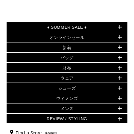
♦ SUMMER SALE ♦
オンラインセール
セールおすすめアイテム
新着
▶ ウィメンズ
PRODUCT OF THE MONTH - 今月の特別価格
バッグ
バッグ
再値下げアイテム
夏のスタイル
財布
追加アイテム
財布
▶ すべて
人気の定番アイテム
小物
旗艦店からアウトレットに入荷
▶ ウィメンズすべて
ウェア
日本限定 - バッグ
シューズ・靴
日本限定 - 財布・小物
▶ ウィメンズすべて(ウェア・シューズ除く)
バッグ
▶ ウィメンズすべて
シューズ
ウェア
▶ ウィメンズすべて
バッグ
▶ ウィメンズすべて
財布・小物
ハンドバッグ・サッチェル
アクセサリー
GREENWICH
ウィメンズ
財布・小物
トップス
アクセサリー
▶ ウィメンズすべて
トートバッグ
時計
ミニ財布・フラグメントケース
ウェア
スカート・パンツ
メンズ
フレグランス
サンダル
ショルダーバッグ
人気の定番アイテム
▶ メンズ
折り財布(二つ折り・三つ折り)
シューズ
ワンピース・ドレス
シューズ
スニーカー
REVIEW / STYLING
クロスボディ・斜め掛け
▶ ウィメンズすべて
バッグ
長財布
▶ メンズすべて
時計・ジュエリー
ジャケット・アウター
ウェア
パンプス/フラット
バックパック
ウィメンズベストセラー
財布・小物
キーケース
新着
アクセサリー
▶ メンズすべて
▶ すべて
Find a Store
▶ メンズすべて
▶ メンズすべて
店舗情報