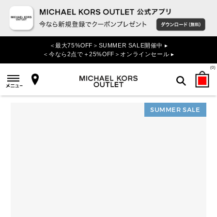
＜最大75%OFF＞SUMMER SALE開催中 ▸
＜今なら2点で＋25%OFF＞オンラインセール ▸
(
0
)
SUMMER SALE
検索