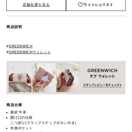
店舗在庫を見る
ウィッシュリスト
商品説明
#
GREENWICH
#
GREENWICHウォレット
商品仕様
素材:牛革
開け口の仕様
二つ折り(フラップスナップボタン付き)
外側ポケット