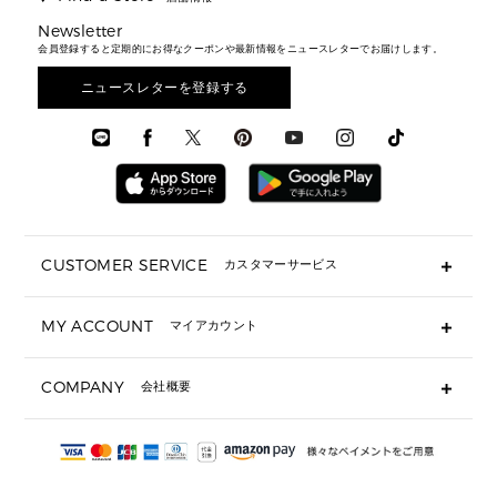
トラベル
新着
シューズ・靴
カードケース
バッグ
▶ メンズすべて
スタイリング
メンズバッグ
シューズレビュー ▸
Newsletter
通勤・通学アイテム
日本限定
ウェア
▶ メンズすべて
財布・小物
メンズ バッグ
会員登録すると定期的にお得なクーポンや最新情報をニュースレターでお届けします。
エディターレビュー
メンズ財布・小物
3 IN 1 / 2 IN 1 バッグ
▶ バッグすべて
アクセサリー
お財布レビュー ▸
シューズ・靴
メンズ 財布・小物
メンズアクセサリー
ニュースレターを登録する
▶ メンズすべて
通勤・通学アイテム
時計
ウェア
メンズ シューズ
メンズシューズ
3 IN 1 バッグ
時計・ジュエリー
メンズ ウェア
メンズウェア
▶ 財布すべて
アクセサリー
メンズ 時計・その他
ミニ財布・フラグメントケース
折り財布(二つ折り・三つ折り)
長財布
CUSTOMER SERVICE
カスタマーサービス
▶ 小物すべて
キーケース
よくあるご質問
MY ACCOUNT
マイアカウント
ギフト用にラッピングができますか？
定期ケース・カードケース・名刺入れ
ショッピングバッグを購入商品分送ってもらえますか？
ポーチ
ログイン・会員登録
注文後に完了メールが受信できないのですが？
COMPANY
会社概要
▶ シューズ・靴
注文の変更・キャンセルはできますか？
サンダル
Michael Korsについて
通常いつ頃発送されますか？
スニーカー
会社概要
サイズ交換はできますか？
返品はできますか？
採用情報
パンプス・フラット