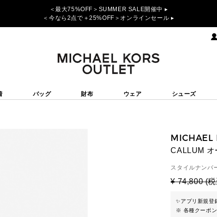
＜最大75%OFF＞SUMMER SALE開催中 ▸
＜今なら2点で＋25%OFF＞オンラインセール ▸
着
バッグ
財布
ウェア
シューズ
MICHAEL
CALLUM
スタイルナンバー
¥ 74,800 (
✨
アプリ新規登録
※ 各種クーポ