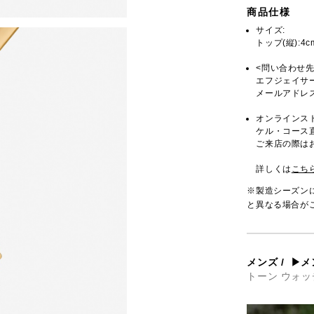
商品仕様
サイズ:
トップ(縦):4c
<問い合わせ先
エフジェイサー
メールアドレス
オンラインス
ケル・コース
ご来店の際は
詳しくは
こち
※製造シーズン
と異なる場合が
メンズ
/
▶メ
トーン ウォッ