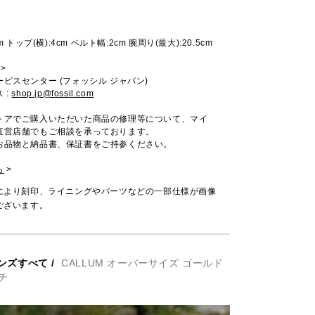
m トップ(横):4cm ベルト幅:2cm 腕周り(最大):20.5cm
>
ビスセンター (フォッシル ジャパン)
 :
shop.jp@fossil.com
トアでご購入いただいた商品の修理等について、マイ
直営店舗でもご相談を承っております。
お品物と納品書、保証書をご持参ください。
ら
>
により刻印、ライニングやパーツなどの一部仕様が画像
ございます。
ンズすべて
/
CALLUM オーバーサイズ ゴールド
チ