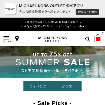
＜最大75%OFF＞SUMMER SALE開催中 ▸
＜今なら2点で＋25%OFF＞オンラインセール ▸
(
0
)
検索
ウィメンズ
メンズ
- Sale Picks -