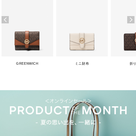
GREENWICH
ミニ財布
折