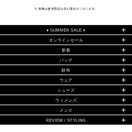
※ 画像は参考商品を含む場合がございます。
♦ SUMMER SALE ♦
オンラインセール
セールおすすめアイテム
新着
▶ ウィメンズ
PRODUCT OF THE MONTH - 今月の特別価格
バッグ
バッグ
再値下げアイテム
初夏のスタイル
財布
追加アイテム
財布
▶ すべて
人気の定番アイテム
小物
旗艦店からアウトレットに入荷
▶ ウィメンズすべて
ウェア
日本限定 - バッグ
シューズ・靴
日本限定 - 財布・小物
▶ ウィメンズすべて(ウェア・シューズ除く)
バッグ
▶ ウィメンズすべて
シューズ
ウェア
▶ ウィメンズすべて
バッグ
▶ ウィメンズすべて
財布・小物
ハンドバッグ・サッチェル
アクセサリー
GREENWICH
ウィメンズ
財布・小物
トップス
アクセサリー
▶ ウィメンズすべて
トートバッグ
時計
ミニ財布・フラグメントケース
ウェア
スカート・パンツ
メンズ
フレグランス
サンダル
ショルダーバッグ
人気の定番アイテム
▶ メンズ
折り財布(二つ折り・三つ折り)
シューズ
ワンピース・ドレス
シューズ
スニーカー
REVIEW / STYLING
クロスボディ・斜め掛け
▶ ウィメンズすべて
バッグ
長財布
▶ メンズすべて
時計・ジュエリー
ジャケット・アウター
ウェア
パンプス/フラット
バックパック
ウィメンズベストセラー
財布・小物
キーケース
新着