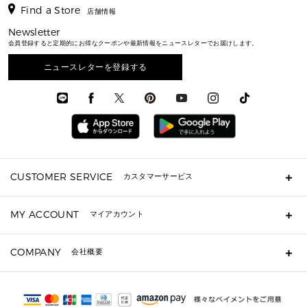
アクセサリー
▶ メンズすべて
▶ すべて
▶ メンズすべて
▶ メンズすべて
Find a Store
トラベル
新着
店舗情報
シューズ・靴
カードケース
バッグ
▶ メンズすべて
スタイリング
メンズバッグ
シューズレビュー ▸
通勤・通学アイテム
日本限定
Newsletter
ウェア
▶ メンズすべて
財布・小物
メンズ バッグ
エディターレビュー
メンズ財布・小物
会員登録すると定期的にお得なクーポンや最新情報をニュースレターでお届けします。
3 IN 1 / 2 IN 1 バッグ
▶ バッグすべて
アクセサリー
お財布レビュー ▸
シューズ・靴
メンズ 財布・小物
メンズアクセサリー
▶ メンズすべて
通勤・通学アイテム
ニュースレターを登録する
時計
ウェア
メンズ シューズ
メンズシューズ
3 IN 1 バッグ
時計・ジュエリー
メンズ ウェア
メンズウェア
▶ 財布すべて
アクセサリー
メンズ 時計・その他
ミニ財布・フラグメントケース
折り財布(二つ折り・三つ折り)
長財布
CUSTOMER SERVICE
カスタマーサービス
▶ 小物すべて
キーケース
よくあるご質問
MY ACCOUNT
マイアカウント
定期ケース・カードケース・名刺入れ
ギフト用にラッピングができますか？
ポーチ
ショッピングバッグを購入商品分送ってもらえますか？
ログイン・会員登録
注文後に完了メールが受信できないのですが？
COMPANY
▶ シューズ・靴
会社概要
注文の変更・キャンセルはできますか？
サンダル
Michael Korsについて
通常いつ頃発送されますか？
スニーカー
会社概要
サイズ交換はできますか？
パンプス・フラット