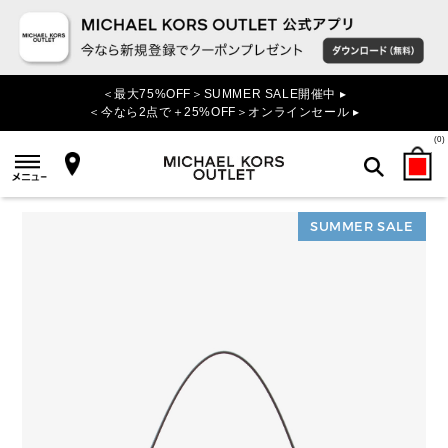
＜最大75%OFF＞SUMMER SALE開催中 ▸
＜今なら2点で＋25%OFF＞オンラインセール ▸
(
0
)
SUMMER SALE
検索