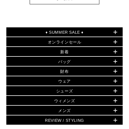
♦ SUMMER SALE ♦
オンラインセール
セールおすすめアイテム
新着
▶ ウィメンズ
PRODUCT OF THE MONTH - 今月の特別価格
バッグ
バッグ
再値下げアイテム
夏のスタイル
財布
追加アイテム
財布
▶ すべて
人気の定番アイテム
小物
旗艦店からアウトレットに入荷
▶ ウィメンズすべて
ウェア
日本限定 - バッグ
シューズ・靴
日本限定 - 財布・小物
▶ ウィメンズすべて(ウェア・シューズ除く)
バッグ
▶ ウィメンズすべて
シューズ
ウェア
▶ ウィメンズすべて
バッグ
▶ ウィメンズすべて
財布・小物
ハンドバッグ・サッチェル
アクセサリー
GREENWICH
ウィメンズ
財布・小物
トップス
アクセサリー
▶ ウィメンズすべて
トートバッグ
時計
ミニ財布・フラグメントケース
ウェア
スカート・パンツ
メンズ
フレグランス
サンダル
ショルダーバッグ
人気の定番アイテム
▶ メンズ
折り財布(二つ折り・三つ折り)
シューズ
ワンピース・ドレス
シューズ
スニーカー
REVIEW / STYLING
クロスボディ・斜め掛け
▶ ウィメンズすべて
バッグ
長財布
▶ メンズすべて
時計・ジュエリー
ジャケット・アウター
ウェア
パンプス/フラット
バックパック
ウィメンズベストセラー