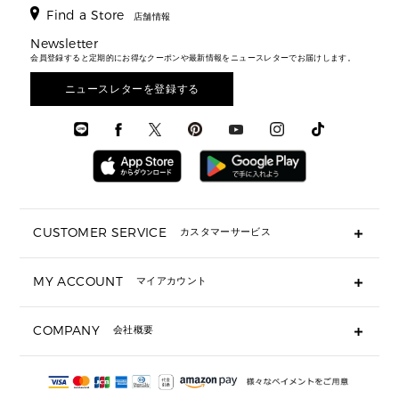
財布・小物
キーケース
新着
アクセサリー
▶ メンズすべて
▶ すべて
Find a Store
▶ メンズすべて
▶ メンズすべて
店舗情報
トラベル
新着
シューズ・靴
カードケース
バッグ
▶ メンズすべて
スタイリング
メンズバッグ
シューズレビュー ▸
Newsletter
通勤・通学アイテム
日本限定
ウェア
▶ メンズすべて
財布・小物
メンズ バッグ
会員登録すると定期的にお得なクーポンや最新情報をニュースレターでお届けします。
エディターレビュー
メンズ財布・小物
3 IN 1 / 2 IN 1 バッグ
▶ バッグすべて
アクセサリー
お財布レビュー ▸
シューズ・靴
メンズ 財布・小物
メンズアクセサリー
ニュースレターを登録する
▶ メンズすべて
通勤・通学アイテム
時計
ウェア
メンズ シューズ
メンズシューズ
3 IN 1 バッグ
時計・ジュエリー
メンズ ウェア
メンズウェア
▶ 財布すべて
アクセサリー
メンズ 時計・その他
ミニ財布・フラグメントケース
折り財布(二つ折り・三つ折り)
長財布
CUSTOMER SERVICE
カスタマーサービス
▶ 小物すべて
キーケース
よくあるご質問
MY ACCOUNT
マイアカウント
ギフト用にラッピングができますか？
定期ケース・カードケース・名刺入れ
ショッピングバッグを購入商品分送ってもらえますか？
ポーチ
ログイン・会員登録
注文後に完了メールが受信できないのですが？
COMPANY
会社概要
▶ シューズ・靴
注文の変更・キャンセルはできますか？
サンダル
Michael Korsについて
通常いつ頃発送されますか？
スニーカー
会社概要
サイズ交換はできますか？