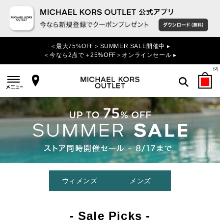
＜最大75%OFF＞SUMMER SALE開催中 ▸
＜今なら2点で＋25%OFF＞オンラインセール ▸
(
0
)
検索
ウィメンズ
メンズ
- Sale Picks -