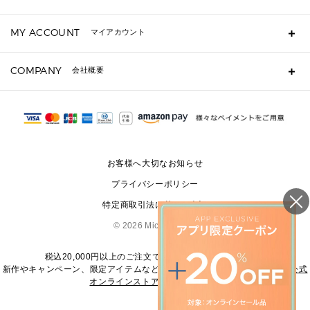
キーケース
よくあるご質問
MY ACCOUNT
マイアカウント
定期ケース・カードケース・名刺入れ
ギフト用にラッピングができますか？
ポーチ
ショッピングバッグを購入商品分送ってもらえますか？
ログイン・会員登録
注文後に完了メールが受信できないのですが？
COMPANY
▶ シューズ・靴
会社概要
注文の変更・キャンセルはできますか？
サンダル
Michael Korsについて
通常いつ頃発送されますか？
スニーカー
会社概要
サイズ交換はできますか？
パンプス・フラット
返品はできますか？
採用情報
修理はできますか？
▶ ウェア
お問い合わせ
▶ アクセサリー(チャーム・ストラップ・サングラス)
お客様へ大切なお知らせ
▶ 時計
プライバシーポリシー
▶ ジュエリー
特定商取引法に基づく表記
©
2026 Michael Kors
税込20,000円以上のご注文で送料無料にてお届けします
新作やキャンペーン、限定アイテムなどの最新情報は、
マイケル・コース公式
オンラインストア
をご覧ください