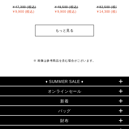
￥47,300 (税込)
￥49,500 (税込)
￥82,500 (税込)
￥9,900 (税込)
￥9,900 (税込)
￥14,300 (税込)
もっと見る
※ 画像は参考商品を含む場合がございます。
♦ SUMMER SALE ♦
オンラインセール
セールおすすめアイテム
新着
▶ ウィメンズ
PRODUCT OF THE MONTH - 今月の特別価格
バッグ
バッグ
再値下げアイテム
夏のスタイル
財布
追加アイテム
財布
▶ すべて
人気の定番アイテム
小物
旗艦店からアウトレットに入荷