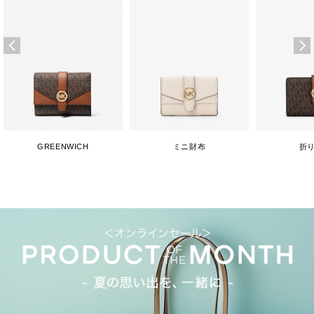
GREENWICH
ミニ財布
折