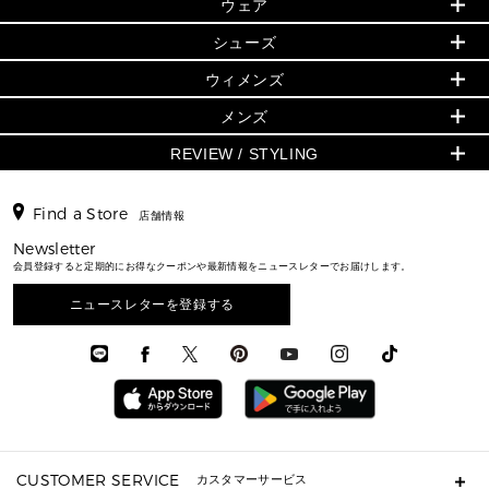
▶ ウィメンズすべて
ウェア
日本限定 - バッグ
シューズ・靴
日本限定 - 財布・小物
▶ ウィメンズすべて(ウェア・シューズ除く)
バッグ
▶ ウィメンズすべて
シューズ
ウェア
▶ ウィメンズすべて
バッグ
▶ ウィメンズすべて
財布・小物
ハンドバッグ・サッチェル
アクセサリー
GREENWICH
ウィメンズ
財布・小物
トップス
アクセサリー
▶ ウィメンズすべて
トートバッグ
時計
ミニ財布・フラグメントケース
ウェア
スカート・パンツ
メンズ
フレグランス
サンダル
ショルダーバッグ
人気の定番アイテム
▶ メンズ
折り財布(二つ折り・三つ折り)
シューズ
ワンピース・ドレス
シューズ
スニーカー
REVIEW / STYLING
クロスボディ・斜め掛け
▶ ウィメンズすべて
バッグ
長財布
▶ メンズすべて
時計・ジュエリー
ジャケット・アウター
ウェア
パンプス/フラット
バックパック
ウィメンズベストセラー
財布・小物
キーケース
新着
アクセサリー
▶ メンズすべて
▶ すべて
▶ メンズすべて
▶ メンズすべて
Find a Store
トラベル
新着
店舗情報
シューズ・靴
カードケース
バッグ
▶ メンズすべて
スタイリング
メンズバッグ
シューズレビュー ▸
通勤・通学アイテム
日本限定
Newsletter
ウェア
▶ メンズすべて
財布・小物
メンズ バッグ
エディターレビュー
メンズ財布・小物
会員登録すると定期的にお得なクーポンや最新情報をニュースレターでお届けします。
3 IN 1 / 2 IN 1 バッグ
▶ バッグすべて
アクセサリー
お財布レビュー ▸
シューズ・靴
メンズ 財布・小物
メンズアクセサリー
▶ メンズすべて
通勤・通学アイテム
ニュースレターを登録する
時計
ウェア
メンズ シューズ
メンズシューズ
3 IN 1 バッグ
時計・ジュエリー
メンズ ウェア
メンズウェア
▶ 財布すべて
アクセサリー
メンズ 時計・その他
ミニ財布・フラグメントケース
折り財布(二つ折り・三つ折り)
長財布
CUSTOMER SERVICE
カスタマーサービス
▶ 小物すべて