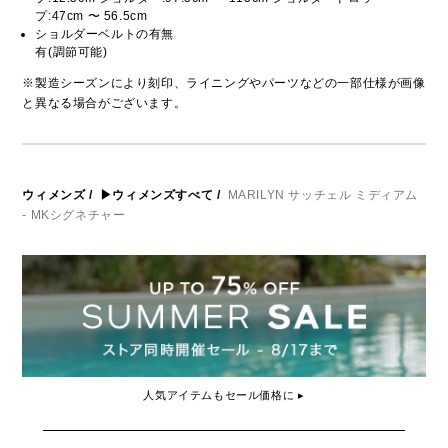
プ:47cm 〜 56.5cm
ショルダーベルトの有無
有(調節可能)
※製造シーズンにより刻印、ライニングやパーツなどの一部仕様が画像
と異なる場合がございます。
ウィメンズ
/
▶ウィメンズすべて
/
MARILYN サッチェル ミディアム
- MKシグネチャー
人気アイテムもセール価格に ▸