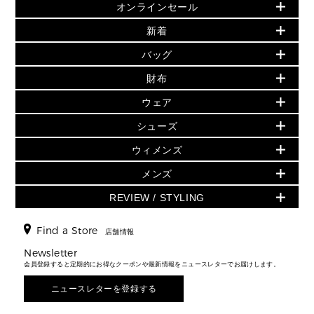
オンラインセール
セールおすすめアイテム
新着
▶ ウィメンズ
PRODUCT OF THE MONTH - 今月の特別価格
バッグ
バッグ
再値下げアイテム
夏のスタイル
財布
追加アイテム
財布
▶ すべて
人気の定番アイテム
小物
旗艦店からアウトレットに入荷
▶ ウィメンズすべて
ウェア
日本限定 - バッグ
シューズ・靴
日本限定 - 財布・小物
▶ ウィメンズすべて(ウェア・シューズ除く)
バッグ
▶ ウィメンズすべて
シューズ
ウェア
▶ ウィメンズすべて
バッグ
▶ ウィメンズすべて
財布・小物
ハンドバッグ・サッチェル
アクセサリー
GREENWICH
ウィメンズ
財布・小物
トップス
アクセサリー
▶ ウィメンズすべて
トートバッグ
時計
ミニ財布・フラグメントケース
ウェア
スカート・パンツ
メンズ
フレグランス
サンダル
ショルダーバッグ
人気の定番アイテム
▶ メンズ
折り財布(二つ折り・三つ折り)
シューズ
ワンピース・ドレス
シューズ
スニーカー
REVIEW / STYLING
クロスボディ・斜め掛け
▶ ウィメンズすべて
バッグ
長財布
▶ メンズすべて
時計・ジュエリー
ジャケット・アウター
ウェア
パンプス/フラット
バックパック
ウィメンズベストセラー
財布・小物
キーケース
新着
アクセサリー
▶ メンズすべて
▶ すべて
Find a Store
▶ メンズすべて
▶ メンズすべて
店舗情報
トラベル
新着
シューズ・靴
カードケース
バッグ
▶ メンズすべて
スタイリング
メンズバッグ
シューズレビュー ▸
Newsletter
通勤・通学アイテム
日本限定
ウェア
▶ メンズすべて
財布・小物
メンズ バッグ
会員登録すると定期的にお得なクーポンや最新情報をニュースレターでお届けします。
エディターレビュー
メンズ財布・小物
3 IN 1 / 2 IN 1 バッグ
▶ バッグすべて
アクセサリー
お財布レビュー ▸
シューズ・靴
メンズ 財布・小物
メンズアクセサリー
ニュースレターを登録する
▶ メンズすべて
通勤・通学アイテム
時計
ウェア
メンズ シューズ
メンズシューズ
3 IN 1 バッグ