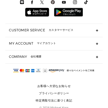
時計・ジュエリー
メンズ ウェア
メンズウェア
▶ 財布すべて
アクセサリー
メンズ 時計・その他
ミニ財布・フラグメントケース
折り財布(二つ折り・三つ折り)
長財布
CUSTOMER SERVICE
カスタマーサービス
▶ 小物すべて
キーケース
よくあるご質問
MY ACCOUNT
マイアカウント
ギフト用にラッピングができますか？
定期ケース・カードケース・名刺入れ
ショッピングバッグを購入商品分送ってもらえますか？
ポーチ
ログイン・会員登録
注文後に完了メールが受信できないのですが？
COMPANY
会社概要
▶ シューズ・靴
注文の変更・キャンセルはできますか？
サンダル
Michael Korsについて
通常いつ頃発送されますか？
スニーカー
会社概要
サイズ交換はできますか？
返品はできますか？
採用情報
パンプス・フラット
修理はできますか？
▶ ウェア
お客様へ大切なお知らせ
お問い合わせ
▶ アクセサリー(チャーム・ストラップ・サングラス)
プライバシーポリシー
▶ 時計
特定商取引法に基づく表記
▶ ジュエリー
©
2026 Michael Kors