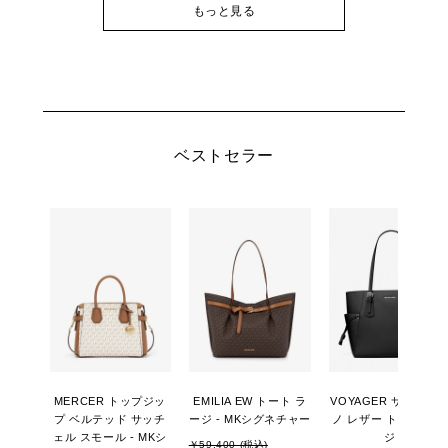
もっと見る
ベストセラー
MERCER トップジッ
EMILIA EW トート ラ
VOYAGER サフィア
プ ベルテッド サッチ
ージ - MKシグネチャー
ノ レザー トート ラー
ェル スモール - MKシ
ジ
￥59,400 (税込)