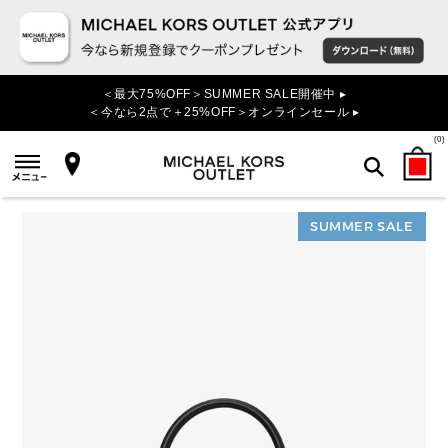
＜最大75%OFF＞SUMMER SALE開催中 ▸
＜今なら2点で＋25%OFF＞オンラインセール ▸
(
0
)
SUMMER SALE
検索