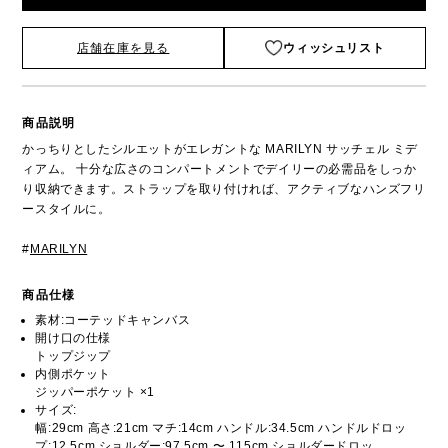
店舗在庫を見る
ウィッシュリスト
商品説明
かっちりとしたシルエットがエレガントな MARILYN サッチェル ミデ
ィアム。 十分な広さのコンパートメントでデイリーの必需品をしっか
り収納できます。ストラップを取り付ければ、アクティブなハンズフリ
ースタイルに。
#
MARILYN
商品仕様
素材:コーテッドキャンバス
開け口の仕様
トップジップ
内側ポケット
ジッパーポケット ×1
サイズ:
幅:29cm 高さ:21cm マチ:14cm ハンドル:34.5cm ハンドルドロッ
プ:12.5cm ショルダー:97.5cm 〜 115cm ショルダードロッ