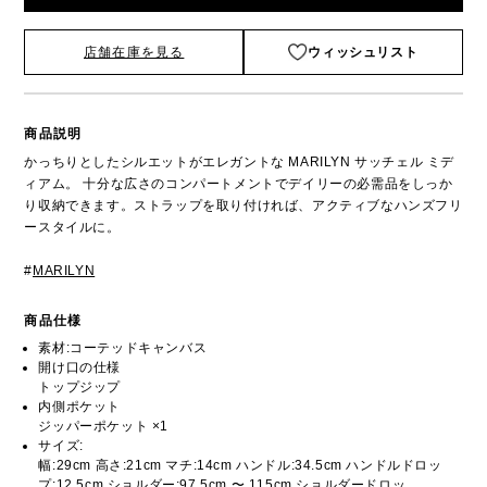
店舗在庫を見る
ウィッシュリスト
商品説明
かっちりとしたシルエットがエレガントな MARILYN サッチェル ミデ
ィアム。 十分な広さのコンパートメントでデイリーの必需品をしっか
り収納できます。ストラップを取り付ければ、アクティブなハンズフリ
ースタイルに。
#
MARILYN
商品仕様
素材:コーテッドキャンバス
開け口の仕様
トップジップ
内側ポケット
ジッパーポケット ×1
サイズ:
幅:29cm 高さ:21cm マチ:14cm ハンドル:34.5cm ハンドルドロッ
プ:12.5cm ショルダー:97.5cm 〜 115cm ショルダードロッ