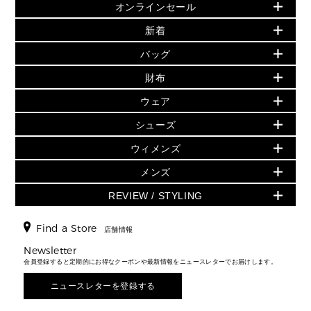
オンラインセール
セールおすすめアイテム
新着
▶ ウィメンズ
PRODUCT OF THE MONTH - 今月の特別価格
バッグ
バッグ
再値下げアイテム
夏のスタイル
財布
追加アイテム
財布
▶ すべて
人気の定番アイテム
小物
旗艦店からアウトレットに入荷
▶ ウィメンズすべて
ウェア
日本限定 - バッグ
シューズ・靴
日本限定 - 財布・小物
▶ ウィメンズすべて(ウェア・シューズ除く)
バッグ
▶ ウィメンズすべて
シューズ
ウェア
▶ ウィメンズすべて
バッグ
▶ ウィメンズすべて
財布・小物
ハンドバッグ・サッチェル
アクセサリー
GREENWICH
ウィメンズ
財布・小物
トップス
アクセサリー
▶ ウィメンズすべて
トートバッグ
時計
ミニ財布・フラグメントケース
ウェア
スカート・パンツ
メンズ
フレグランス
サンダル
ショルダーバッグ
人気の定番アイテム
▶ メンズ
折り財布(二つ折り・三つ折り)
シューズ
ワンピース・ドレス
シューズ
スニーカー
REVIEW / STYLING
クロスボディ・斜め掛け
▶ ウィメンズすべて
バッグ
長財布
▶ メンズすべて
時計・ジュエリー
ジャケット・アウター
ウェア
パンプス/フラット
バックパック
ウィメンズベストセラー
財布・小物
キーケース
新着
アクセサリー
▶ メンズすべて
▶ すべて
Find a Store
▶ メンズすべて
▶ メンズすべて
店舗情報
トラベル
新着
シューズ・靴
カードケース
バッグ
▶ メンズすべて
スタイリング
メンズバッグ
シューズレビュー ▸
Newsletter
通勤・通学アイテム
日本限定
ウェア
▶ メンズすべて
財布・小物
メンズ バッグ
会員登録すると定期的にお得なクーポンや最新情報をニュースレターでお届けします。
エディターレビュー
メンズ財布・小物
3 IN 1 / 2 IN 1 バッグ
▶ バッグすべて
アクセサリー
お財布レビュー ▸
シューズ・靴
メンズ 財布・小物
メンズアクセサリー
ニュースレターを登録する
▶ メンズすべて
通勤・通学アイテム
時計
ウェア
メンズ シューズ
メンズシューズ
3 IN 1 バッグ