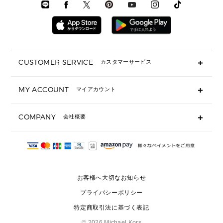
時計・ジュエリー
メンズ ウェア
メンズウェア
▶ 財布すべて
アクセサリー
メンズ 時計・その他
ミニ財布・フラグメントケース
折り財布(二つ折り・三つ折り)
長財布
CUSTOMER SERVICE
カスタマーサービス
▶ 小物すべて
キーケース
よくあるご質問
MY ACCOUNT
マイアカウント
ギフト用にラッピングができますか？
定期ケース・カードケース・名刺入れ
ショッピングバッグを購入商品分送ってもらえますか？
ポーチ
ログイン・会員登録
注文後に完了メールが受信できないのですが？
COMPANY
会社概要
▶ シューズ・靴
注文の変更・キャンセルはできますか？
サンダル
Michael Korsについて
通常いつ頃発送されますか？
スニーカー
会社概要
サイズ交換はできますか？
返品はできますか？
採用情報
パンプス・フラット
修理はできますか？
▶ ウェア
お客様へ大切なお知らせ
お問い合わせ
▶ アクセサリー(チャーム・ストラップ・サングラス)
プライバシーポリシー
▶ 時計
特定商取引法に基づく表記
▶ ジュエリー
©
2026 Michael Kors