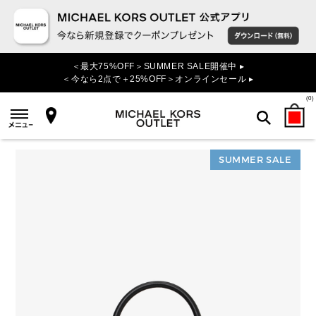
＜最大75%OFF＞SUMMER SALE開催中 ▸
＜今なら2点で＋25%OFF＞オンラインセール ▸
(
0
)
SUMMER SALE
検索