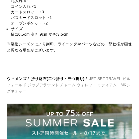
札入れ ×1
コイン入れ ×1
カードスロット ×3
パスカードスロット ×1
オープンポケット ×2
サイズ:
幅:10.5cm 高さ:9cm マチ:3.5cm
※製造シーズンにより刻印、ライニングやパーツなどの一部仕様が画像
と異なる場合がございます。
ウィメンズ
/
折り財布(二つ折り・三つ折り)
/
JET SET TRAVEL ビル
フォールド ジップアラウンド チャーム ウォレット ミディアム - MKシ
グネチャー