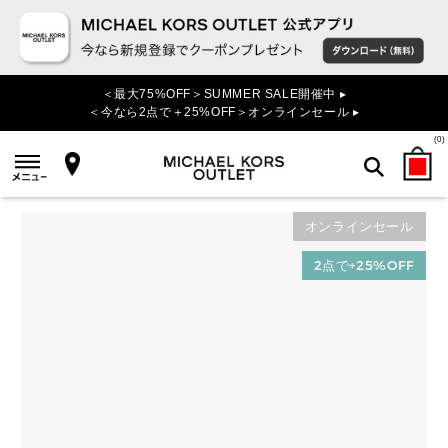
＜最大75%OFF＞SUMMER SALE開催中 ▸
＜今なら2点で＋25%OFF＞オンラインセール ▸
(
0
)
オンラインセール
検索
2点で+25%OFF