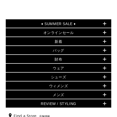
♦ SUMMER SALE ♦
オンラインセール
セールおすすめアイテム
新着
▶ ウィメンズ
PRODUCT OF THE MONTH - 今月の特別価格
バッグ
バッグ
再値下げアイテム
初夏のスタイル
財布
追加アイテム
財布
▶ すべて
人気の定番アイテム
小物
旗艦店からアウトレットに入荷
▶ ウィメンズすべて
ウェア
日本限定 - バッグ
シューズ・靴
日本限定 - 財布・小物
▶ ウィメンズすべて(ウェア・シューズ除く)
バッグ
▶ ウィメンズすべて
シューズ
ウェア
▶ ウィメンズすべて
バッグ
▶ ウィメンズすべて
財布・小物
ハンドバッグ・サッチェル
アクセサリー
GREENWICH
ウィメンズ
財布・小物
トップス
アクセサリー
▶ ウィメンズすべて
トートバッグ
時計
ミニ財布・フラグメントケース
ウェア
スカート・パンツ
メンズ
フレグランス
サンダル
ショルダーバッグ
人気の定番アイテム
▶ メンズ
折り財布(二つ折り・三つ折り)
シューズ
ワンピース・ドレス
シューズ
スニーカー
REVIEW / STYLING
クロスボディ・斜め掛け
▶ ウィメンズすべて
バッグ
長財布
▶ メンズすべて
時計・ジュエリー
ジャケット・アウター
ウェア
パンプス/フラット
バックパック
ウィメンズベストセラー
財布・小物
キーケース
新着
アクセサリー
▶ メンズすべて
▶ すべて
Find a Store
▶ メンズすべて
▶ メンズすべて
店舗情報