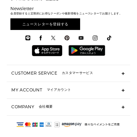
トラベル
新着
シューズ・靴
カードケース
バッグ
▶ メンズすべて
スタイリング
メンズバッグ
シューズレビュー ▸
Newsletter
通勤・通学アイテム
日本限定
ウェア
▶ メンズすべて
財布・小物
メンズ バッグ
会員登録すると定期的にお得なクーポンや最新情報をニュースレターでお届けします。
エディターレビュー
メンズ財布・小物
3 IN 1 / 2 IN 1 バッグ
▶ バッグすべて
アクセサリー
お財布レビュー ▸
シューズ・靴
メンズ 財布・小物
メンズアクセサリー
ニュースレターを登録する
▶ メンズすべて
通勤・通学アイテム
時計
ウェア
メンズ シューズ
メンズシューズ
3 IN 1 バッグ
時計・ジュエリー
メンズ ウェア
メンズウェア
▶ 財布すべて
アクセサリー
メンズ 時計・その他
ミニ財布・フラグメントケース
折り財布(二つ折り・三つ折り)
長財布
CUSTOMER SERVICE
カスタマーサービス
▶ 小物すべて
キーケース
よくあるご質問
MY ACCOUNT
マイアカウント
ギフト用にラッピングができますか？
定期ケース・カードケース・名刺入れ
ショッピングバッグを購入商品分送ってもらえますか？
ポーチ
ログイン・会員登録
注文後に完了メールが受信できないのですが？
COMPANY
会社概要
▶ シューズ・靴
注文の変更・キャンセルはできますか？
サンダル
Michael Korsについて
通常いつ頃発送されますか？
スニーカー
会社概要
サイズ交換はできますか？
返品はできますか？
採用情報
パンプス・フラット