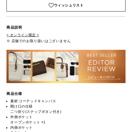
ウィッシュリスト
商品説明
< オンライン限定 >
※ 店舗でのお取り扱いはございません
商品仕様
素材:コーテッドキャンバス
開け口の仕様
二つ折り(スナップボタン付き)
外側ポケット
オープンポケット ×1
内側ポケット