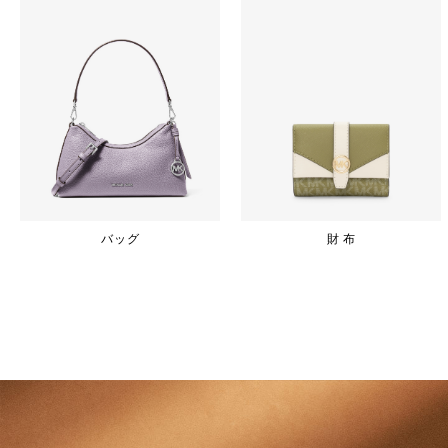
バッグ
財 布