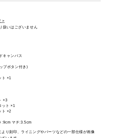
 >
取り扱いはございません
ッドキャンバス
ップボタン付き)
ト ×1
 ×3
ット ×1
ト ×2
さ:9cm マチ:3.5cm
により刻印、ライニングやパーツなどの一部仕様が画像