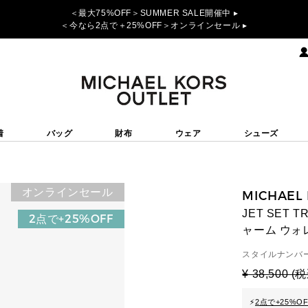
＜最大75%OFF＞SUMMER SALE開催中 ▸
＜今なら2点で＋25%OFF＞オンラインセール ▸
着
バッグ
財布
ウェア
シューズ
オンラインセール
MICHAEL
JET SET
2点で+25%OFF
ャーム ウォ
スタイルナンバー
¥ 38,500 (
⚡
2点で+25%O