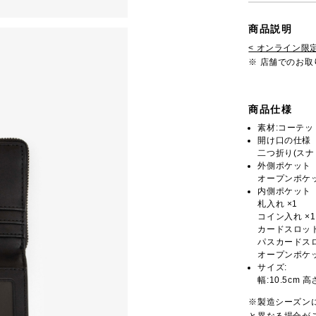
商品説明
< オンライン限定
※ 店舗でのお
商品仕様
素材:コーテ
開け口の仕様
二つ折り(スナ
外側ポケット
オープンポケッ
内側ポケット
札入れ ×1
コイン入れ ×1
カードスロット
パスカードスロ
オープンポケッ
サイズ:
幅:10.5cm 高
※製造シーズン