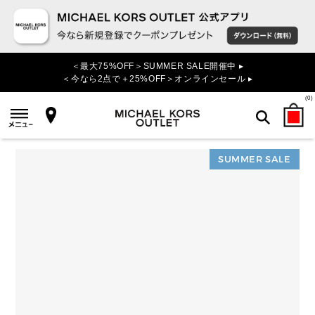
＜最大75%OFF＞SUMMER SALE開催中 ▸
＜今なら2点で＋25%OFF＞オンラインセール ▸
(
0
)
SUMMER SALE
検索