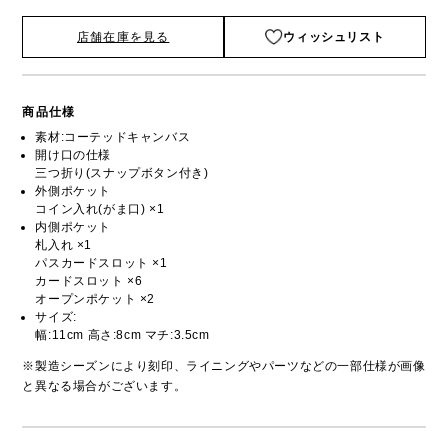
店舗在庫を見る
ウィッシュリスト
商品仕様
素材:コーテッドキャンバス
開け口の仕様
三つ折り(スナップボタン付き)
外側ポケット
コイン入れ(がま口) ×1
内側ポケット
札入れ ×1
パスカードスロット ×1
カードスロット ×6
オープンポケット ×2
サイズ:
幅:11cm 高さ:8cm マチ:3.5cm
※製造シーズンにより刻印、ライニングやパーツなどの一部仕様が画像
と異なる場合がございます。