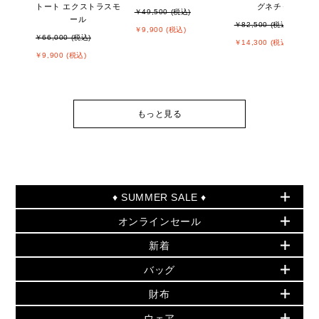
トート エクストラスモ
グネチャー
￥49,500 (税込)
ール
￥82,500 (税込)
￥9,900 (税込)
￥66,000 (税込)
￥14,300 (税込)
￥9,900 (税込)
もっと見る
♦ SUMMER SALE ♦
オンラインセール
セールおすすめアイテム
新着
▶ ウィメンズ
PRODUCT OF THE MONTH - 今月の特別価格
バッグ
バッグ
再値下げアイテム
初夏のスタイル
財布
追加アイテム
財布
▶ すべて
人気の定番アイテム
小物
旗艦店からアウトレットに入荷
▶ ウィメンズすべて
ウェア