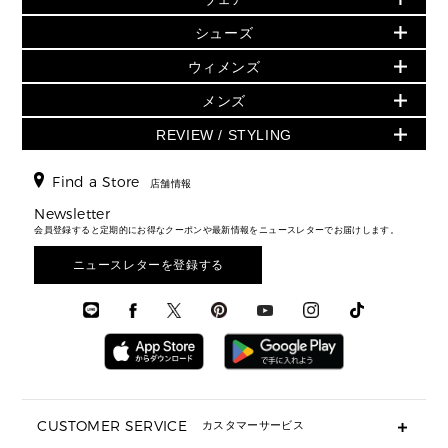
日本限定 - バッグ
シューズ・靴
日本限定 - 財布・小物
▶ ウィメンズすべて(ウェア・シューズ除く)
バッグ
▶ ウィメンズすべて
シューズ
ウェア
▶ ウィメンズすべて
バッグ
▶ ウィメンズすべて
財布・小物
ハンドバッグ・サッチェル
アクセサリー
GREENWICH
ウィメンズ
財布・小物
トップス
アクセサリー
▶ ウィメンズすべて
トートバッグ
時計
ミニ財布・フラグメントケース
ウェア
スカート・パンツ
メンズ
フレグランス
サンダル
ショルダーバッグ
人気の定番アイテム
▶ メンズ
折り財布(二つ折り・三つ折り)
シューズ
ワンピース・ドレス
シューズ
スニーカー
REVIEW / STYLING
クロスボディ・斜め掛け
▶ ウィメンズすべて
バッグ
長財布
▶ メンズすべて
時計・ジュエリー
ジャケット・アウター
ウェア
パンプス/フラット
バックパック
ウィメンズベストセラー
財布・小物
キーケース
新着
アクセサリー
▶ メンズすべて
▶ すべて
Find a Store
▶ メンズすべて
▶ メンズすべて
店舗情報
トラベル
新着
シューズ・靴
カードケース
バッグ
▶ メンズすべて
スタイリング
メンズバッグ
シューズレビュー ▸
Newsletter
通勤・通学アイテム
日本限定
ウェア
▶ メンズすべて
財布・小物
メンズ バッグ
会員登録すると定期的にお得なクーポンや最新情報をニュースレターでお届けします。
エディターレビュー
メンズ財布・小物
3 IN 1 / 2 IN 1 バッグ
▶ バッグすべて
アクセサリー
お財布レビュー ▸
シューズ・靴
メンズ 財布・小物
メンズアクセサリー
ニュースレターを登録する
▶ メンズすべて
通勤・通学アイテム
時計
ウェア
メンズ シューズ
メンズシューズ
3 IN 1 バッグ
時計・ジュエリー
メンズ ウェア
メンズウェア
▶ 財布すべて
アクセサリー
メンズ 時計・その他
ミニ財布・フラグメントケース
折り財布(二つ折り・三つ折り)
長財布
CUSTOMER SERVICE
カスタマーサービス
▶ 小物すべて