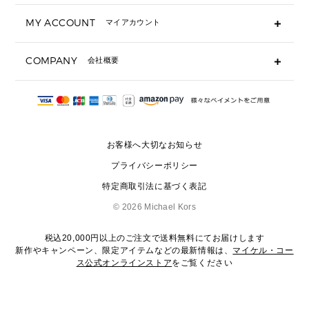
キーケース
よくあるご質問
MY ACCOUNT
マイアカウント
ギフト用にラッピングができますか？
定期ケース・カードケース・名刺入れ
ショッピングバッグを購入商品分送ってもらえますか？
ポーチ
ログイン・会員登録
注文後に完了メールが受信できないのですが？
COMPANY
会社概要
▶ シューズ・靴
注文の変更・キャンセルはできますか？
サンダル
Michael Korsについて
通常いつ頃発送されますか？
スニーカー
会社概要
サイズ交換はできますか？
返品はできますか？
採用情報
パンプス・フラット
修理はできますか？
▶ ウェア
お客様へ大切なお知らせ
お問い合わせ
▶ アクセサリー(チャーム・ストラップ・サングラス)
プライバシーポリシー
▶ 時計
特定商取引法に基づく表記
▶ ジュエリー
©
2026 Michael Kors
税込20,000円以上のご注文で送料無料にてお届けします
新作やキャンペーン、限定アイテムなどの最新情報は、
マイケル・コー
ス公式オンラインストア
をご覧ください