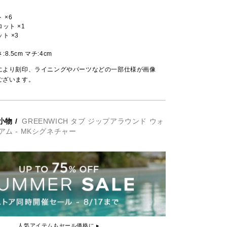
 ×6
ット ×1
ト ×3
さ:8.5cm マチ:4cm
により刻印、ライニングやパーツなどの一部仕様が画像
ございます。
小物
/
GREENWICH タブ ジップアラウンド ウォ
アム - MKシグネチャー
人気アイテムもセール価格に ▸