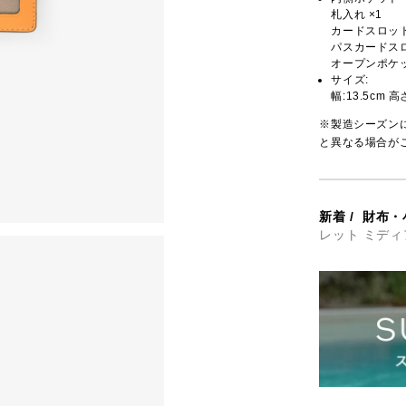
札入れ ×1
カードスロット
パスカードスロ
オープンポケッ
サイズ:
幅:13.5cm 高
※製造シーズン
と異なる場合が
新着
/
財布・
レット ミディ