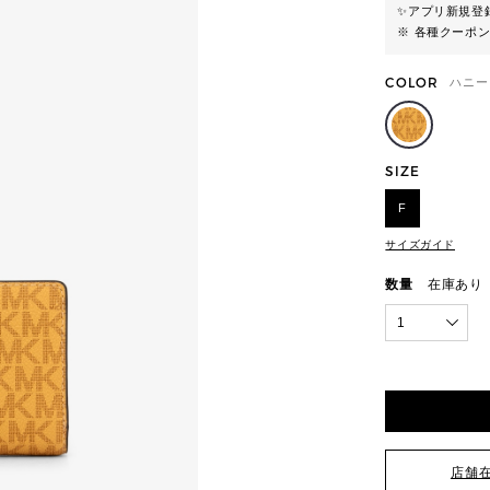
✨
アプリ新規登録
※ 各種クーポ
COLOR
ハニー
SIZE
F
サイズガイド
数量
在庫あり
1
店舗