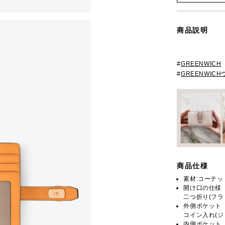
商品説明
#
GREENWICH
#
GREENWIC
商品仕様
素材:コーテ
開け口の仕様
二つ折り(フラ
外側ポケット
コイン入れ(ジ
内側ポケット