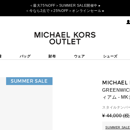
＜最大75%OFF＞SUMMER SALE開催中 ▸
＜今なら2点で＋25%OFF＞オンラインセール ▸
着
バッグ
財布
ウェア
シューズ
SUMMER SALE
MICHAEL
GREENWI
ィアム - M
スタイルナンバー
¥ 44,000 (
SUMMER SALE