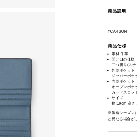
商品説明
#
CARSON
商品仕様
素材:牛革
開け口の仕様
二つ折り(スナ
外側ポケット
ジッパーポケッ
内側ポケット
オープンポケッ
カードスロット
サイズ:
幅:19cm 高さ:
※製造シーズン
と異なる場合が