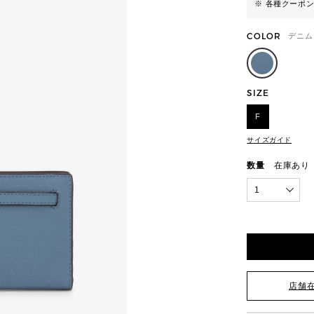
※ 各種クーポ
COLOR
デニム
SIZE
F
サイズガイド
数量
在庫あり
1
店舗