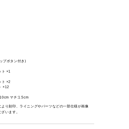
ップボタン付き)
ト ×1
ト ×2
 ×12
10cm マチ:1.5cm
により刻印、ライニングやパーツなどの一部仕様が画像
ございます。