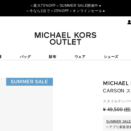
＜最大75%OFF＞SUMMER SALE開催中 ▸
＜今なら2点で＋25%OFF＞オンラインセール ▸
着
バッグ
財布
ウェア
シューズ
SUMMER SALE
MICHAEL
CARSON 
スタイルナンバー
¥ 49,500 (
SUMMER SALE
✨
アプリ新規登録