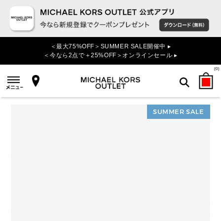
＜最大75%OFF＞SUMMER SALE開催中 ▸
＜今なら2点で＋25%OFF＞オンラインセール ▸
(
0
)
SUMMER SALE
検索