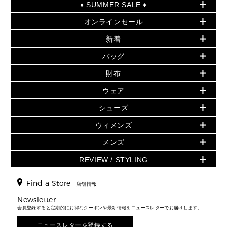
♦ SUMMER SALE ♦
オンラインセール
セールおすすめアイテム
新着
▶ ウィメンズ
PRODUCT OF THE MONTH - 今月の特別価格
バッグ
バッグ
再値下げアイテム
夏のスタイル
財布
追加アイテム
財布
▶ すべて
人気の定番アイテム
小物
旗艦店からアウトレットに入荷
▶ ウィメンズすべて
ウェア
日本限定 - バッグ
シューズ・靴
日本限定 - 財布・小物
▶ ウィメンズすべて(ウェア・シューズ除く)
バッグ
▶ ウィメンズすべて
シューズ
ウェア
▶ ウィメンズすべて
バッグ
▶ ウィメンズすべて
財布・小物
ハンドバッグ・サッチェル
アクセサリー
GREENWICH
ウィメンズ
財布・小物
トップス
アクセサリー
▶ ウィメンズすべて
トートバッグ
時計
ミニ財布・フラグメントケース
ウェア
スカート・パンツ
メンズ
フレグランス
サンダル
ショルダーバッグ
人気の定番アイテム
▶ メンズ
折り財布(二つ折り・三つ折り)
シューズ
ワンピース・ドレス
シューズ
スニーカー
REVIEW / STYLING
クロスボディ・斜め掛け
▶ ウィメンズすべて
バッグ
長財布
▶ メンズすべて
時計・ジュエリー
ジャケット・アウター
ウェア
パンプス/フラット
バックパック
ウィメンズベストセラー
財布・小物
キーケース
新着
アクセサリー
▶ メンズすべて
▶ すべて
Find a Store
▶ メンズすべて
▶ メンズすべて
店舗情報
トラベル
新着
シューズ・靴
カードケース
バッグ
▶ メンズすべて
スタイリング
メンズバッグ
シューズレビュー ▸
Newsletter
通勤・通学アイテム
日本限定
ウェア
▶ メンズすべて
財布・小物
メンズ バッグ
会員登録すると定期的にお得なクーポンや最新情報をニュースレターでお届けします。
エディターレビュー
メンズ財布・小物
3 IN 1 / 2 IN 1 バッグ
▶ バッグすべて
アクセサリー
お財布レビュー ▸
シューズ・靴
メンズ 財布・小物
メンズアクセサリー
ニュースレターを登録する