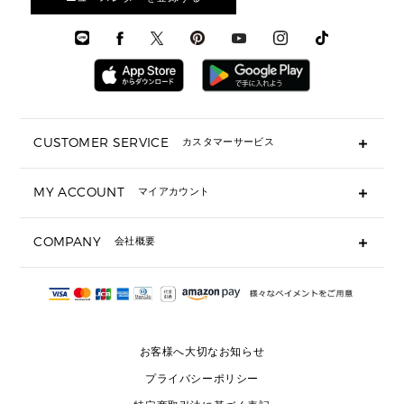
▶ メンズすべて
通勤・通学アイテム
時計
ウェア
メンズ シューズ
メンズシューズ
3 IN 1 バッグ
時計・ジュエリー
メンズ ウェア
メンズウェア
▶ 財布すべて
アクセサリー
メンズ 時計・その他
ミニ財布・フラグメントケース
折り財布(二つ折り・三つ折り)
長財布
CUSTOMER SERVICE
カスタマーサービス
▶ 小物すべて
キーケース
よくあるご質問
MY ACCOUNT
マイアカウント
ギフト用にラッピングができますか？
定期ケース・カードケース・名刺入れ
ショッピングバッグを購入商品分送ってもらえますか？
ポーチ
ログイン・会員登録
注文後に完了メールが受信できないのですが？
COMPANY
会社概要
▶ シューズ・靴
注文の変更・キャンセルはできますか？
サンダル
Michael Korsについて
通常いつ頃発送されますか？
スニーカー
会社概要
サイズ交換はできますか？
返品はできますか？
採用情報
パンプス・フラット
修理はできますか？
▶ ウェア
お客様へ大切なお知らせ
お問い合わせ
▶ アクセサリー(チャーム・ストラップ・サングラス)
プライバシーポリシー
▶ 時計