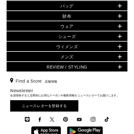
バッグ
バッグ
再値下げアイテム
初夏のスタイル
財布
追加アイテム
財布
▶ すべて
人気の定番アイテム
小物
旗艦店からアウトレットに入荷
▶ ウィメンズすべて
ウェア
日本限定 - バッグ
シューズ・靴
日本限定 - 財布・小物
▶ ウィメンズすべて(ウェア・シューズ除く)
バッグ
▶ ウィメンズすべて
シューズ
ウェア
▶ ウィメンズすべて
バッグ
▶ ウィメンズすべて
財布・小物
ハンドバッグ・サッチェル
アクセサリー
GREENWICH
ウィメンズ
財布・小物
トップス
アクセサリー
▶ ウィメンズすべて
トートバッグ
時計
ミニ財布・フラグメントケース
ウェア
スカート・パンツ
メンズ
フレグランス
サンダル
ショルダーバッグ
人気の定番アイテム
▶ メンズ
折り財布(二つ折り・三つ折り)
シューズ
ワンピース・ドレス
シューズ
スニーカー
REVIEW / STYLING
クロスボディ・斜め掛け
▶ ウィメンズすべて
バッグ
長財布
▶ メンズすべて
時計・ジュエリー
ジャケット・アウター
ウェア
パンプス/フラット
バックパック
ウィメンズベストセラー
財布・小物
キーケース
新着
アクセサリー
▶ メンズすべて
▶ すべて
Find a Store
▶ メンズすべて
▶ メンズすべて
店舗情報
トラベル
新着
シューズ・靴
カードケース
バッグ
▶ メンズすべて
スタイリング
メンズバッグ
シューズレビュー ▸
Newsletter
通勤・通学アイテム
日本限定
ウェア
▶ メンズすべて
財布・小物
メンズ バッグ
会員登録すると定期的にお得なクーポンや最新情報をニュースレターでお届けします。
エディターレビュー
メンズ財布・小物
3 IN 1 / 2 IN 1 バッグ
▶ バッグすべて
アクセサリー
お財布レビュー ▸
シューズ・靴
メンズ 財布・小物
メンズアクセサリー
ニュースレターを登録する
▶ メンズすべて
通勤・通学アイテム
時計
ウェア
メンズ シューズ
メンズシューズ
3 IN 1 バッグ
時計・ジュエリー
メンズ ウェア
メンズウェア
▶ 財布すべて
アクセサリー
メンズ 時計・その他
ミニ財布・フラグメントケース