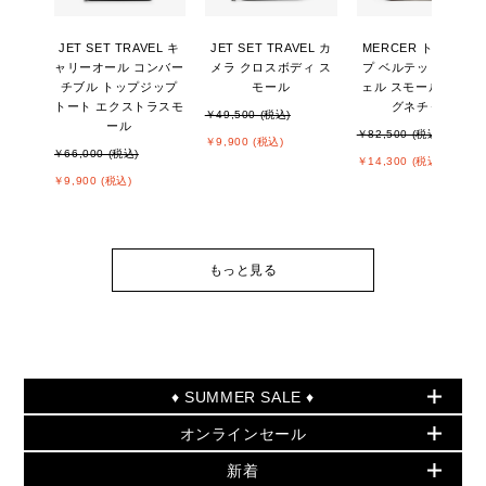
JET SET TRAVEL キ
JET SET TRAVEL カ
MERCER トップジッ
ャリーオール コンバー
メラ クロスボディ ス
プ ベルテッド サッチ
チブル トップジップ
モール
ェル スモール - MKシ
トート エクストラスモ
グネチャー
￥49,500 (税込)
ール
￥82,500 (税込)
￥9,900 (税込)
￥66,000 (税込)
￥14,300 (税込)
￥9,900 (税込)
もっと見る
♦ SUMMER SALE ♦
オンラインセール
セールおすすめアイテム
新着
▶ ウィメンズ
PRODUCT OF THE MONTH - 今月の特別価格