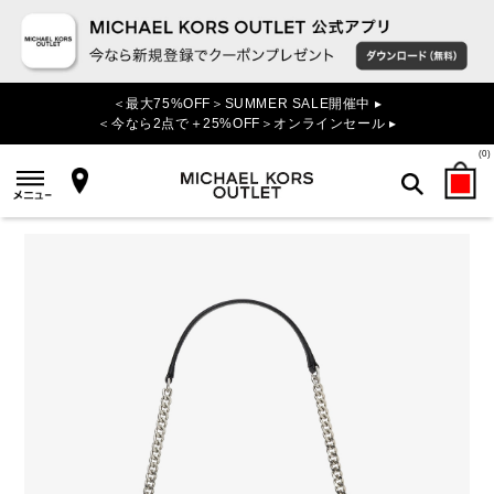
＜最大75%OFF＞SUMMER SALE開催中 ▸
＜今なら2点で＋25%OFF＞オンラインセール ▸
(
0
)
検索