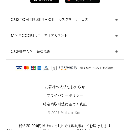
折り財布(二つ折り・三つ折り)
長財布
CUSTOMER SERVICE
カスタマーサービス
▶ 小物すべて
キーケース
よくあるご質問
MY ACCOUNT
マイアカウント
ギフト用にラッピングができますか？
定期ケース・カードケース・名刺入れ
ショッピングバッグを購入商品分送ってもらえますか？
ポーチ
ログイン・会員登録
注文後に完了メールが受信できないのですが？
COMPANY
会社概要
▶ シューズ・靴
注文の変更・キャンセルはできますか？
サンダル
Michael Korsについて
通常いつ頃発送されますか？
スニーカー
会社概要
サイズ交換はできますか？
返品はできますか？
採用情報
パンプス・フラット
修理はできますか？
▶ ウェア
お客様へ大切なお知らせ
お問い合わせ
▶ アクセサリー(チャーム・ストラップ・サングラス)
プライバシーポリシー
▶ 時計
特定商取引法に基づく表記
▶ ジュエリー
©
2026 Michael Kors
税込20,000円以上のご注文で送料無料にてお届けします