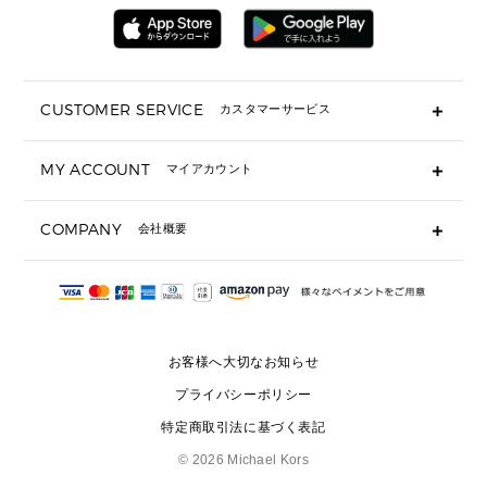
▶ 財布すべて
アクセサリー
メンズ 時計・その他
ミニ財布・フラグメントケース
折り財布(二つ折り・三つ折り)
長財布
CUSTOMER SERVICE
カスタマーサービス
▶ 小物すべて
キーケース
よくあるご質問
MY ACCOUNT
マイアカウント
ギフト用にラッピングができますか？
定期ケース・カードケース・名刺入れ
ショッピングバッグを購入商品分送ってもらえますか？
ポーチ
ログイン・会員登録
注文後に完了メールが受信できないのですが？
COMPANY
会社概要
▶ シューズ・靴
注文の変更・キャンセルはできますか？
サンダル
Michael Korsについて
通常いつ頃発送されますか？
スニーカー
会社概要
サイズ交換はできますか？
返品はできますか？
採用情報
パンプス・フラット
修理はできますか？
▶ ウェア
お客様へ大切なお知らせ
お問い合わせ
▶ アクセサリー(チャーム・ストラップ・サングラス)
プライバシーポリシー
▶ 時計
特定商取引法に基づく表記
▶ ジュエリー
©
2026 Michael Kors