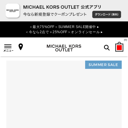
＜最大75%OFF＞SUMMER SALE開催中 ▸
＜今なら2点で＋25%OFF＞オンラインセール ▸
(
0
)
SUMMER SALE
検索