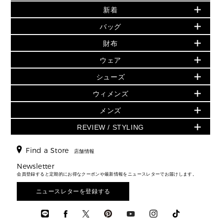
新着
▶ ウィメンズ
PRODUCT OF THE MONTH - 今月の特別価格
バッグ
バッグ
再値下げアイテム
夏のスタイル
財布
追加アイテム
財布
▶ すべて
人気の定番アイテム
小物
旗艦店からアウトレットに入荷
▶ ウィメンズすべて
ウェア
日本限定 - バッグ
シューズ・靴
日本限定 - 財布・小物
▶ ウィメンズすべて(ウェア・シューズ除く)
バッグ
▶ ウィメンズすべて
シューズ
ウェア
▶ ウィメンズすべて
バッグ
▶ ウィメンズすべて
財布・小物
ハンドバッグ・サッチェル
アクセサリー
GREENWICH
ウィメンズ
財布・小物
トップス
アクセサリー
▶ ウィメンズすべて
トートバッグ
時計
ミニ財布・フラグメントケース
ウェア
スカート・パンツ
メンズ
フレグランス
サンダル
ショルダーバッグ
人気の定番アイテム
▶ メンズ
折り財布(二つ折り・三つ折り)
シューズ
ワンピース・ドレス
シューズ
スニーカー
REVIEW / STYLING
クロスボディ・斜め掛け
▶ ウィメンズすべて
バッグ
長財布
▶ メンズすべて
時計・ジュエリー
ジャケット・アウター
ウェア
パンプス/フラット
バックパック
ウィメンズベストセラー
財布・小物
キーケース
新着
アクセサリー
▶ メンズすべて
▶ すべて
Find a Store
▶ メンズすべて
▶ メンズすべて
店舗情報
トラベル
新着
シューズ・靴
カードケース
バッグ
▶ メンズすべて
スタイリング
メンズバッグ
シューズレビュー ▸
Newsletter
通勤・通学アイテム
日本限定
ウェア
▶ メンズすべて
財布・小物
メンズ バッグ
会員登録すると定期的にお得なクーポンや最新情報をニュースレターでお届けします。
エディターレビュー
メンズ財布・小物
3 IN 1 / 2 IN 1 バッグ
▶ バッグすべて
アクセサリー
お財布レビュー ▸
シューズ・靴
メンズ 財布・小物
メンズアクセサリー
ニュースレターを登録する
▶ メンズすべて
通勤・通学アイテム
時計
ウェア
メンズ シューズ
メンズシューズ
3 IN 1 バッグ
時計・ジュエリー
メンズ ウェア
メンズウェア