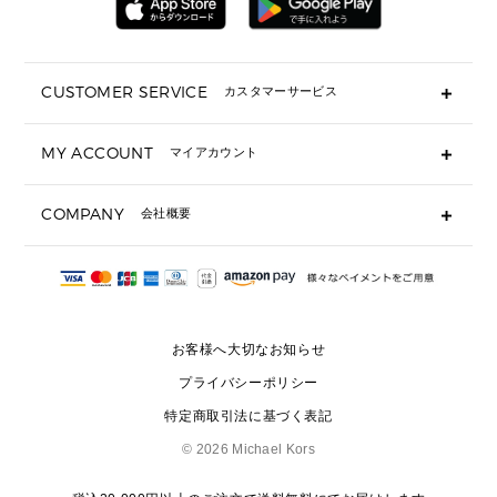
ミニ財布・フラグメントケース
折り財布(二つ折り・三つ折り)
長財布
CUSTOMER SERVICE
カスタマーサービス
▶ 小物すべて
キーケース
よくあるご質問
MY ACCOUNT
マイアカウント
ギフト用にラッピングができますか？
定期ケース・カードケース・名刺入れ
ショッピングバッグを購入商品分送ってもらえますか？
ポーチ
ログイン・会員登録
注文後に完了メールが受信できないのですが？
COMPANY
会社概要
▶ シューズ・靴
注文の変更・キャンセルはできますか？
サンダル
Michael Korsについて
通常いつ頃発送されますか？
スニーカー
会社概要
サイズ交換はできますか？
返品はできますか？
採用情報
パンプス・フラット
修理はできますか？
▶ ウェア
お客様へ大切なお知らせ
お問い合わせ
▶ アクセサリー(チャーム・ストラップ・サングラス)
プライバシーポリシー
▶ 時計
特定商取引法に基づく表記
▶ ジュエリー
©
2026 Michael Kors