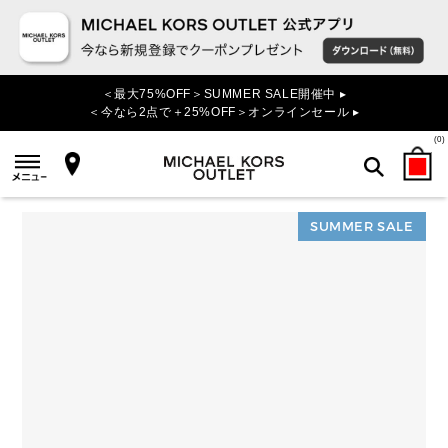
＜最大75%OFF＞SUMMER SALE開催中 ▸
＜今なら2点で＋25%OFF＞オンラインセール ▸
(
0
)
SUMMER SALE
検索