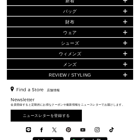
新着
▶ ウィメンズ
PRODUCT OF THE MONTH - 今月の特別価格
バッグ
バッグ
再値下げアイテム
夏のスタイル
財布
追加アイテム
財布
▶ すべて
人気の定番アイテム
小物
旗艦店からアウトレットに入荷
▶ ウィメンズすべて
ウェア
日本限定 - バッグ
シューズ・靴
日本限定 - 財布・小物
▶ ウィメンズすべて(ウェア・シューズ除く)
バッグ
▶ ウィメンズすべて
シューズ
ウェア
▶ ウィメンズすべて
バッグ
▶ ウィメンズすべて
財布・小物
ハンドバッグ・サッチェル
アクセサリー
GREENWICH
ウィメンズ
財布・小物
トップス
アクセサリー
▶ ウィメンズすべて
トートバッグ
時計
ミニ財布・フラグメントケース
ウェア
スカート・パンツ
メンズ
フレグランス
サンダル
ショルダーバッグ
人気の定番アイテム
▶ メンズ
折り財布(二つ折り・三つ折り)
シューズ
ワンピース・ドレス
シューズ
スニーカー
REVIEW / STYLING
クロスボディ・斜め掛け
▶ ウィメンズすべて
バッグ
長財布
▶ メンズすべて
時計・ジュエリー
ジャケット・アウター
ウェア
パンプス/フラット
バックパック
ウィメンズベストセラー
財布・小物
キーケース
新着
アクセサリー
▶ メンズすべて
▶ すべて
Find a Store
▶ メンズすべて
▶ メンズすべて
店舗情報
トラベル
新着
シューズ・靴
カードケース
バッグ
▶ メンズすべて
スタイリング
メンズバッグ
シューズレビュー ▸
Newsletter
通勤・通学アイテム
日本限定
ウェア
▶ メンズすべて
財布・小物
メンズ バッグ
会員登録すると定期的にお得なクーポンや最新情報をニュースレターでお届けします。
エディターレビュー
メンズ財布・小物
3 IN 1 / 2 IN 1 バッグ
▶ バッグすべて
アクセサリー
お財布レビュー ▸
シューズ・靴
メンズ 財布・小物
メンズアクセサリー
ニュースレターを登録する
▶ メンズすべて
通勤・通学アイテム
時計
ウェア
メンズ シューズ
メンズシューズ
3 IN 1 バッグ
時計・ジュエリー
メンズ ウェア
メンズウェア
▶ 財布すべて
アクセサリー
メンズ 時計・その他