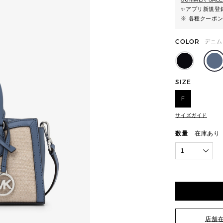
✨
アプリ新規登録
※ 各種クーポ
COLOR
デニム
SIZE
F
サイズガイド
数量
在庫あり
1
店舗