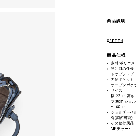
商品説明
#
ARDEN
商品仕様
素材:ポリエステ
開け口の仕様
トップジップ
内側ポケット
オープンポケッ
サイズ:
幅:23cm 高さ
プ:8cm ショル
〜 60cm
ショルダーベ
有(調節可能)
その他付属品
MKチャーム