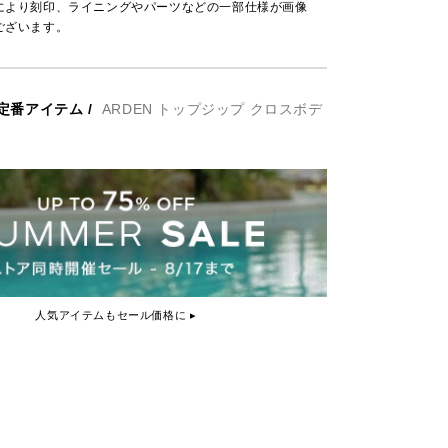
により刻印、ライニングやパーツなどの一部仕様が画像
ございます。
定番アイテム
/
ARDEN トップジップ クロスボデ
人気アイテムもセール価格に ▸