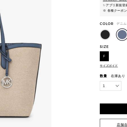
✨
アプリ新規登録
※ 各種クーポ
COLOR
デニム
SIZE
F
サイズガイド
数量
在庫あり
1
店舗