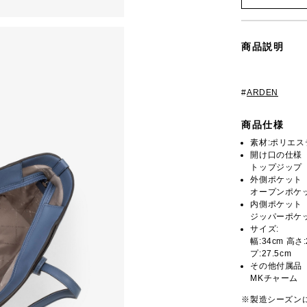
商品説明
#
ARDEN
商品仕様
素材:ポリエステ
開け口の仕様
トップジップ
外側ポケット
オープンポケッ
内側ポケット
ジッパーポケッ
サイズ:
幅:34cm 高さ
プ:27.5cm
その他付属品
MKチャーム
※製造シーズン