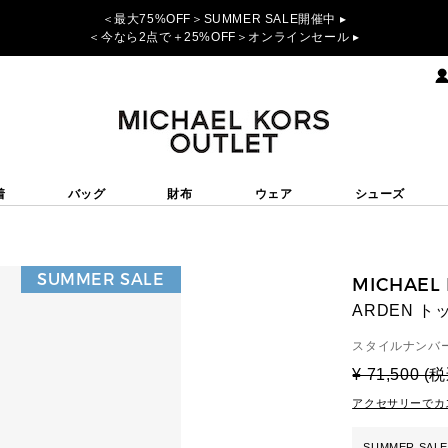
＜最大75%OFF＞SUMMER SALE開催中 ▸
＜今なら2点で＋25%OFF＞オンラインセール ▸
着
バッグ
財布
ウェア
シューズ
SUMMER SALE
MICHAEL
ARDEN 
スタイルナンバー
¥ 71,500 (
アクセサリーでカ
SUMMER SALE