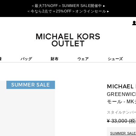
＜最大75%OFF＞SUMMER SALE開催中 ▸
＜今なら2点で＋25%OFF＞オンラインセール ▸
着
バッグ
財布
ウェア
シューズ
SUMMER SALE
MICHAEL
GREENW
モール - M
スタイルナンバー
¥ 33,000 (
SUMMER SALE