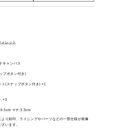
Hウォレット
ッドキャンバス
ップボタン付き)
ト(スナップボタン付き) ×1
 ×3
:6.5cm マチ:3.5cm
により刻印、ライニングやパーツなどの一部仕様が画像
ございます。