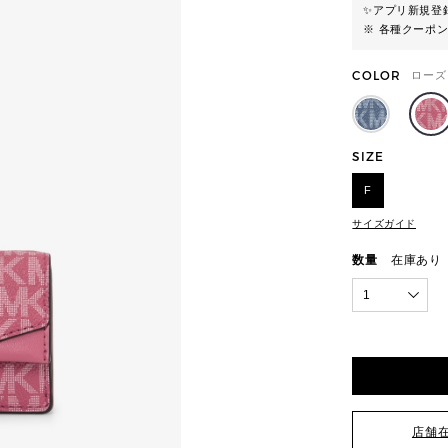
✨
アプリ新規登録
※ 各種クーポ
COLOR
ローズ
SIZE
F
サイズガイド
数量
在庫あり
1
店舗