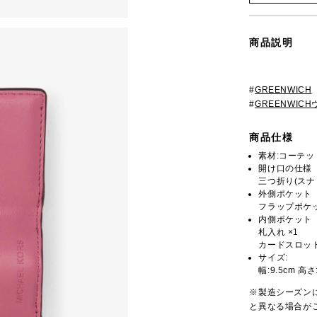
商品説明
#
GREENWICH
#
GREENWIC
商品仕様
素材:コーテ
開け口の仕様
三つ折り(スナ
外側ポケット
フラップポケッ
内側ポケット
札入れ ×1
カードスロット
サイズ:
幅:9.5cm 高さ
※製造シーズン
と異なる場合が