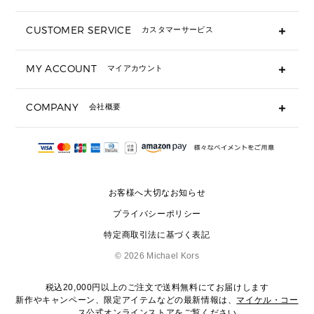
長財布
CUSTOMER SERVICE
カスタマーサービス
▶ 小物すべて
キーケース
よくあるご質問
MY ACCOUNT
マイアカウント
ギフト用にラッピングができますか？
定期ケース・カードケース・名刺入れ
ショッピングバッグを購入商品分送ってもらえますか？
ポーチ
ログイン・会員登録
注文後に完了メールが受信できないのですが？
COMPANY
会社概要
▶ シューズ・靴
注文の変更・キャンセルはできますか？
サンダル
Michael Korsについて
通常いつ頃発送されますか？
スニーカー
会社概要
サイズ交換はできますか？
返品はできますか？
採用情報
パンプス・フラット
修理はできますか？
▶ ウェア
お客様へ大切なお知らせ
お問い合わせ
▶ アクセサリー(チャーム・ストラップ・サングラス)
プライバシーポリシー
▶ 時計
特定商取引法に基づく表記
▶ ジュエリー
©
2026 Michael Kors
税込20,000円以上のご注文で送料無料にてお届けします
新作やキャンペーン、限定アイテムなどの最新情報は、
マイケル・コー
ス公式オンラインストア
をご覧ください