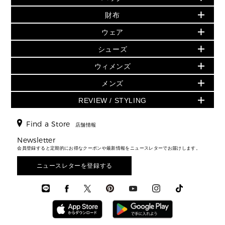
初夏のスタイル
財布
追加アイテム
財布
▶ すべて
人気の定番アイテム
小物
旗艦店からアウトレットに入荷
▶ ウィメンズすべて
ウェア
日本限定 - バッグ
シューズ・靴
日本限定 - 財布・小物
▶ ウィメンズすべて(ウェア・シューズ除く)
バッグ
▶ ウィメンズすべて
シューズ
ウェア
▶ ウィメンズすべて
バッグ
▶ ウィメンズすべて
財布・小物
ハンドバッグ・サッチェル
アクセサリー
GREENWICH
ウィメンズ
財布・小物
トップス
アクセサリー
▶ ウィメンズすべて
トートバッグ
時計
ミニ財布・フラグメントケース
ウェア
スカート・パンツ
メンズ
フレグランス
サンダル
ショルダーバッグ
人気の定番アイテム
▶ メンズ
折り財布(二つ折り・三つ折り)
シューズ
ワンピース・ドレス
シューズ
スニーカー
REVIEW / STYLING
クロスボディ・斜め掛け
▶ ウィメンズすべて
バッグ
長財布
▶ メンズすべて
時計・ジュエリー
ジャケット・アウター
ウェア
パンプス/フラット
バックパック
ウィメンズベストセラー
財布・小物
キーケース
新着
アクセサリー
▶ メンズすべて
▶ すべて
Find a Store
▶ メンズすべて
▶ メンズすべて
店舗情報
トラベル
新着
シューズ・靴
カードケース
バッグ
▶ メンズすべて
スタイリング
メンズバッグ
シューズレビュー ▸
Newsletter
通勤・通学アイテム
日本限定
ウェア
▶ メンズすべて
財布・小物
メンズ バッグ
会員登録すると定期的にお得なクーポンや最新情報をニュースレターでお届けします。
エディターレビュー
メンズ財布・小物
3 IN 1 / 2 IN 1 バッグ
▶ バッグすべて
アクセサリー
お財布レビュー ▸
シューズ・靴
メンズ 財布・小物
メンズアクセサリー
ニュースレターを登録する
▶ メンズすべて
通勤・通学アイテム
時計
ウェア
メンズ シューズ
メンズシューズ
3 IN 1 バッグ
時計・ジュエリー
メンズ ウェア
メンズウェア
▶ 財布すべて
アクセサリー
メンズ 時計・その他
ミニ財布・フラグメントケース
折り財布(二つ折り・三つ折り)