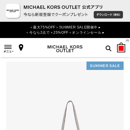
＜最大75%OFF＞SUMMER SALE開催中 ▸
＜今なら2点で＋25%OFF＞オンラインセール ▸
(
0
)
SUMMER SALE
検索