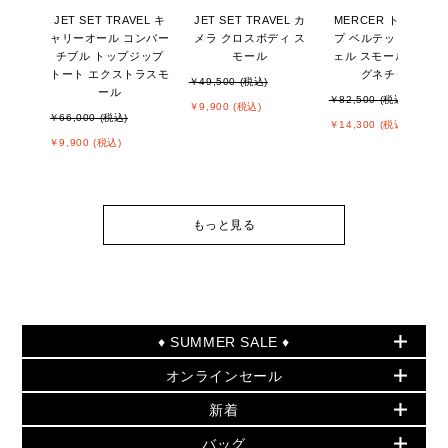
JET SET TRAVEL キ
JET SET TRAVEL カ
MERCER トップジッ
ャリーオール コンバー
メラ クロスボディ ス
プ ベルテッド サッチ
チブル トップジップ
モール
ェル スモール - MKシ
トート エクストラスモ
グネチャー
￥49,500 (税込)
ール
￥82,500 (税込)
￥9,900 (税込)
￥66,000 (税込)
￥14,300 (税込)
￥9,900 (税込)
もっと見る
♦ SUMMER SALE ♦
オンラインセール
セールおすすめアイテム
新着
▶ ウィメンズ
PRODUCT OF THE MONTH - 今月の特別価格
バッグ
バッグ
再値下げアイテム