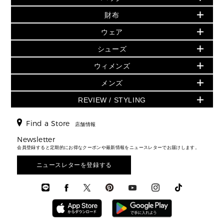
初夏のスタイル
財布
追加アイテム
財布
▶ すべて
人気の定番アイテム
小物
旗艦店からアウトレットに入荷
▶ ウィメンズすべて
ウェア
日本限定 - バッグ
シューズ・靴
日本限定 - 財布・小物
▶ ウィメンズすべて(ウェア・シューズ除く)
バッグ
▶ ウィメンズすべて
シューズ
ウェア
▶ ウィメンズすべて
バッグ
▶ ウィメンズすべて
財布・小物
ハンドバッグ・サッチェル
アクセサリー
GREENWICH
ウィメンズ
財布・小物
トップス
アクセサリー
▶ ウィメンズすべて
トートバッグ
時計
ミニ財布・フラグメントケース
ウェア
スカート・パンツ
メンズ
フレグランス
サンダル
ショルダーバッグ
人気の定番アイテム
▶ メンズ
折り財布(二つ折り・三つ折り)
シューズ
ワンピース・ドレス
シューズ
スニーカー
REVIEW / STYLING
クロスボディ・斜め掛け
▶ ウィメンズすべて
バッグ
長財布
▶ メンズすべて
時計・ジュエリー
ジャケット・アウター
ウェア
パンプス/フラット
バックパック
ウィメンズベストセラー
財布・小物
キーケース
新着
アクセサリー
▶ メンズすべて
▶ すべて
Find a Store
▶ メンズすべて
▶ メンズすべて
店舗情報
トラベル
新着
シューズ・靴
カードケース
バッグ
▶ メンズすべて
スタイリング
メンズバッグ
シューズレビュー ▸
Newsletter
通勤・通学アイテム
日本限定
ウェア
▶ メンズすべて
財布・小物
メンズ バッグ
会員登録すると定期的にお得なクーポンや最新情報をニュースレターでお届けします。
エディターレビュー
メンズ財布・小物
3 IN 1 / 2 IN 1 バッグ
▶ バッグすべて
アクセサリー
お財布レビュー ▸
シューズ・靴
メンズ 財布・小物
メンズアクセサリー
ニュースレターを登録する
▶ メンズすべて
通勤・通学アイテム
時計
ウェア
メンズ シューズ
メンズシューズ
3 IN 1 バッグ
時計・ジュエリー
メンズ ウェア
メンズウェア
▶ 財布すべて
アクセサリー
メンズ 時計・その他
ミニ財布・フラグメントケース
折り財布(二つ折り・三つ折り)