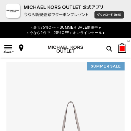
＜最大75%OFF＞SUMMER SALE開催中 ▸
＜今なら2点で＋25%OFF＞オンラインセール ▸
(
0
)
SUMMER SALE
検索