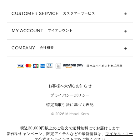
長財布
CUSTOMER SERVICE
カスタマーサービス
▶ 小物すべて
キーケース
よくあるご質問
MY ACCOUNT
マイアカウント
ギフト用にラッピングができますか？
定期ケース・カードケース・名刺入れ
ショッピングバッグを購入商品分送ってもらえますか？
ポーチ
ログイン・会員登録
注文後に完了メールが受信できないのですが？
COMPANY
会社概要
▶ シューズ・靴
注文の変更・キャンセルはできますか？
サンダル
Michael Korsについて
通常いつ頃発送されますか？
スニーカー
会社概要
サイズ交換はできますか？
返品はできますか？
採用情報
パンプス・フラット
修理はできますか？
▶ ウェア
お客様へ大切なお知らせ
お問い合わせ
▶ アクセサリー(チャーム・ストラップ・サングラス)
プライバシーポリシー
▶ 時計
特定商取引法に基づく表記
▶ ジュエリー
©
2026 Michael Kors
税込20,000円以上のご注文で送料無料にてお届けします
新作やキャンペーン、限定アイテムなどの最新情報は、
マイケル・コー
ス公式オンラインストア
をご覧ください