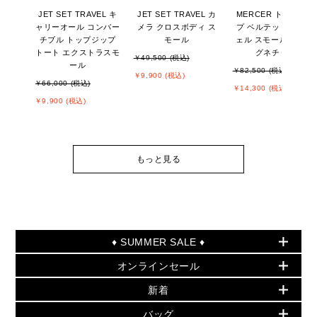
JET SET TRAVEL キ
JET SET TRAVEL カ
MERCER トップジッ
ャリーオール コンバー
メラ クロスボディ ス
プ ベルテッド サッチ
チブル トップジップ
モール
ェル スモール - MKシ
トート エクストラスモ
グネチャー
￥49,500 (税込)
ール
￥82,500 (税込)
￥9,900 (税込)
￥66,000 (税込)
￥14,300 (税込)
￥9,900 (税込)
もっと見る
♦ SUMMER SALE ♦
オンラインセール
セールおすすめアイテム
新着
▶ ウィメンズ
PRODUCT OF THE MONTH - 今月の特別価格
バッグ
バッグ
再値下げアイテム