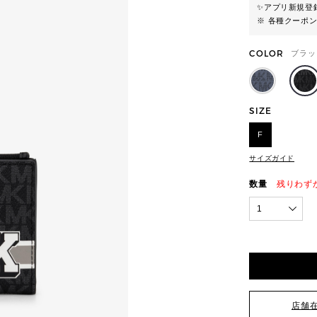
✨
アプリ新規登録
※ 各種クーポ
COLOR
ブラッ
SIZE
F
サイズガイド
数量
残りわず
1
店舗