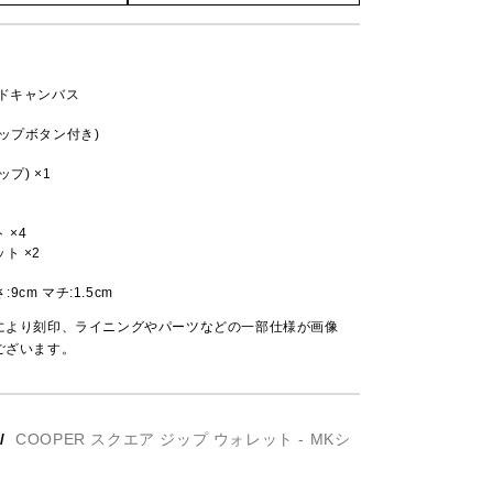
ッドキャンバス
ップボタン付き)
プ) ×1
 ×4
ト ×2
さ:9cm マチ:1.5cm
により刻印、ライニングやパーツなどの一部仕様が画像
ございます。
/
COOPER スクエア ジップ ウォレット - MKシ