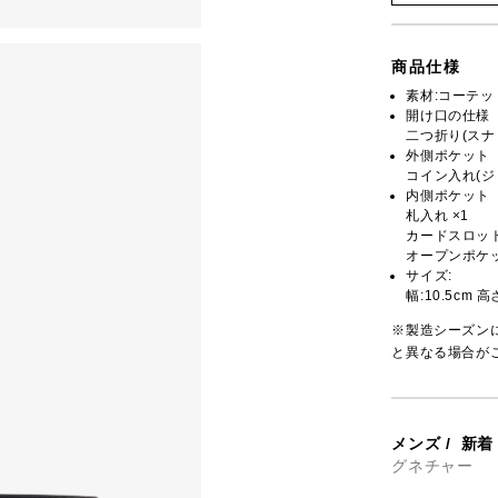
商品仕様
素材:コーテ
開け口の仕様
二つ折り(スナ
外側ポケット
コイン入れ(ジッ
内側ポケット
札入れ ×1
カードスロット
オープンポケッ
サイズ:
幅:10.5cm 高
※製造シーズン
と異なる場合が
メンズ
/
新着
グネチャー