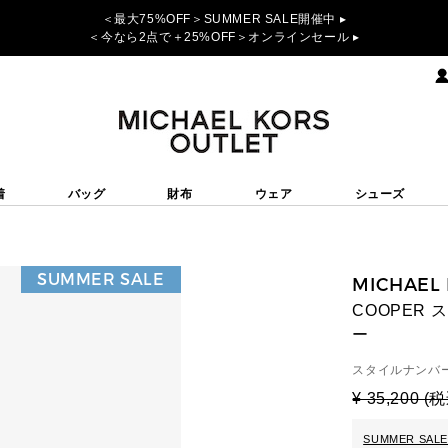
＜最大75%OFF＞SUMMER SALE開催中 ▸
＜今なら2点で＋25%OFF＞オンラインセール ▸
着
バッグ
財布
ウェア
シューズ
SUMMER SALE
MICHAEL
COOPER 
ー
スタイルナンバー
¥ 35,200 (
SUMMER SALE