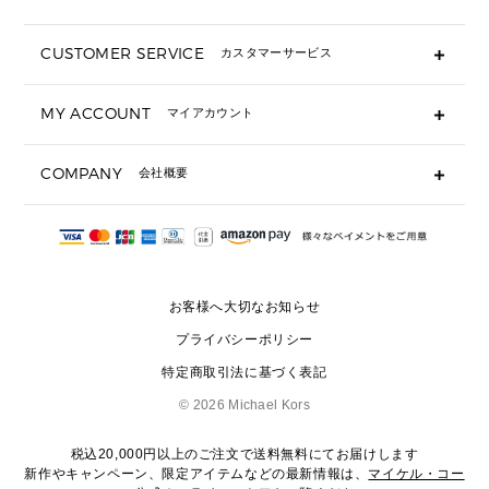
折り財布(二つ折り・三つ折り)
長財布
CUSTOMER SERVICE
カスタマーサービス
▶ 小物すべて
キーケース
よくあるご質問
MY ACCOUNT
マイアカウント
ギフト用にラッピングができますか？
定期ケース・カードケース・名刺入れ
ショッピングバッグを購入商品分送ってもらえますか？
ポーチ
ログイン・会員登録
注文後に完了メールが受信できないのですが？
COMPANY
会社概要
▶ シューズ・靴
注文の変更・キャンセルはできますか？
サンダル
Michael Korsについて
通常いつ頃発送されますか？
スニーカー
会社概要
サイズ交換はできますか？
返品はできますか？
採用情報
パンプス・フラット
修理はできますか？
▶ ウェア
お客様へ大切なお知らせ
お問い合わせ
▶ アクセサリー(チャーム・ストラップ・サングラス)
プライバシーポリシー
▶ 時計
特定商取引法に基づく表記
▶ ジュエリー
©
2026 Michael Kors
税込20,000円以上のご注文で送料無料にてお届けします
新作やキャンペーン、限定アイテムなどの最新情報は、
マイケル・コー