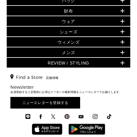
バッグ
再値下げアイテム
夏のスタイル
財布
追加アイテム
財布
▶ すべて
人気の定番アイテム
小物
旗艦店からアウトレットに入荷
▶ ウィメンズすべて
ウェア
日本限定 - バッグ
シューズ・靴
日本限定 - 財布・小物
▶ ウィメンズすべて(ウェア・シューズ除く)
バッグ
▶ ウィメンズすべて
シューズ
ウェア
▶ ウィメンズすべて
バッグ
▶ ウィメンズすべて
財布・小物
ハンドバッグ・サッチェル
アクセサリー
GREENWICH
ウィメンズ
財布・小物
トップス
アクセサリー
▶ ウィメンズすべて
トートバッグ
時計
ミニ財布・フラグメントケース
ウェア
スカート・パンツ
メンズ
フレグランス
サンダル
ショルダーバッグ
人気の定番アイテム
▶ メンズ
折り財布(二つ折り・三つ折り)
シューズ
ワンピース・ドレス
シューズ
スニーカー
REVIEW / STYLING
クロスボディ・斜め掛け
▶ ウィメンズすべて
バッグ
長財布
▶ メンズすべて
時計・ジュエリー
ジャケット・アウター
ウェア
パンプス/フラット
バックパック
ウィメンズベストセラー
財布・小物
キーケース
新着
アクセサリー
▶ メンズすべて
▶ すべて
Find a Store
▶ メンズすべて
▶ メンズすべて
店舗情報
トラベル
新着
シューズ・靴
カードケース
バッグ
▶ メンズすべて
スタイリング
メンズバッグ
シューズレビュー ▸
Newsletter
通勤・通学アイテム
日本限定
ウェア
▶ メンズすべて
財布・小物
メンズ バッグ
会員登録すると定期的にお得なクーポンや最新情報をニュースレターでお届けします。
エディターレビュー
メンズ財布・小物
3 IN 1 / 2 IN 1 バッグ
▶ バッグすべて
アクセサリー
お財布レビュー ▸
シューズ・靴
メンズ 財布・小物
メンズアクセサリー
ニュースレターを登録する
▶ メンズすべて
通勤・通学アイテム
時計
ウェア
メンズ シューズ
メンズシューズ
3 IN 1 バッグ
時計・ジュエリー
メンズ ウェア
メンズウェア
▶ 財布すべて
アクセサリー
メンズ 時計・その他
ミニ財布・フラグメントケース