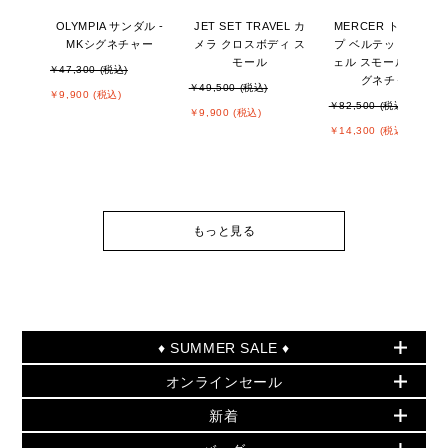
OLYMPIA サンダル -
JET SET TRAVEL カ
MERCER トップジッ
MKシグネチャー
メラ クロスボディ ス
プ ベルテッド サッチ
モール
ェル スモール - MKシ
￥47,300 (税込)
グネチャー
￥49,500 (税込)
￥9,900 (税込)
￥82,500 (税込)
￥9,900 (税込)
￥14,300 (税込)
もっと見る
♦ SUMMER SALE ♦
オンラインセール
セールおすすめアイテム
新着
▶ ウィメンズ
PRODUCT OF THE MONTH - 今月の特別価格
バッグ