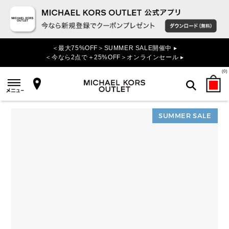
＜最大75%OFF＞SUMMER SALE開催中 ▸
＜今なら2点で＋25%OFF＞オンラインセール ▸
(
0
)
SUMMER SALE
検索