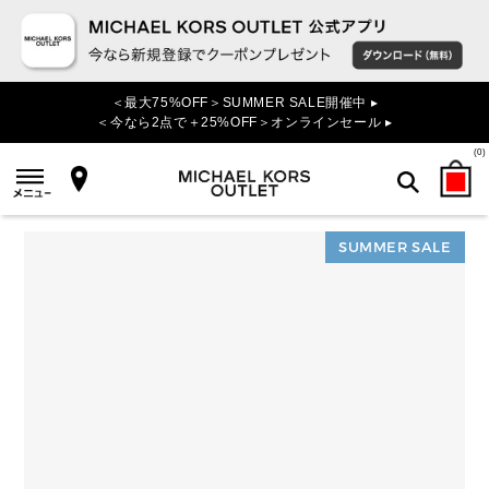
＜最大75%OFF＞SUMMER SALE開催中 ▸
＜今なら2点で＋25%OFF＞オンラインセール ▸
(
0
)
SUMMER SALE
検索