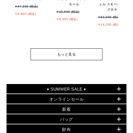
モール
ェル スモール - MKシ
￥47,300 (税込)
グネチャー
￥49,500 (税込)
￥9,900 (税込)
￥82,500 (税込)
￥9,900 (税込)
￥14,300 (税込)
もっと見る
♦ SUMMER SALE ♦
オンラインセール
セールおすすめアイテム
新着
▶ ウィメンズ
PRODUCT OF THE MONTH - 今月の特別価格
バッグ
バッグ
再値下げアイテム
夏のスタイル
財布
追加アイテム
財布
▶ すべて
人気の定番アイテム