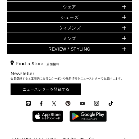
小物
旗艦店からアウトレットに入荷
▶ ウィメンズすべて
ウェア
日本限定 - バッグ
シューズ・靴
日本限定 - 財布・小物
▶ ウィメンズすべて(ウェア・シューズ除く)
バッグ
▶ ウィメンズすべて
シューズ
ウェア
▶ ウィメンズすべて
バッグ
▶ ウィメンズすべて
財布・小物
ハンドバッグ・サッチェル
アクセサリー
GREENWICH
ウィメンズ
財布・小物
トップス
アクセサリー
▶ ウィメンズすべて
トートバッグ
時計
ミニ財布・フラグメントケース
ウェア
スカート・パンツ
メンズ
フレグランス
サンダル
ショルダーバッグ
人気の定番アイテム
▶ メンズ
折り財布(二つ折り・三つ折り)
シューズ
ワンピース・ドレス
シューズ
スニーカー
REVIEW / STYLING
クロスボディ・斜め掛け
▶ ウィメンズすべて
バッグ
長財布
▶ メンズすべて
時計・ジュエリー
ジャケット・アウター
ウェア
パンプス/フラット
バックパック
ウィメンズベストセラー
財布・小物
キーケース
新着
アクセサリー
▶ メンズすべて
▶ すべて
Find a Store
▶ メンズすべて
▶ メンズすべて
店舗情報
トラベル
新着
シューズ・靴
カードケース
バッグ
▶ メンズすべて
スタイリング
メンズバッグ
シューズレビュー ▸
Newsletter
通勤・通学アイテム
日本限定
ウェア
▶ メンズすべて
財布・小物
メンズ バッグ
会員登録すると定期的にお得なクーポンや最新情報をニュースレターでお届けします。
エディターレビュー
メンズ財布・小物
3 IN 1 / 2 IN 1 バッグ
▶ バッグすべて
アクセサリー
お財布レビュー ▸
シューズ・靴
メンズ 財布・小物
メンズアクセサリー
ニュースレターを登録する
▶ メンズすべて
通勤・通学アイテム
時計
ウェア
メンズ シューズ
メンズシューズ
3 IN 1 バッグ
時計・ジュエリー
メンズ ウェア
メンズウェア
▶ 財布すべて
アクセサリー
メンズ 時計・その他
ミニ財布・フラグメントケース
折り財布(二つ折り・三つ折り)
長財布