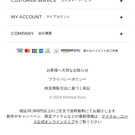
CUSTOMER SERVICE
カスタマーサービス
▶ 小物すべて
キーケース
よくあるご質問
MY ACCOUNT
マイアカウント
ギフト用にラッピングができますか？
定期ケース・カードケース・名刺入れ
ショッピングバッグを購入商品分送ってもらえますか？
ポーチ
ログイン・会員登録
注文後に完了メールが受信できないのですが？
COMPANY
会社概要
▶ シューズ・靴
注文の変更・キャンセルはできますか？
サンダル
Michael Korsについて
通常いつ頃発送されますか？
スニーカー
会社概要
サイズ交換はできますか？
返品はできますか？
採用情報
パンプス・フラット
修理はできますか？
▶ ウェア
お客様へ大切なお知らせ
お問い合わせ
▶ アクセサリー(チャーム・ストラップ・サングラス)
プライバシーポリシー
▶ 時計
特定商取引法に基づく表記
▶ ジュエリー
©
2026 Michael Kors
税込20,000円以上のご注文で送料無料にてお届けします
新作やキャンペーン、限定アイテムなどの最新情報は、
マイケル・コー
ス公式オンラインストア
をご覧ください