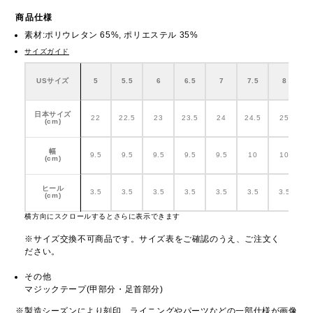
商品仕様
素材:ポリウレタン 65%, ポリエステル 35%
サイズガイド
USサイズ
5
5.5
6
6.5
7
7.5
8
日本サイズ
22
22.5
23
23.5
24
24.5
25
2
(cm)
幅
9.5
9.5
9.5
9.5
9.5
10
10
(cm)
ヒール
3.5
3.5
3.5
3.5
3.5
3.5
3.5
(cm)
横方向にスクロールするとさらに表示できます
※サイズ交換不可商品です。サイズ表をご確認のうえ、ご注文く
ださい。
その他
マジックテープ(甲部分・足首部分)
※製造シーズンにより刻印、ライニングやパーツなどの一部仕様が画像