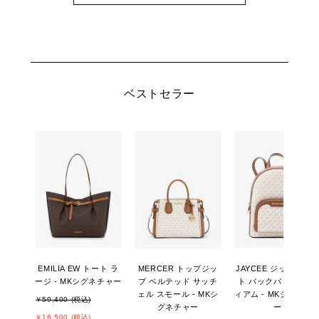
ベストセラー
EMILIA EW トート ラ
MERCER トップジッ
JAYCEE ジップポケ
ージ - MKシグネチャー
プ ベルテッド サッチ
ト バックパック ミデ
ェル スモール - MKシ
ィアム - MKシグネチ
￥59,400 (税込)
グネチャー
ー
￥16,500 (税込)