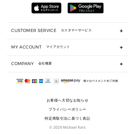
▶ 財布すべて
アクセサリー
メンズ 時計・その他
ミニ財布・フラグメントケース
折り財布(二つ折り・三つ折り)
長財布
CUSTOMER SERVICE
カスタマーサービス
▶ 小物すべて
キーケース
よくあるご質問
MY ACCOUNT
マイアカウント
ギフト用にラッピングができますか？
定期ケース・カードケース・名刺入れ
ショッピングバッグを購入商品分送ってもらえますか？
ポーチ
ログイン・会員登録
注文後に完了メールが受信できないのですが？
COMPANY
会社概要
▶ シューズ・靴
注文の変更・キャンセルはできますか？
サンダル
Michael Korsについて
通常いつ頃発送されますか？
スニーカー
会社概要
サイズ交換はできますか？
返品はできますか？
採用情報
パンプス・フラット
修理はできますか？
▶ ウェア
お客様へ大切なお知らせ
お問い合わせ
▶ アクセサリー(チャーム・ストラップ・サングラス)
プライバシーポリシー
▶ 時計
特定商取引法に基づく表記
▶ ジュエリー
©
2026 Michael Kors