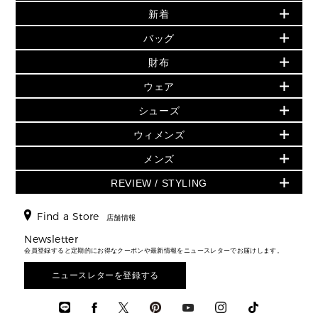
新着
▶ ウィメンズ
PRODUCT OF THE MONTH - 今月の特別価格
バッグ
バッグ
再値下げアイテム
夏のスタイル
財布
追加アイテム
財布
▶ すべて
人気の定番アイテム
小物
旗艦店からアウトレットに入荷
▶ ウィメンズすべて
ウェア
日本限定 - バッグ
シューズ・靴
日本限定 - 財布・小物
▶ ウィメンズすべて(ウェア・シューズ除く)
バッグ
▶ ウィメンズすべて
シューズ
ウェア
▶ ウィメンズすべて
バッグ
▶ ウィメンズすべて
財布・小物
ハンドバッグ・サッチェル
アクセサリー
GREENWICH
ウィメンズ
財布・小物
トップス
アクセサリー
▶ ウィメンズすべて
トートバッグ
時計
ミニ財布・フラグメントケース
ウェア
スカート・パンツ
メンズ
フレグランス
サンダル
ショルダーバッグ
人気の定番アイテム
▶ メンズ
折り財布(二つ折り・三つ折り)
シューズ
ワンピース・ドレス
シューズ
スニーカー
REVIEW / STYLING
クロスボディ・斜め掛け
▶ ウィメンズすべて
バッグ
長財布
▶ メンズすべて
時計・ジュエリー
ジャケット・アウター
ウェア
パンプス/フラット
バックパック
ウィメンズベストセラー
財布・小物
キーケース
新着
アクセサリー
▶ メンズすべて
▶ すべて
Find a Store
▶ メンズすべて
▶ メンズすべて
店舗情報
トラベル
新着
シューズ・靴
カードケース
バッグ
▶ メンズすべて
スタイリング
メンズバッグ
シューズレビュー ▸
Newsletter
通勤・通学アイテム
日本限定
ウェア
▶ メンズすべて
財布・小物
メンズ バッグ
会員登録すると定期的にお得なクーポンや最新情報をニュースレターでお届けします。
エディターレビュー
メンズ財布・小物
3 IN 1 / 2 IN 1 バッグ
▶ バッグすべて
アクセサリー
お財布レビュー ▸
シューズ・靴
メンズ 財布・小物
メンズアクセサリー
ニュースレターを登録する
▶ メンズすべて
通勤・通学アイテム
時計
ウェア
メンズ シューズ
メンズシューズ
3 IN 1 バッグ
時計・ジュエリー
メンズ ウェア
メンズウェア