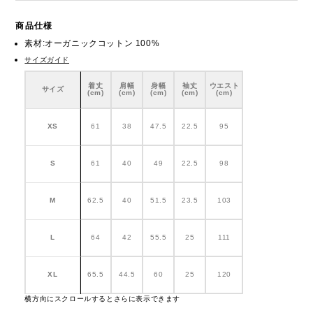
商品仕様
素材:オーガニックコットン 100%
サイズガイド
着丈
肩幅
身幅
袖丈
ウエスト
サイズ
(cm)
(cm)
(cm)
(cm)
(cm)
XS
61
38
47.5
22.5
95
S
61
40
49
22.5
98
M
62.5
40
51.5
23.5
103
L
64
42
55.5
25
111
XL
65.5
44.5
60
25
120
横方向にスクロールするとさらに表示できます