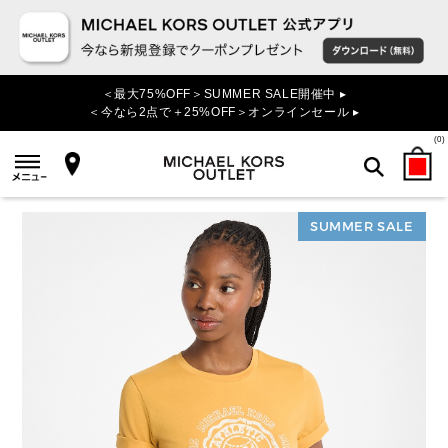
＜最大75%OFF＞SUMMER SALE開催中 ▸
＜今なら2点で＋25%OFF＞オンラインセール ▸
(
0
)
SUMMER SALE
検索