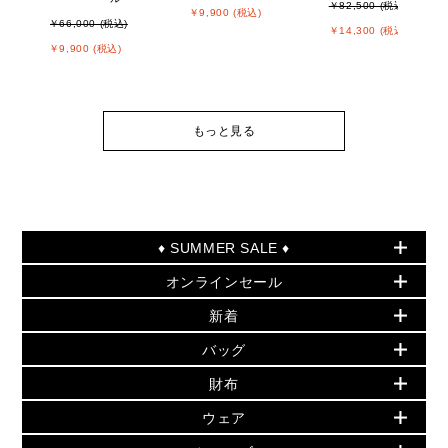
￥82,500 (税込)
￥9,900 (税込)
￥66,000 (税込)
￥14,300 (税込)
￥9,900 (税込)
もっと見る
♦ SUMMER SALE ♦
オンラインセール
セールおすすめアイテム
新着
▶ ウィメンズ
PRODUCT OF THE MONTH - 今月の特別価格
バッグ
バッグ
再値下げアイテム
初夏のスタイル
財布
追加アイテム
財布
▶ すべて
人気の定番アイテム
小物
旗艦店からアウトレットに入荷
▶ ウィメンズすべて
ウェア
日本限定 - バッグ
シューズ・靴
日本限定 - 財布・小物
▶ ウィメンズすべて(ウェア・シューズ除く)
バッグ
▶ ウィメンズすべて