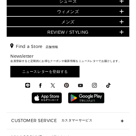
シューズ
ウェア
▶ ウィメンズすべて
バッグ
▶ ウィメンズすべて
財布・小物
ハンドバッグ・サッチェル
アクセサリー
GREENWICH
ウィメンズ
財布・小物
トップス
アクセサリー
▶ ウィメンズすべて
トートバッグ
時計
ミニ財布・フラグメントケース
ウェア
スカート・パンツ
メンズ
フレグランス
サンダル
ショルダーバッグ
人気の定番アイテム
▶ メンズ
折り財布(二つ折り・三つ折り)
シューズ
ワンピース・ドレス
シューズ
スニーカー
REVIEW / STYLING
クロスボディ・斜め掛け
▶ ウィメンズすべて
バッグ
長財布
▶ メンズすべて
時計・ジュエリー
ジャケット・アウター
ウェア
パンプス/フラット
バックパック
ウィメンズベストセラー
財布・小物
キーケース
新着
アクセサリー
▶ メンズすべて
▶ すべて
Find a Store
▶ メンズすべて
▶ メンズすべて
店舗情報
トラベル
新着
シューズ・靴
カードケース
バッグ
▶ メンズすべて
スタイリング
メンズバッグ
シューズレビュー ▸
Newsletter
通勤・通学アイテム
日本限定
ウェア
▶ メンズすべて
財布・小物
メンズ バッグ
会員登録すると定期的にお得なクーポンや最新情報をニュースレターでお届けします。
エディターレビュー
メンズ財布・小物
3 IN 1 / 2 IN 1 バッグ
▶ バッグすべて
アクセサリー
お財布レビュー ▸
シューズ・靴
メンズ 財布・小物
メンズアクセサリー
ニュースレターを登録する
▶ メンズすべて
通勤・通学アイテム
時計
ウェア
メンズ シューズ
メンズシューズ
3 IN 1 バッグ
時計・ジュエリー
メンズ ウェア
メンズウェア
▶ 財布すべて
アクセサリー
メンズ 時計・その他
ミニ財布・フラグメントケース
折り財布(二つ折り・三つ折り)
長財布
CUSTOMER SERVICE
カスタマーサービス
▶ 小物すべて
キーケース
よくあるご質問