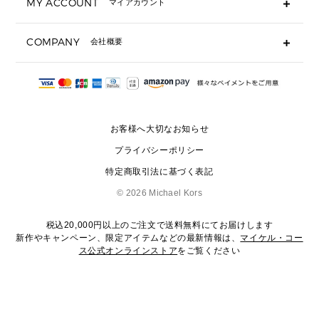
MY ACCOUNT
マイアカウント
ギフト用にラッピングができますか？
定期ケース・カードケース・名刺入れ
ショッピングバッグを購入商品分送ってもらえますか？
ポーチ
ログイン・会員登録
注文後に完了メールが受信できないのですが？
COMPANY
会社概要
▶ シューズ・靴
注文の変更・キャンセルはできますか？
サンダル
Michael Korsについて
通常いつ頃発送されますか？
スニーカー
会社概要
サイズ交換はできますか？
返品はできますか？
採用情報
パンプス・フラット
修理はできますか？
▶ ウェア
お客様へ大切なお知らせ
お問い合わせ
▶ アクセサリー(チャーム・ストラップ・サングラス)
プライバシーポリシー
▶ 時計
特定商取引法に基づく表記
▶ ジュエリー
©
2026 Michael Kors
税込20,000円以上のご注文で送料無料にてお届けします
新作やキャンペーン、限定アイテムなどの最新情報は、
マイケル・コー
ス公式オンラインストア
をご覧ください