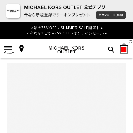
＜最大75%OFF＞SUMMER SALE開催中 ▸
＜今なら2点で＋25%OFF＞オンラインセール ▸
(
0
)
検索