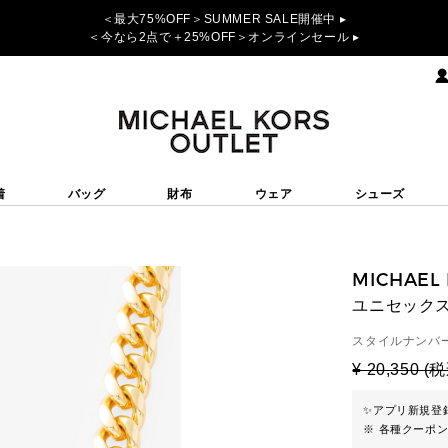
＜最大75%OFF＞SUMMER SALE開催中 ▸
＜今なら2点で＋25%OFF＞オンラインセール ▸
着
バッグ
財布
ウェア
シューズ
MICHAEL
ユニセックス
スタイルナンバー
¥ 20,350 (
✨
アプリ新規登録
※ 各種クーポ