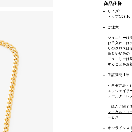
商品仕様
サイズ:
トップ(縦):1c
ご注意
ジュエリーは
お手入れには
りのクロスは
曇りや変色の
ジュエリーは
することをお
保証期間:1年
< 使用方法・
エフジェイサー
メールアドレス
< 購入に関す
マイケル・コ
ービス
オンラインス