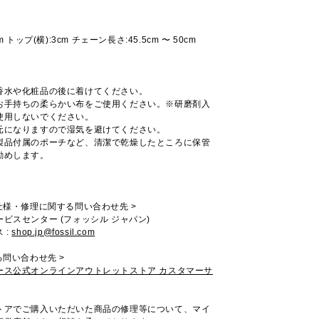
m トップ(横):3cm チェーン長さ:45.5cm 〜 50cm
香水や化粧品の後に着けてください。
お手持ちの柔らかい布をご使用ください。※研磨剤入
使用しないでください。
元になりますので湿気を避けてください。
製品付属のポーチなど、清潔で乾燥したところに保管
勧めします。
仕様・修理に関する問い合わせ先 >
ビスセンター (フォッシル ジャパン)
 :
shop.jp@fossil.com
る問い合わせ先 >
ース公式オンラインアウトレットストア カスタマーサ
トアでご購入いただいた商品の修理等について、マイ