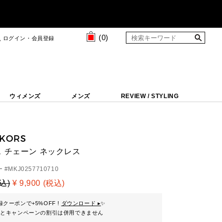
(
0
)
ログイン・会員登録
ウィメンズ
メンズ
REVIEW / STYLING
 KORS
 チェーン ネックレス
 #
MKJ0257710710
税込)
¥ 9,900 (税込)
クーポンで+5%OFF !
ダウンロード ▸
✨
ンとキャンペーンの割引は併用できません